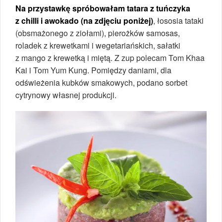
Na przystawkę spróbowałam tatara z tuńczyka
z chilli i awokado (na zdjęciu poniżej)
, łososia tataki
(obsmażonego z ziołami), pierożków samosas,
roladek z krewetkami i wegetariańskich, sałatki
z mango z krewetką i miętą. Z zup polecam Tom Khaa
Kai i Tom Yum Kung. Pomiędzy daniami, dla
odświeżenia kubków smakowych, podano sorbet
cytrynowy własnej produkcji.