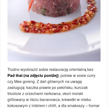
Trudno wyobrazić sobie restaurację orientalną bez
Pad thai (na zdjęciu poniżej)
, potraw w sosie curry
czy Mee goreng. Z dań głównych na uwagę
zasługują: kaczka prawie po pekińsku, kurczak
tricolore z orzechami nerkowca, okoń morski
grillowany w liściu bananowca, krewetki w mleku
kokosowym z imbirem i chilli, a dla smakoszy – homar