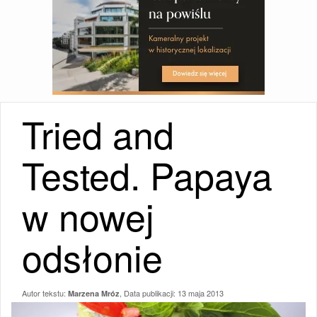
Tried and
Tested. Papaya
w nowej
odsłonie
Autor tekstu:
, Data publikacji:
13 maja 2013
Marzena Mróz