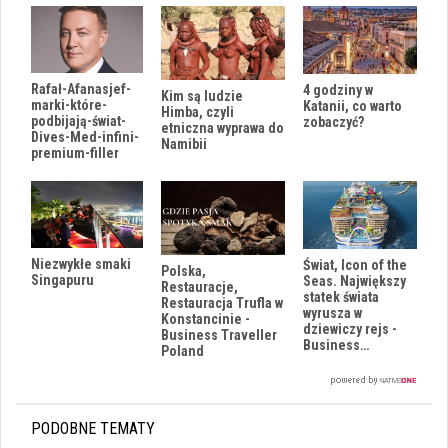
Rafał-Afanasjef-
4 godziny w
Kim są ludzie
marki-które-
Katanii, co warto
Himba, czyli
podbijają-świat-
zobaczyć?
etniczna wyprawa do
Dives-Med-infini-
Namibii
premium-filler
Niezwykłe smaki
Świat, Icon of the
Polska,
Singapuru
Seas. Największy
Restauracje,
statek świata
Restauracja Trufla w
wyrusza w
Konstancinie -
dziewiczy rejs -
Business Traveller
Business…
Poland
PODOBNE TEMATY