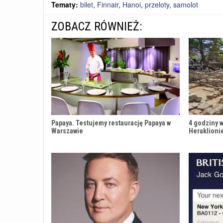
Tematy:
bilet
,
Finnair
,
Hanoi
,
przeloty
,
samolot
ZOBACZ RÓWNIEŻ:
Papaya. Testujemy restaurację Papaya w
4 godziny w
Warszawie
Heraklioni