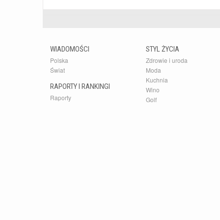
WIADOMOŚCI
STYL ŻYCIA
Polska
Zdrowie i uroda
Świat
Moda
Kuchnia
RAPORTY I RANKINGI
Wino
Raporty
Golf
Rankingi
Kultura
Samochody
dlafirm.pracuj.pl
Serwis Bu
Państwu n
zapisywa
Business 
wiedzy o 
Przedsta