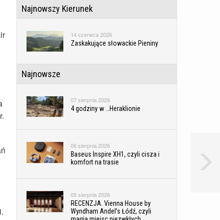
Najnowszy Kierunek
ir
14 czerwca 2026
Zaskakujące słowackie Pieniny
Najnowsze
07 sierpnia 2026
a
4 godziny w …Heraklionie
r.
06 sierpnia 2026
ań
Baseus Inspire XH1, czyli cisza i
komfort na trasie
05 sierpnia 2026
RECENZJA. Vienna House by
.
Wyndham Andel’s Łódź, czyli
magia miejsc niezwkłych