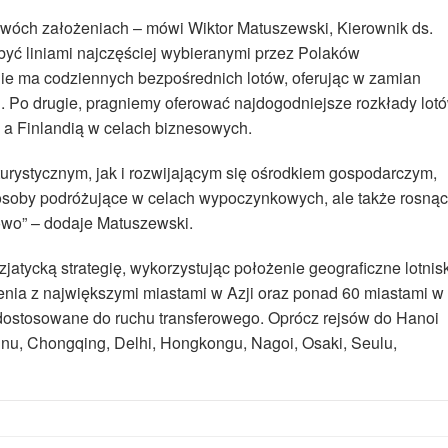
dwóch założeniach – mówi Wiktor Matuszewski, Kierownik ds.
być liniami najczęściej wybieranymi przez Polaków
 nie ma codziennych bezpośrednich lotów, oferując w zamian
. Po drugie, pragniemy oferować najdogodniejsze rozkłady lot
a Finlandią w celach biznesowych.
turystycznym, jak i rozwijającym się ośrodkiem gospodarczym,
 osoby podróżujące w celach wypoczynkowych, ale także rosną
owo” – dodaje Matuszewski.
azjatycką strategię, wykorzystując położenie geograficzne lotnis
enia z największymi miastami w Azji oraz ponad 60 miastami w
 dostosowane do ruchu transferowego. Oprócz rejsów do Hanoi
ekinu, Chongqing, Delhi, Hongkongu, Nagoi, Osaki, Seulu,