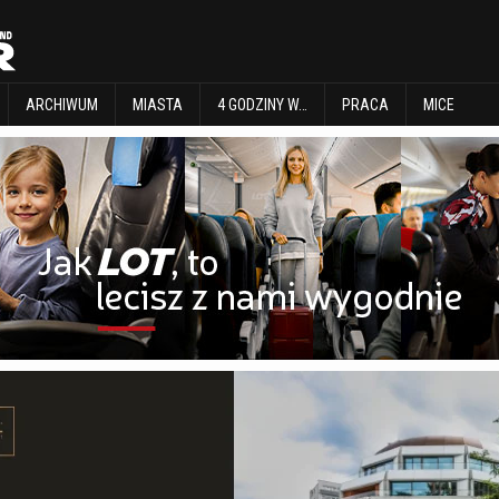
EXPLORE
ARCHIWUM
MIASTA
4 GODZINY W…
PRACA
MICE
ARCHIWUM
MIASTA
4 GODZINY W…
PRACA
MICE