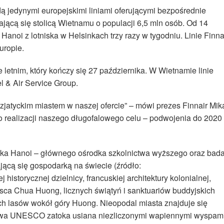
 jedynymi europejskimi liniami oferującymi bezpośrednie
jącą się stolicą Wietnamu o populacji 6,5 mln osób. Od 14
 Hanoi z lotniska w Helsinkach trzy razy w tygodniu. Linie Finna
uropie.
 letnim, który kończy się 27 października. W Wietnamie linie
el & Air Service Group.
zjatyckim miastem w naszej ofercie” – mówi prezes Finnair Mik
o realizacji naszego długofalowego celu – podwojenia do 2020 
rka Hanoi – głównego ośrodka szkolnictwa wyższego oraz bad
ającą się gospodarką na świecie (źródło:
istorycznej dzielnicy, francuskiej architektury kolonialnej,
ca Chua Huong, licznych świątyń i sanktuariów buddyjskich
ch lasów wokół góry Huong. Nieopodal miasta znajduje się
ctwa UNESCO zatoka usiana niezliczonymi wapiennymi wyspami