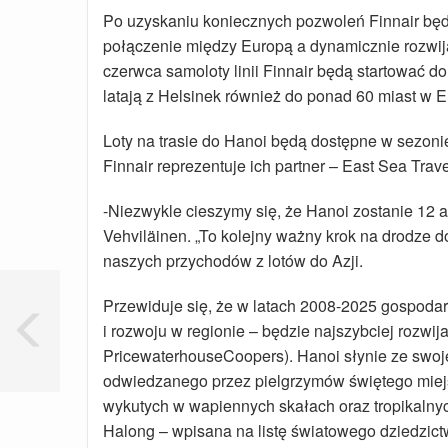
Po uzyskaniu koniecznych pozwoleń Finnair będą
połączenie między Europą a dynamicznie rozwija
czerwca samoloty linii Finnair będą startować do
latają z Helsinek również do ponad 60 miast w E
Loty na trasie do Hanoi będą dostępne w sezonie
Finnair reprezentuje ich partner – East Sea Trav
-Niezwykle cieszymy się, że Hanoi zostanie 12 a
Vehviläinen. „To kolejny ważny krok na drodze d
naszych przychodów z lotów do Azji.
Przewiduje się, że w latach 2008-2025 gospoda
i rozwoju w regionie – będzie najszybciej rozwij
PricewaterhouseCoopers). Hanoi słynie ze swojej h
odwiedzanego przez pielgrzymów świętego miejs
wykutych w wapiennych skałach oraz tropikalny
Halong – wpisana na listę światowego dziedzi