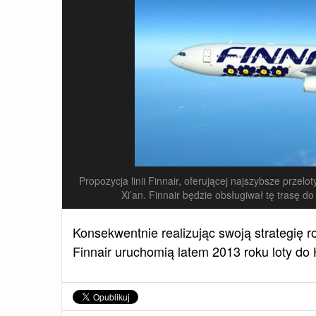
Propozycja linii Finnair, oferującej najszybsze przel
Xi’an. Finnair będzie obsługiwał tę trasę d
Konsekwentnie realizując swoją strategię ro
Finnair uruchomią latem 2013 roku loty do