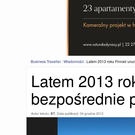
Business Traveller
:
Wiadomości
:
Latem 2013 roku Finnair uru
Latem 2013 ro
bezpośrednie 
Autor tekstu:
, Data publikacji:
04 grudnia 2012
BT