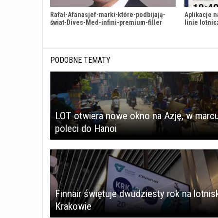
Rafał-Afanasjef-marki-które-podbijają-
Aplikacje n
świat-Dives-Med-infini-premium-filler
linie lotni
PODOBNE TEMATY
LOT otwiera nowe okno na Azję, w marc
poleci do Hanoi
Finnair świętuje dwudziesty rok na lotni
Krakowie