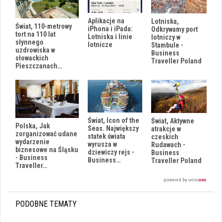
Aplikacje na
Lotniska,
Świat, 110-metrowy
iPhona i iPada:
Odkrywamy port
tort na 110 lat
Lotniska i linie
lotniczy w
słynnego
lotnicze
Stambule -
uzdrowiska w
Business
słowackich
Traveller Poland
Pieszczanach…
Świat, Icon of the
Świat, Aktywne
Polska, Jak
Seas. Największy
atrakcje w
zorganizować udane
statek świata
czeskich
wydarzenie
wyrusza w
Rudawach -
biznesowe na Śląsku
dziewiczy rejs -
Business
- Business
Business…
Traveller Poland
Traveller…
PODOBNE TEMATY
i