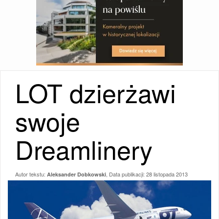
LOT dzierżawi
swoje
Dreamlinery
Autor tekstu:
, Data publikacji:
28 listopada 2013
Aleksander Dobkowski