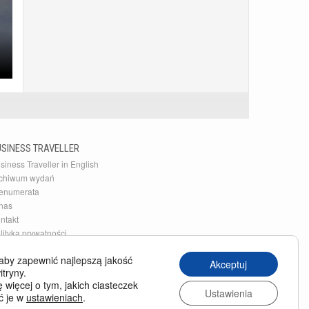
USINESS TRAVELLER
siness Traveller in English
chiwum wydań
enumerata
nas
ntakt
lityka prywatności
aby zapewnić najlepszą jakość
Akceptuj
itryny.
 więcej o tym, jakich ciasteczek
Ustawienia
ć je w
ustawieniach
.