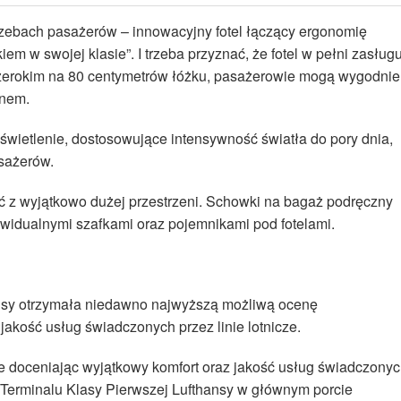
trzebach pasażerów – innowacyjny fotel łączący ergonomię
kiem w swojej klasie”. I trzeba przyznać, że fotel w pełni zasług
szerokim na 80 centymetrów łóżku, pasażerowie mogą wygodnie
snem.
świetlenie, dostosowujące intensywność światła do pory dnia,
sażerów.
ć z wyjątkowo dużej przestrzeni. Schowki na bagaż podręczny
widualnymi szafkami oraz pojemnikami pod fotelami.
nsy otrzymała niedawno najwyższą możliwą ocenę
kość usług świadczonych przez linie lotnicze.
e doceniając wyjątkowy komfort oraz jakość usług świadczony
Terminalu Klasy Pierwszej Lufthansy w głównym porcie