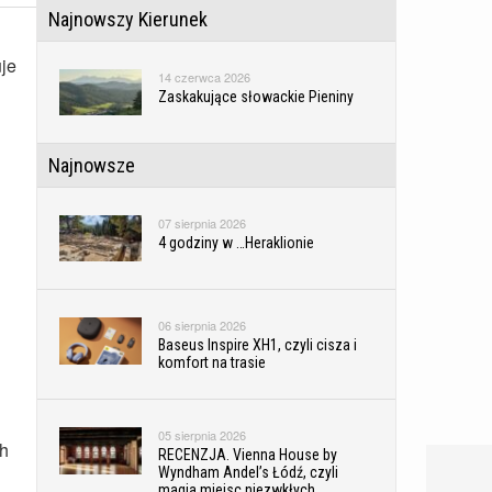
Najnowszy Kierunek
uje
14 czerwca 2026
Zaskakujące słowackie Pieniny
Najnowsze
07 sierpnia 2026
4 godziny w …Heraklionie
06 sierpnia 2026
Baseus Inspire XH1, czyli cisza i
komfort na trasie
05 sierpnia 2026
ch
RECENZJA. Vienna House by
Wyndham Andel’s Łódź, czyli
magia miejsc niezwkłych