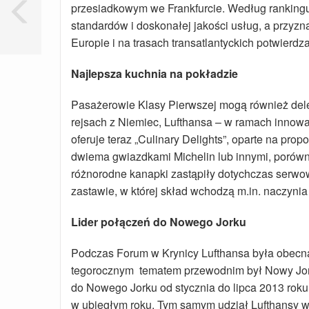
przesiadkowym we Frankfurcie. Według rankingu 
standardów i doskonałej jakości usług, a przyzna
Europie i na trasach transatlantyckich potwierdz
Najlepsza kuchnia na pokładzie
Pasażerowie Klasy Pierwszej mogą również dele
rejsach z Niemiec, Lufthansa – w ramach innow
oferuje teraz „Culinary Delights”, oparte na pr
dwiema gwiazdkami Michelin lub innymi, porów
różnorodne kanapki zastąpiły dotychczas serwo
zastawie, w której skład wchodzą m.in. naczynia
Lider połączeń do Nowego Jorku
Podczas Forum w Krynicy Lufthansa była obecna 
tegorocznym tematem przewodnim był Nowy Jork.
do Nowego Jorku od stycznia do lipca 2013 rok
w ubiegłym roku. Tym samym udział Lufthansy w