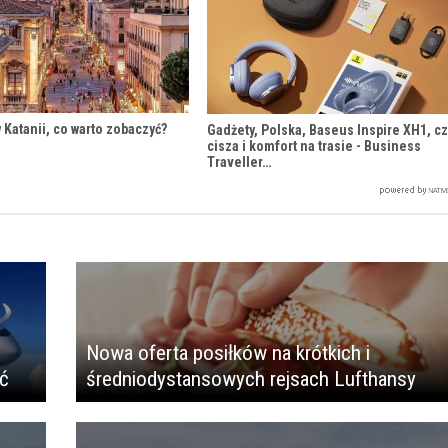
 Katanii, co warto zobaczyć?
Gadżety, Polska, Baseus Inspire XH1, cz
cisza i komfort na trasie - Business
Traveller…
Nowa oferta posiłków na krótkich i
ść
średniodystansowych rejsach Lufthansy