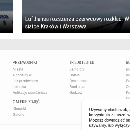
Lufthansa rozszerza czerwcowy rozkład. W
siatce Kraków i Warszawa
PRZEWODNIKI
TRIED&TESTED
B
Miasta
Samoloty
Bu
4 godziny w
Hotele
Ar
Jak przetrwać w
Restauracje
Pr
Lotniska
Rent a car
O 
Aplikacje podróżnicze
Gadżety
Ko
Po
GALERIE ZDJĘĆ
Kierunki
Używamy ciasteczek, 
korzystania z naszej w
Galerie
Możesz dowiedzieć się
używamy, lub wyłączy