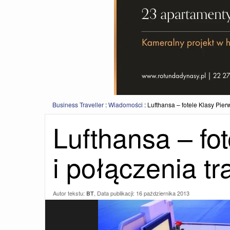
Business Traveller
:
Wiadomości
:
Lufthansa – fotele Klasy Pier
Lufthansa – fo
i połączenia tr
Autor tekstu:
, Data publikacji:
16 października 2013
BT