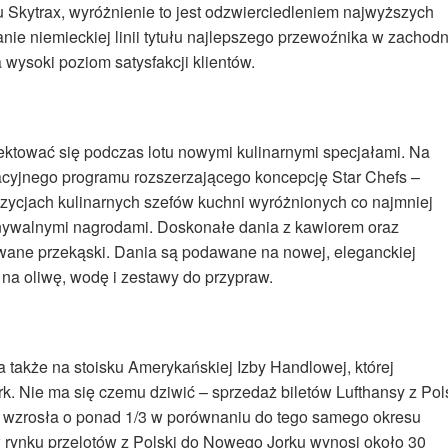
Skytrax, wyróżnienie to jest odzwierciedleniem najwyższych
nie niemieckiej linii tytułu najlepszego przewoźnika w zachodn
a wysoki poziom satysfakcji klientów.
ktować się podczas lotu nowymi kulinarnymi specjałami. Na
acyjnego programu rozszerzającego koncepcję Star Chefs –
opozycjach kulinarnych szefów kuchni wyróżnionych co najmniej
nywalnymi nagrodami. Doskonałe dania z kawiorem oraz
wane przekąski. Dania są podawane na nowej, eleganckiej
 na oliwę, wodę i zestawy do przypraw.
także na stoisku Amerykańskiej Izby Handlowej, której
 Nie ma się czemu dziwić – sprzedaż biletów Lufthansy z Pol
u wzrosła o ponad 1/3 w porównaniu do tego samego okresu
 rynku przelotów z Polski do Nowego Jorku wynosi około 30