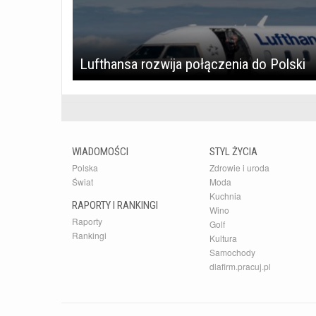
Lufthansa rozwija połączenia do Polski
WIADOMOŚCI
STYL ŻYCIA
Polska
Zdrowie i uroda
Świat
Moda
Kuchnia
RAPORTY I RANKINGI
Wino
Raporty
Golf
Rankingi
Kultura
Samochody
dlafirm.pracuj.pl