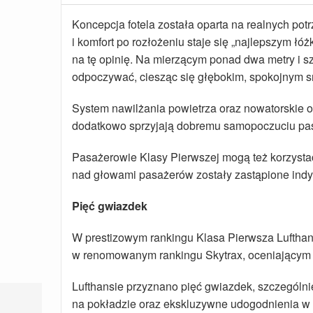
Koncepcja fotela została oparta na realnych po
i komfort po rozłożeniu staje się „najlepszym łóż
na tę opinię. Na mierzącym ponad dwa metry i 
odpoczywać, ciesząc się głębokim, spokojnym 
System nawilżania powietrza oraz nowatorskie o
dodatkowo sprzyjają dobremu samopoczuciu pa
Pasażerowie Klasy Pierwszej mogą też korzysta
nad głowami pasażerów zostały zastąpione indy
Pięć gwiazdek
W prestizowym rankingu Klasa Pierwsza Luftha
w renomowanym rankingu Skytrax, oceniającym ja
Lufthansie przyznano pięć gwiazdek, szczególni
na pokładzie oraz ekskluzywne udogodnienia w 