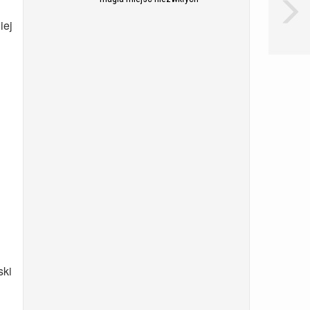
iej
ski