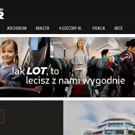
EXPLORE
ARCHIWUM
MIASTA
4 GODZINY W…
PRACA
MICE
ARCHIWUM
MIASTA
4 GODZINY W…
PRACA
MICE