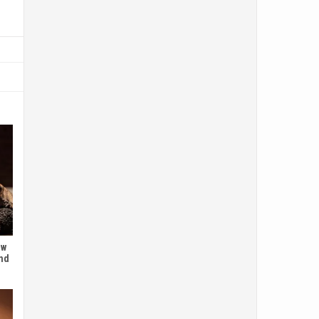
 w
and