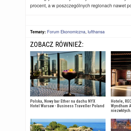
procent, a w poszczególnych regionach nawet p
Tematy:
Forum Ekonomiczna
,
lufthansa
ZOBACZ RÓWNIEŻ:
Polska, Nowy bar Ether na dachu NYX
Hotele, RE
Hotel Warsaw - Business Traveller Poland
Wyndham An
niezwkłyc