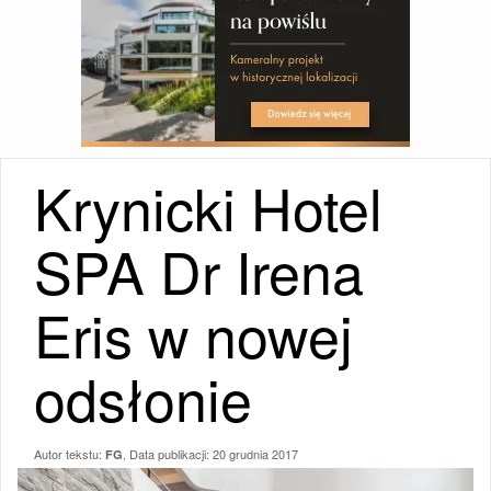
Krynicki Hotel
SPA Dr Irena
Eris w nowej
odsłonie
Autor tekstu:
, Data publikacji:
20 grudnia 2017
FG