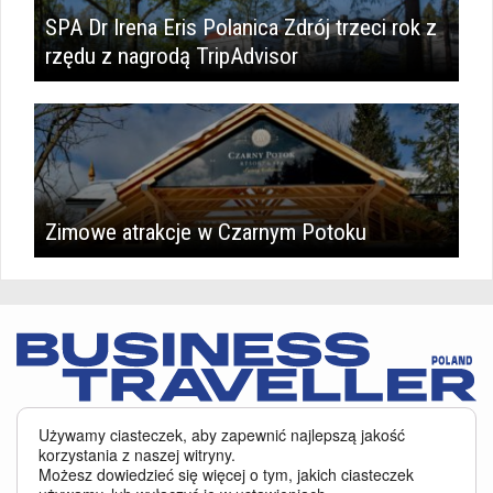
SPA Dr Irena Eris Polanica Zdrój trzeci rok z
rzędu z nagrodą TripAdvisor
Zimowe atrakcje w Czarnym Potoku
Serwis BusinessTraveller.pl wykorzystuje pliki cookies
oraz inne
Używamy ciasteczek, aby zapewnić najlepszą jakość
technologie o analogicznym charakterze, przede wszystkim w celu
korzystania z naszej witryny.
zapewnienia Państwu najlepszej jakości oferowanych usług, a ponadto w
Możesz dowiedzieć się więcej o tym, jakich ciasteczek
celach statystycznych i reklamowych. Korzystanie z serwisu oznacza, że pliki