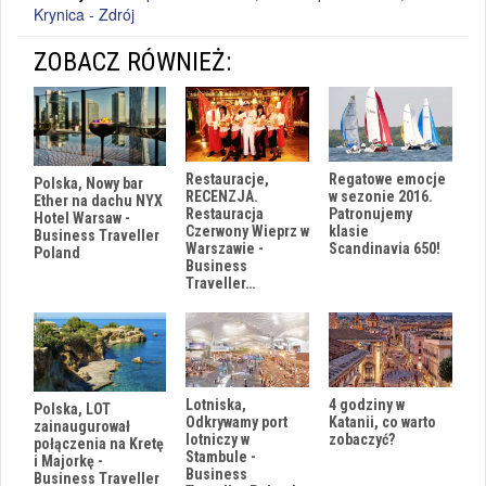
Krynica - Zdrój
ZOBACZ RÓWNIEŻ:
Restauracje,
Regatowe emocje
Polska, Nowy bar
RECENZJA.
w sezonie 2016.
Ether na dachu NYX
Restauracja
Patronujemy
Hotel Warsaw -
Czerwony Wieprz w
klasie
Business Traveller
Warszawie -
Scandinavia 650!
Poland
Business
Traveller…
Lotniska,
4 godziny w
Polska, LOT
Odkrywamy port
Katanii, co warto
zainaugurował
lotniczy w
zobaczyć?
połączenia na Kretę
Stambule -
i Majorkę -
Business
Business Traveller