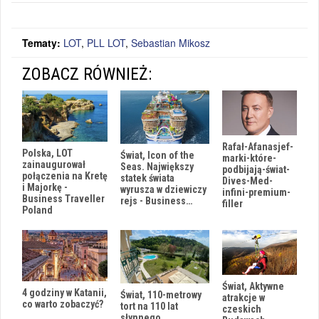
Tematy:
LOT
,
PLL LOT
,
Sebastian Mikosz
ZOBACZ RÓWNIEŻ:
Rafał-Afanasjef-
Polska, LOT
Świat, Icon of the
marki-które-
zainaugurował
Seas. Największy
podbijają-świat-
połączenia na Kretę
statek świata
Dives-Med-
i Majorkę -
wyrusza w dziewiczy
infini-premium-
Business Traveller
rejs - Business…
filler
Poland
Świat, Aktywne
4 godziny w Katanii,
Świat, 110-metrowy
atrakcje w
co warto zobaczyć?
tort na 110 lat
czeskich
słynnego