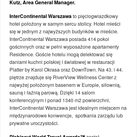
Kutz, Area General Manager.
InterContinental Warszawa
to pięciogwiazdkowy
hotel położony w samym sercu stolicy. Hotel mieści
się w jednym z najwyższych budynków w mieście.
InterContinental Warszawa posiada 414 pokoi
gościnnych oraz w pełni wyposażone apartamenty
Residence. Goście hotelu mogą delektować się
daniami kuchni polskiej i światowej w restauracji
Platter by Karol Okrasa oraz DownTown. Na 43. i 44.
piętrze znajduje się RiverView Wellness Center z
najwyżej położonym basenem w Europie, siłownią,
sauną i łaźnią parową. Dzięki 14 salom
konferencyjnym i ponad 1340 m2 powierzchni,
InterContinental Warszawa jest idealnym miejscem na
międzynarodowe konwencje, spotkania zarządu lub
prywatne uroczystości.
Plebiscyt World Travel Awards™
został