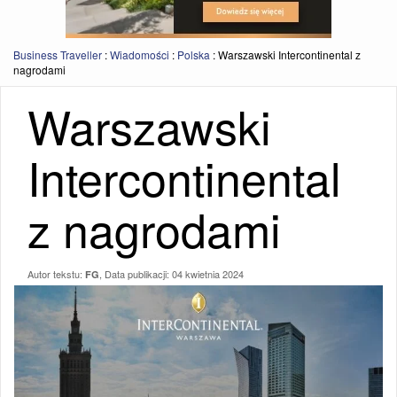
Business Traveller
:
Wiadomości
:
Polska
:
Warszawski Intercontinental z
nagrodami
Warszawski
Intercontinental
z nagrodami
Autor tekstu:
, Data publikacji:
04 kwietnia 2024
FG