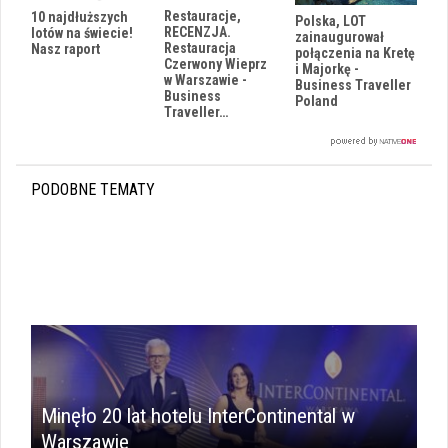
Restauracje,
10 najdłuższych
Polska, LOT
RECENZJA.
lotów na świecie!
zainaugurował
Restauracja
Nasz raport
połączenia na Kretę
Czerwony Wieprz
i Majorkę -
w Warszawie -
Business Traveller
Business
Poland
Traveller…
PODOBNE TEMATY
Minęło 20 lat hotelu InterContinental w
Warszawie