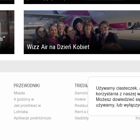
i”
Wizz Air na Dzień Kobiet
PRZEWODNIKI
TRIED&TESTED
B
Używamy ciasteczek, 
Miasta
Samoloty
Bu
korzystania z naszej w
Możesz dowiedzieć się
4 godziny w
Hotele
Ar
używamy, lub wyłączy
Jak przetrwać w
Restauracje
Pr
Lotniska
Rent a car
O 
Aplikacje podróżnicze
Gadżety
Ko
Po
GALERIE ZDJĘĆ
Kierunki