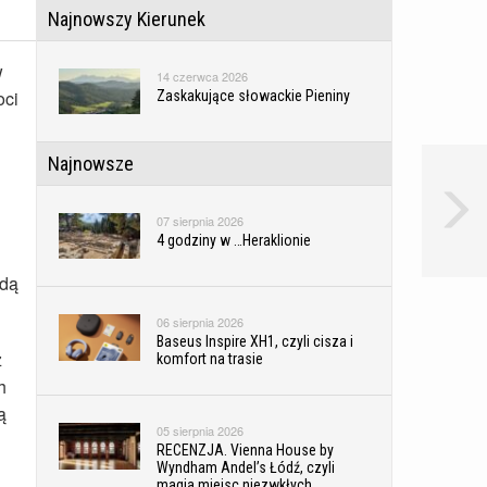
Najnowszy Kierunek
w
14 czerwca 2026
oci
Zaskakujące słowackie Pieniny
Najnowsze
07 sierpnia 2026
4 godziny w …Heraklionie
ędą
06 sierpnia 2026
Baseus Inspire XH1, czyli cisza i
z
komfort na trasie
h
ą
05 sierpnia 2026
RECENZJA. Vienna House by
Wyndham Andel’s Łódź, czyli
magia miejsc niezwkłych