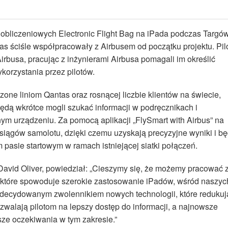
i obliczeniowych Electronic Flight Bag na iPada podczas Targó
tas ściśle współpracowały z Airbusem od początku projektu. Pil
 Airbusa, pracując z inżynierami Airbusa pomagali im określić
korzystania przez pilotów.
one liniom Qantas oraz rosnącej liczbie klientów na świecie,
 będą wkrótce mogli szukać informacji w podręcznikach i
nym urządzeniu. Za pomocą aplikacji „FlySmart with Airbus” na
siągów samolotu, dzięki czemu uzyskają precyzyjne wyniki i b
pasie startowym w ramach istniejącej siatki połączeń.
 David Oliver, powiedział: „Cieszymy się, że możemy pracować 
które spowoduje szerokie zastosowanie iPadów, wśród naszyc
 zdecydowanym zwolennikiem nowych technologii, które redukuj
zwalają pilotom na lepszy dostęp do informacji, a najnowsze
sze oczekiwania w tym zakresie.”