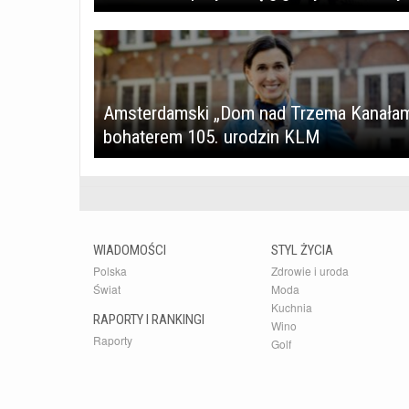
Amsterdamski „Dom nad Trzema Kanałam
bohaterem 105. urodzin KLM
WIADOMOŚCI
STYL ŻYCIA
Polska
Zdrowie i uroda
Świat
Moda
Kuchnia
RAPORTY I RANKINGI
Wino
Raporty
Golf
Rankingi
Kultura
Samochody
dlafirm.pracuj.pl