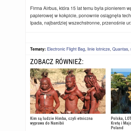
Firma Airbus, która 15 lat temu była pionierem 
papierowej w kokpicie, ponownie osiągnęła tec
Ipada, najbardziej wszechstronne, przenośnie u
Tematy:
Electronic Flight Bag
,
linie lotnicze
,
Quantas
,
ZOBACZ RÓWNIEŻ:
Kim są ludzie Himba, czyli etniczna
Polska, LO
wyprawa do Namibii
Kretę i Maj
Poland