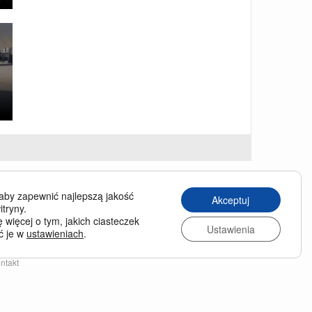
USINESS TRAVELLER
aby zapewnić najlepszą jakość
Akceptuj
siness Traveller in English
itryny.
 więcej o tym, jakich ciasteczek
chiwum wydań
Ustawienia
ć je w
ustawieniach
.
enumerata
nas
ntakt
lityka prywatności