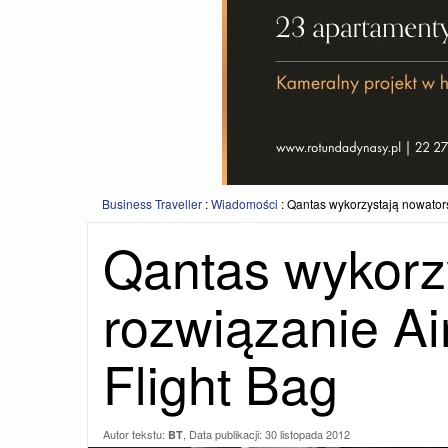
Business Traveller
:
Wiadomości
:
Qantas wykorzystają nowators
Qantas wykorz
rozwiązanie Ai
Flight Bag
Autor tekstu:
, Data publikacji:
30 listopada 2012
BT