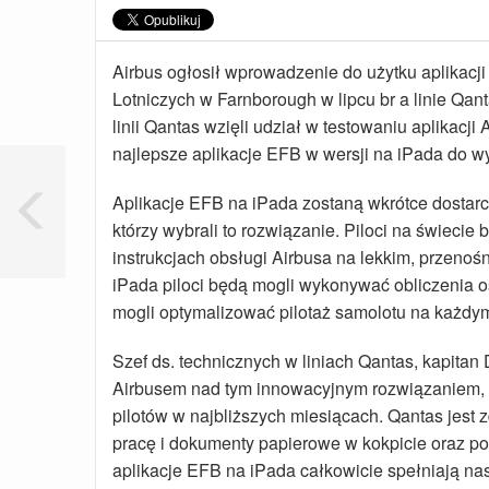
Airbus ogłosił wprowadzenie do użytku aplikacj
Lotniczych w Farnborough w lipcu br a linie Qan
linii Qantas wzięli udział w testowaniu aplikacji
najlepsze aplikacje EFB w wersji na iPada do wy
Aplikacje EFB na iPada zostaną wkrótce dostarcz
którzy wybrali to rozwiązanie. Piloci na świecie
instrukcjach obsługi Airbusa na lekkim, przenoś
iPada piloci będą mogli wykonywać obliczenia o
mogli optymalizować pilotaż samolotu na każdym 
Szef ds. technicznych w liniach Qantas, kapitan
Airbusem nad tym innowacyjnym rozwiązaniem, 
pilotów w najbliższych miesiącach. Qantas jest
pracę i dokumenty papierowe w kokpicie oraz po
aplikacje EFB na iPada całkowicie spełniają na