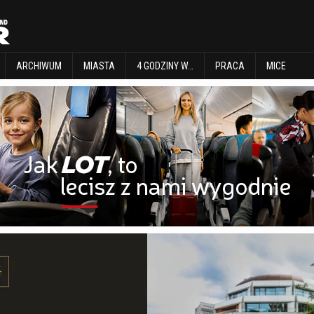
EXPLORE
ARCHIWUM
MIASTA
4 GODZINY W…
PRACA
MICE
ARCHIWUM
MIASTA
4 GODZINY W…
PRACA
MICE