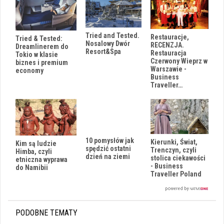
Tried and Tested.
Restauracje,
Tried & Tested:
Nosalowy Dwór
RECENZJA.
Dreamlinerem do
Resort&Spa
Restauracja
Tokio w klasie
Czerwony Wieprz w
biznes i premium
Warszawie -
economy
Business
Traveller…
10 pomysłów jak
Kierunki, Świat,
Kim są ludzie
spędzić ostatni
Trenczyn, czyli
Himba, czyli
dzień na ziemi
stolica ciekawości
etniczna wyprawa
- Business
do Namibii
Traveller Poland
PODOBNE TEMATY