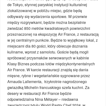
de Tokyo, słynnej paryskiej instytucji kulturalnej
zlokalizowanej w pobliżu miejsc, gdzie będą
odbywały się wydarzenia sportowe. W przerwie
między rozgrywkami, będzie można bezpłatnie
zwiedzać 850 metrów kwadratowych powierzchni
przeznaczonej na ekspozycję Air France, z restauracją
w jej centralnym punkcie. Będzie to wyjątkowy lokal, z
miejscami dla 80 gości, który obiecuje doznania
kulinarne, wprost z samolotu. Goście będą mogli
spróbować przysmaków serwowanych w kabinie
Klasy Biznes podczas lotów międzykontynentalnych
Air France. W karcie restauracji znajdą się dania
mięsne, rybne i wegetariańskie sygnowane przez
Arnauda Lallementa, trzykrotnie nagrodzonego
gwiazdką Michelin francuskiego szefa kuchni. Za
desery w restauracji Air France będzie
odpowiedzialna Nina Métayer – niedawna
zwyciężczyni tytułu World Pastry Chef 2024, w