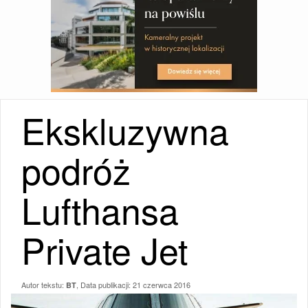
Ekskluzywna
podróż
Lufthansa
Private Jet
Autor tekstu:
, Data publikacji:
21 czerwca 2016
BT