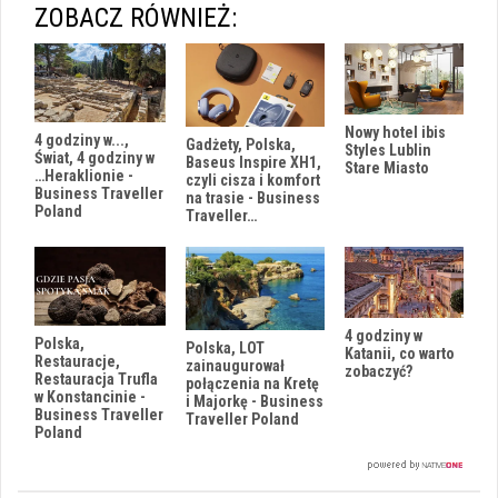
ZOBACZ RÓWNIEŻ:
Nowy hotel ibis
4 godziny w...,
Gadżety, Polska,
Styles Lublin
Świat, 4 godziny w
Baseus Inspire XH1,
Stare Miasto
…Heraklionie -
czyli cisza i komfort
Business Traveller
na trasie - Business
Poland
Traveller…
4 godziny w
Polska,
Polska, LOT
Katanii, co warto
Restauracje,
zainaugurował
zobaczyć?
Restauracja Trufla
połączenia na Kretę
w Konstancinie -
i Majorkę - Business
Business Traveller
Traveller Poland
Poland