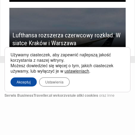
Lufthansa rozszerza czerwcowy rozkład. W
siatce Kraków i Warszawa
Używamy ciasteczek, aby zapewnić najlepszą jakość
korzystania z naszej witryny.
Możesz dowiedzieć się więcej o tym, jakich ciasteczek
używamy, lub wyłączyć je w
ustawieniach
.
Akceptuj
Ustawienia
Serwis BusinessTraveller.pl wykorzystuje pliki cookies
oraz inne
technologie o analogicznym charakterze, przede wszystkim w celu
zapewnienia Państwu najlepszej jakości oferowanych usług, a ponadto w
celach statystycznych i reklamowych. Korzystanie z serwisu oznacza, że pliki
te będą zapisywane w Państwa komputerze. Więcej na temat
plików cookies
.
Właścicielem serwisu jest firma Business Traveller Central Europe Sp. z o.o.
Przełęczy 172, 04-965 Warszawa