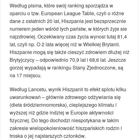
Według pisma, które swój ranking sporządza w
oparciu o tzw. European League Table, czyli o różne
dane z ostatnich 20 lat, Hiszpania jest bezsprzecznie
numerem jeden wśród tych państw, w których żyje sie
najzdrowiej. Oczekiwany czas życia wynosi tutaj 81,4
lat, czyli np. O 2 lata więcej niż w Wielkiej Brytanii.
Hiszpanie mogą się także cieszyć zdrowiem dłużej niż
Brytyjczycy – odpowiednio 70,9 lat i 68,6 lat. Jeszcze
gorzej wypadają w rankingu Stany Zjednoczone, są
na 17 miejscu.
Według Lancetu, wynik Hiszpanii to efekt splotu kilku
uwarunkowań – głównie zdrowego odżywiania się
(dieta śródziemnomorska), cieplejszego klimatu i
wyższej niż gdzie indziej w Europie aktywności
fizycznej. Do tego dochodzi niespotykana w takim
zakresie wielopokoleniowość hiszpańskich rodzin i
troska o jej najstarszych członków.