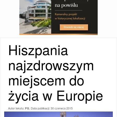
Hiszpania
najzdrowszym
miejscem do
życia w Europie
Autor tekstu:
, Data publikacji:
30 czerwca 2015
FG