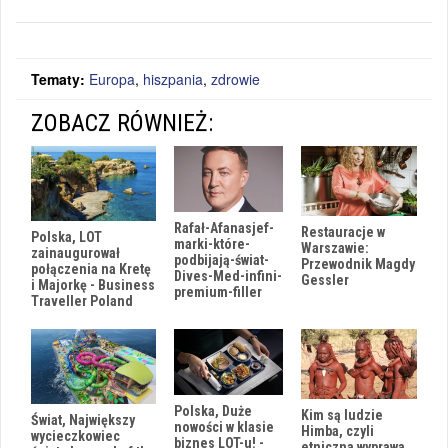
Tematy:
Europa
,
hiszpania
,
zdrowie
ZOBACZ RÓWNIEŻ:
Rafał-Afanasjef-
Restauracje w
Polska, LOT
marki-które-
Warszawie:
zainaugurował
podbijają-świat-
Przewodnik Magdy
połączenia na Kretę
Dives-Med-infini-
Gessler
i Majorkę - Business
premium-filler
Traveller Poland
Polska, Duże
Kim są ludzie
Świat, Największy
nowości w klasie
Himba, czyli
wycieczkowiec
biznes LOT-u! -
etniczna wyprawa