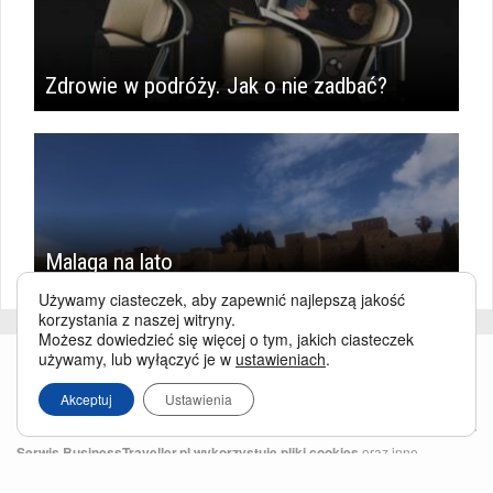
Zdrowie w podróży. Jak o nie zadbać?
Malaga na lato
Używamy ciasteczek, aby zapewnić najlepszą jakość
korzystania z naszej witryny.
Możesz dowiedzieć się więcej o tym, jakich ciasteczek
używamy, lub wyłączyć je w
ustawieniach
.
Akceptuj
Ustawienia
Serwis BusinessTraveller.pl wykorzystuje pliki cookies
oraz inne
technologie o analogicznym charakterze, przede wszystkim w celu
zapewnienia Państwu najlepszej jakości oferowanych usług, a ponadto w