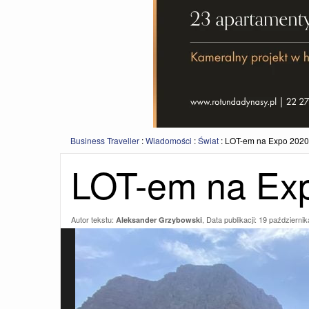
Business Traveller
:
Wiadomości
:
Świat
:
LOT-em na Expo 2020
LOT-em na Exp
Autor tekstu:
, Data publikacji:
19 październik
Aleksander Grzybowski