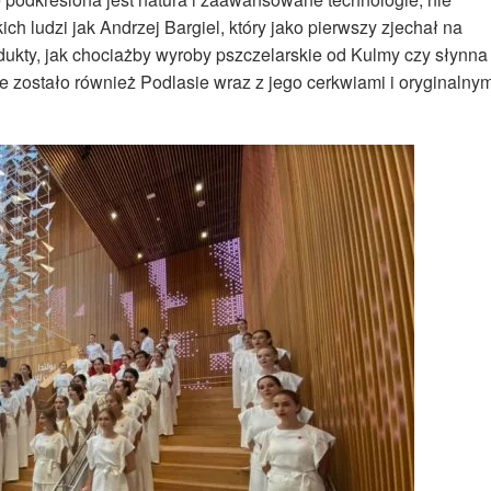
h ludzi jak Andrzej Bargiel, który jako pierwszy zjechał na
dukty, jak chociażby wyroby pszczelarskie od Kulmy czy słynna
 zostało również Podlasie wraz z jego cerkwiami i oryginalnym