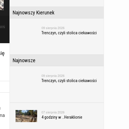
Najnowszy Kierunek
WIŃ
09 sierpnia 2026
Trenczyn, czyli stolica ciekawości
ię
Najnowsze
09 sierpnia 2026
Trenczyn, czyli stolica ciekawości
u
07 sierpnia 2026
 na
4 godziny w …Heraklionie