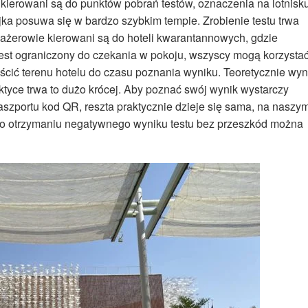
kierowani są do punktów pobrań testów, oznaczenia na lotnisk
jka posuwa się w bardzo szybkim tempie. Zrobienie testu trwa
sażerowie kierowani są do hoteli kwarantannowych, gdzie
 jest ograniczony do czekania w pokoju, wszyscy mogą korzysta
cić terenu hotelu do czasu poznania wyniku. Teoretycznie wyn
ktyce trwa to dużo krócej. Aby poznać swój wynik wystarczy
szportu kod QR, reszta praktycznie dzieje się sama, na naszy
Po otrzymaniu negatywnego wyniku testu bez przeszkód można