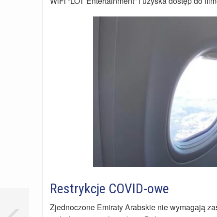
WiFi “LOT Entertainment” i uzyska dostęp do film
Restrykcje COVID-owe
Zjednoczone Emiraty Arabskie nie wymagają za