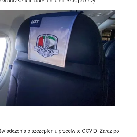
ów oraz seriali, które umilą mu czas podróży.
świadczenia o szczepieniu przeciwko COVID. Zaraz po