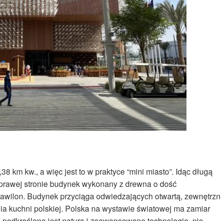
 km kw., a więc jest to w praktyce “mini miasto”. Idąc długą
o prawej stronie budynek wykonany z drewna o dość
i Pawilon. Budynek przyciąga odwiedzających otwartą, zewnętrz
ia kuchni polskiej. Polska na wystawie światowej ma zamiar
e podkreślona jest natura i zaawansowane technologie, nie