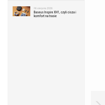
06 sierpnia 2026
Baseus Inspire XH1, czyli cisza i
komfort na trasie