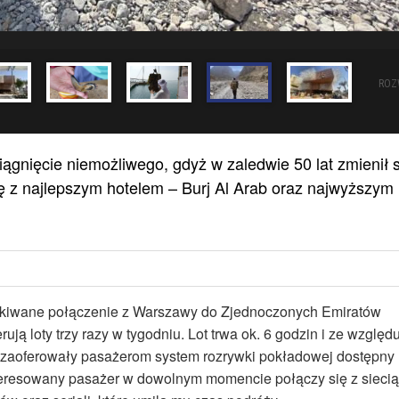
ROZ
ągnięcie niemożliwego, gdyż w zaledwie 50 lat zmienił s
ę z najlepszym hotelem – Burj Al Arab oraz najwyższym
ekiwane połączenie z Warszawy do Zjednoczonych Emiratów
ą loty trzy razy w tygodniu. Lot trwa ok. 6 godzin i ze względ
ze zaoferowały pasażerom system rozrywki pokładowej dostępny
teresowany pasażer w dowolnym momencie połączy się z siecią