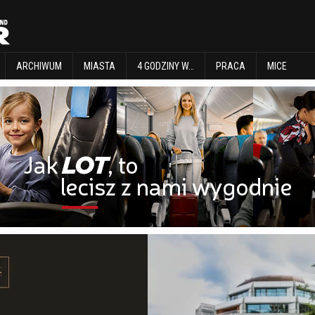
EXPLORE
ARCHIWUM
MIASTA
4 GODZINY W…
PRACA
MICE
ARCHIWUM
MIASTA
4 GODZINY W…
PRACA
MICE