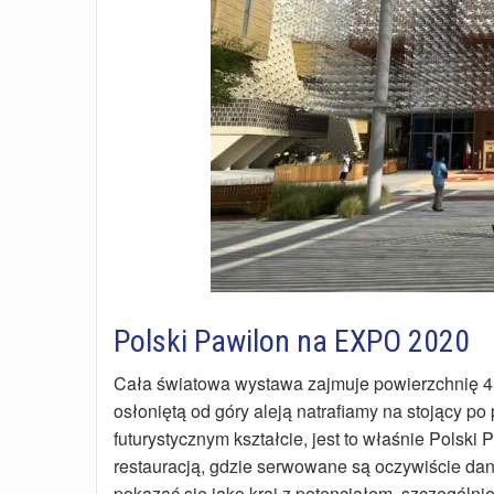
Polski Pawilon na EXPO 2020
Cała światowa wystawa zajmuje powierzchnię 4,38
osłoniętą od góry aleją natrafiamy na stojący p
futurystycznym kształcie, jest to właśnie Polsk
restauracją, gdzie serwowane są oczywiście dan
pokazać się jako kraj z potencjałem, szczególni