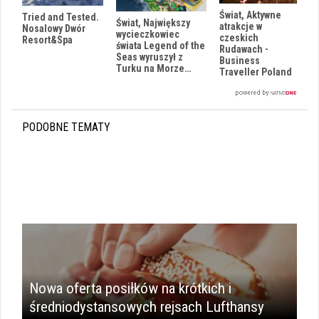
Świat, Aktywne
Tried and Tested.
Świat, Największy
atrakcje w
Nosalowy Dwór
wycieczkowiec
czeskich
Resort&Spa
świata Legend of the
Rudawach -
Seas wyruszył z
Business
Turku na Morze…
Traveller Poland
PODOBNE TEMATY
Nowa oferta posiłków na krótkich i
średniodystansowych rejsach Lufthansy