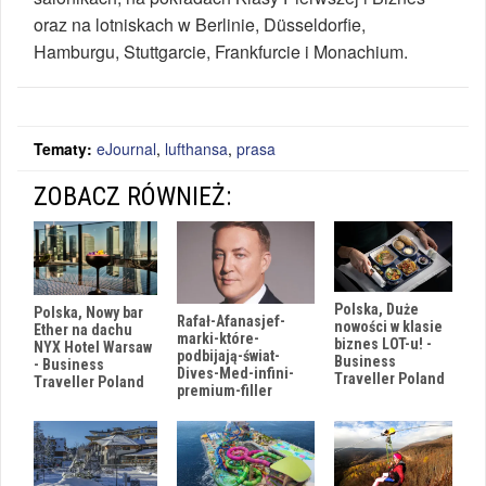
oraz na lotniskach w Berlinie, Düsseldorfie,
Hamburgu, Stuttgarcie, Frankfurcie i Monachium.
Tematy:
eJournal
,
lufthansa
,
prasa
ZOBACZ RÓWNIEŻ:
Polska, Duże
Polska, Nowy bar
Rafał-Afanasjef-
nowości w klasie
Ether na dachu
marki-które-
biznes LOT-u! -
NYX Hotel Warsaw
podbijają-świat-
Business
- Business
Dives-Med-infini-
Traveller Poland
Traveller Poland
premium-filler