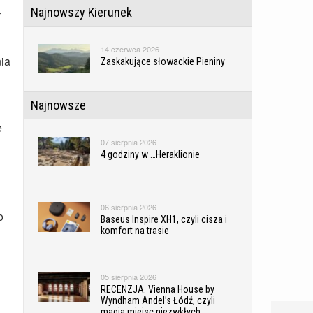
–
Najnowszy Kierunek
14 czerwca 2026
ia
Zaskakujące słowackie Pieniny
Najnowsze
e
07 sierpnia 2026
4 godziny w …Heraklionie
06 sierpnia 2026
o
Baseus Inspire XH1, czyli cisza i
komfort na trasie
05 sierpnia 2026
RECENZJA. Vienna House by
Wyndham Andel’s Łódź, czyli
magia miejsc niezwkłych