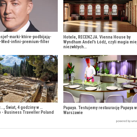
sjef-marki-które-podbijają-
Hotele, RECENZJA. Vienna House by
-Med-infini-premium-filler
Wyndham Andel's Łódź, czyli magia mie
niezwkłych…
..., Świat, 4 godziny w …
Papaya. Testujemy restaurację Papaya w
e - Business Traveller Poland
Warszawie