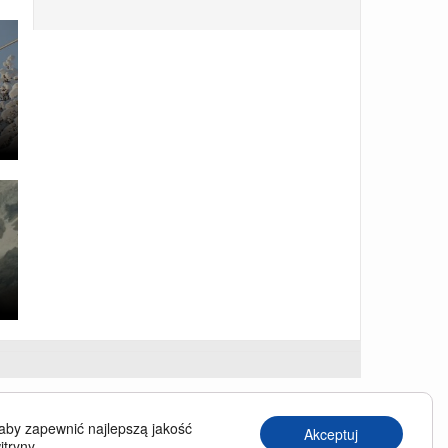
USINESS TRAVELLER
aby zapewnić najlepszą jakość
Akceptuj
siness Traveller in English
itryny.