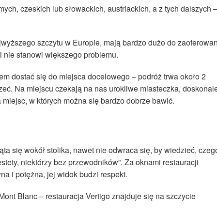
mych, czeskich lub słowackich, austriackich, a z tych dalszych 
jwyższego szczytu w Europie, mają bardzo dużo do zaoferowan
ki nie stanowi większego problemu.
em dostać się do miejsca docelowego – podróż trwa około 2
rzeć. Na miejscu czekają na nas urokliwe miasteczka, doskonal
a miejsc, w których można się bardzo dobrze bawić.
ząta się wokół stolika, nawet nie odwraca się, by wiedzieć, czeg
stety, niektórzy bez przewodników”. Za oknami restauracji
a i potężna, jej widok budzi respekt.
Mont Blanc – restauracja Vertigo znajduje się na szczycie