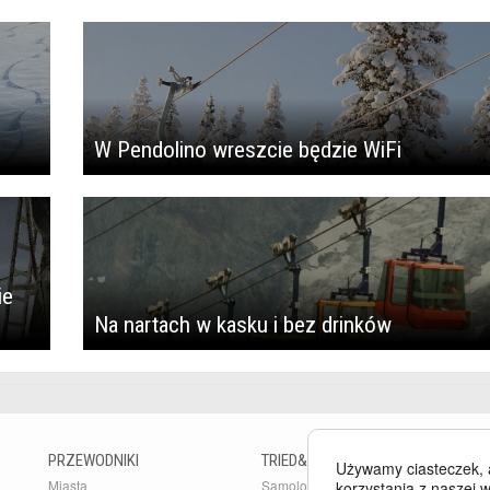
W Pendolino wreszcie będzie WiFi
ie
Na nartach w kasku i bez drinków
PRZEWODNIKI
TRIED&TESTED
B
Używamy ciasteczek, 
Miasta
Samoloty
Bu
korzystania z naszej w