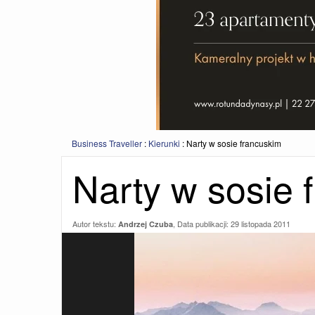
Business Traveller
:
Kierunki
:
Narty w sosie francuskim
Narty w sosie 
Autor tekstu:
, Data publikacji:
29 listopada 2011
Andrzej Czuba