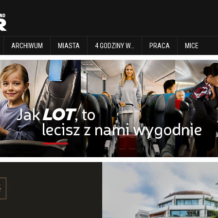
EXPLORE
ARCHIWUM
MIASTA
4 GODZINY W…
PRACA
MICE
ARCHIWUM
MIASTA
4 GODZINY W…
PRACA
MICE