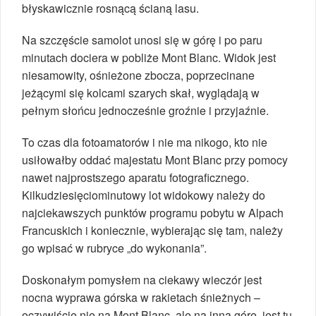
błyskawicznie rosnącą ścianą lasu.
Na szczęście samolot unosi się w górę i po paru
minutach dociera w pobliże Mont Blanc. Widok jest
niesamowity, ośnieżone zbocza, poprzecinane
jeżącymi się kolcami szarych skał, wyglądają w
pełnym słońcu jednocześnie groźnie i przyjaźnie.
To czas dla fotoamatorów i nie ma nikogo, kto nie
usiłowałby oddać majestatu Mont Blanc przy pomocy
nawet najprostszego aparatu fotograficznego.
Kilkudziesięciominutowy lot widokowy należy do
najciekawszych punktów programu pobytu w Alpach
Francuskich i koniecznie, wybierając się tam, należy
go wpisać w rubryce „do wykonania”.
Doskonałym pomysłem na ciekawy wieczór jest
nocna wyprawa górska w rakietach śnieżnych –
oczywiście nie na Mont Blanc, ale na inną górę, jest tu