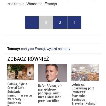
znakomite. Wiadomo, Francja.
1
2
3
4
Tematy:
nart ywe Francji
,
wyjazd na narty
ZOBACZ RÓWNIEŻ:
Polska, Sylvia
Lotniska,
Rafał-Afanasjef-
Crystal Cafe.
Odkrywamy port
marki-które-
Świątynia
lotniczy w
podbijają-świat-
harmonii w sercu
Stambule -
Dives-Med-infini-
Warszawy -
Business
premium-filler
Business
Traveller Poland