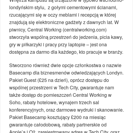
londyńskim stylu, z gołymi cementowymi ścianami,
rzucającymi się w oczy meblami i recepcją w której
znajdują się elektroniczne gadżety z dawnych lat. W
piwnicy, Central Working (centralworking.com)
stworzyła wspólną przestrzeń do jedzenia, picia kawy,
gry w piłkarzyki i pracy przy laptopie – jest ona
dostępna za darmo dla każdego, kto pracuje w branży.
Stworzono również dwie opcje członkostwa o nazwie
Basecamp dla biznesmenów odwiedzających Londyn.
Pakiet Guest (£25 na dzień), oprócz dostępu do
wspólnej przestrzeni w Tech City, gwarantuje nam
także dostęp do pomieszczeń Central Working w
Soho, rabaty hotelowe, wynajem trzech sal
konferencyjnych, oraz darmowe wydruki i skanowanie.
Pakiet Basecamp kosztujący £200 na miesiąc
gwarantuje całodobową, rabaty partnerskie od
Apple’a i O2, zarejestrowany adres w Tech City, oraz