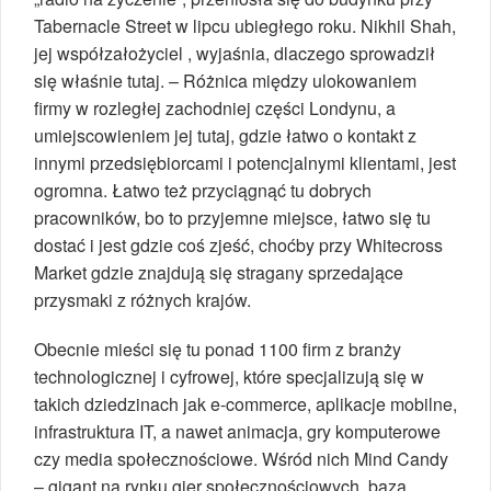
Tabernacle Street w lipcu ubiegłego roku. Nikhil Shah,
jej współzałożyciel , wyjaśnia, dlaczego sprowadził
się właśnie tutaj. – Różnica między ulokowaniem
firmy w rozległej zachodniej części Londynu, a
umiejscowieniem jej tutaj, gdzie łatwo o kontakt z
innymi przedsiębiorcami i potencjalnymi klientami, jest
ogromna. Łatwo też przyciągnąć tu dobrych
pracowników, bo to przyjemne miejsce, łatwo się tu
dostać i jest gdzie coś zjeść, choćby przy Whitecross
Market gdzie znajdują się stragany sprzedające
przysmaki z różnych krajów.
Obecnie mieści się tu ponad 1100 firm z branży
technologicznej i cyfrowej, które specjalizują się w
takich dziedzinach jak e-commerce, aplikacje mobilne,
infrastruktura IT, a nawet animacja, gry komputerowe
czy media społecznościowe. Wśród nich Mind Candy
– gigant na rynku gier społecznościowych, baza