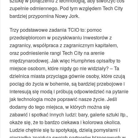
sztukę w połączeniu z technologią, aby stworzyć coś
zupełnie odmiennego. Pod tym względem Tech City
bardziej przypomina Nowy Jork.
Trzy podstawowe zadania TCIO to: pomoc
przedsiębiorcom w pozyskiwaniu inwestorów z
zagranicy, współpraca z zagranicznym kapitałem,
oraz podniesienie rangi Tech City na arenie
międzynarodowej. Jak więc Humphries opisałby to
miejsce osobom, które nigdy go nie widziały? – Ta
dzielnica miasta przyciąga gównie osoby, które czują
pociąg do życia w bohemie, są bardziej przebojowe i
interesują się modą i próbują odpowiedzieć na pytanie
jak technologia może poprawić nasze życie. Jeśli
dodamy do tego miejsca, w których można się
zabawić i spotkać innych ludzi: bary, galerie sztuki itp.,
okaże się, że to bardzo ciekawa i kolorowa okolica.
Ludzie chętnie się tu spotykają, dzielą pomysłami i
nierzadko znajdują swoich partnerów biznesowych w