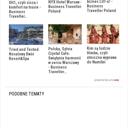
biznes LOT-u! -
NYX Hotel Warsaw -
XH1, czyli cisza i
Business
Business Traveller
komfort na trasie -
Traveller Poland
Poland
Business
Traveller…
Kim są ludzie
Polska, Sylvia
Tried and Tested.
Himba, czyli
Crystal Cafe.
Nosalowy Dwór
etniczna wyprawa
Świątynia harmonii
Resort&Spa
do Namibii
w sercu Warszawy
- Business
Traveller…
PODOBNE TEMATY