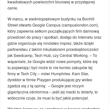
kwadratowych powierzchni biurowej w przystępnej
cenie.
W marcu, w siedmiopiętrowym budynku na Bonhill
Street otwarto Google Campus (campuslondon.com),
który zapewnia setkom początkujących firm darmową
przestrzeń do pracy i spotkań, dostęp do Internetu oraz
gdzie organizuje się mnóstwo imprez, także dzięki
partnerstwu z takimi inkubatorami przedsiębiorczości
jak Seedcamp, Tech Hub, czy Central Working. – To
wspaniałe, że Google widzi nowe pomysły, które się
tu pojawiają i być może to nie koniec zakupów tej
firmy w Tech City – mówi Humphries. Kam Star,
dyrektor w firmie Playgen produkującej gry wideo
zgadza się z tą opinią: – Google jest niczym
gigantyczna ośmiornica – jeśli jej macki tu dotarły, to
widocznie czuje, że musi tu być jakiś potencjał.
Wnętrza kampusu są urządzone w typowo wschodnio-