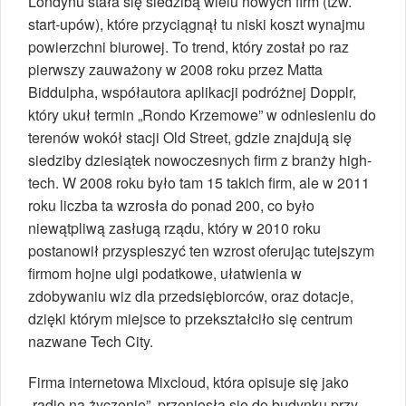
Londynu stała się siedzibą wielu nowych firm (tzw.
start-upów), które przyciągnął tu niski koszt wynajmu
powierzchni biurowej. To trend, który został po raz
pierwszy zauważony w 2008 roku przez Matta
Biddulpha, współautora aplikacji podróżnej Dopplr,
który ukuł termin „Rondo Krzemowe” w odniesieniu do
terenów wokół stacji Old Street, gdzie znajdują się
siedziby dziesiątek nowoczesnych firm z branży high-
tech. W 2008 roku było tam 15 takich firm, ale w 2011
roku liczba ta wzrosła do ponad 200, co było
niewątpliwą zasługą rządu, który w 2010 roku
postanowił przyspieszyć ten wzrost oferując tutejszym
firmom hojne ulgi podatkowe, ułatwienia w
zdobywaniu wiz dla przedsiębiorców, oraz dotacje,
dzięki którym miejsce to przekształciło się centrum
nazwane Tech City.
Firma internetowa Mixcloud, która opisuje się jako
„radio na życzenie”, przeniosła się do budynku przy