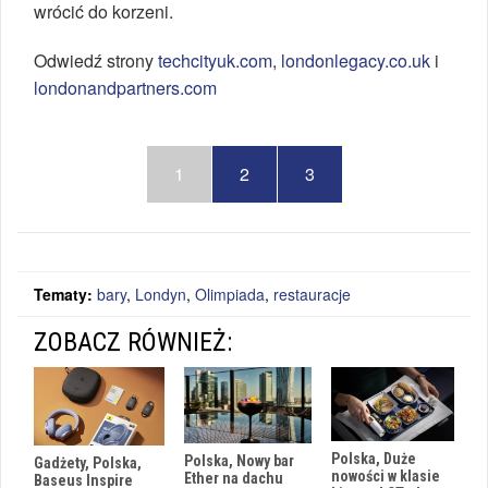
wrócić do korzeni.
Odwiedź strony
techcityuk.com
,
londonlegacy.co.uk
i
londonandpartners.com
1
2
3
Tematy:
bary
,
Londyn
,
Olimpiada
,
restauracje
ZOBACZ RÓWNIEŻ:
Polska, Duże
Polska, Nowy bar
Gadżety, Polska,
nowości w klasie
Ether na dachu
Baseus Inspire