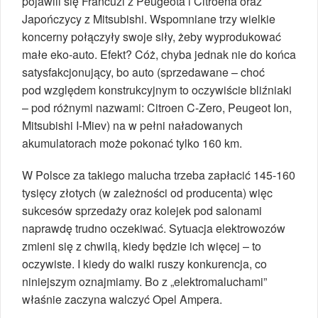
pojawili się Francuzi z Peugeota i Citroena oraz
Japończycy z Mitsubishi. Wspomniane trzy wielkie
koncerny połączyły swoje siły, żeby wyprodukować
małe eko-auto. Efekt? Cóż, chyba jednak nie do końca
satysfakcjonujący, bo auto (sprzedawane – choć
pod względem konstrukcyjnym to oczywiście bliźniaki
– pod różnymi nazwami: Citroen C-Zero, Peugeot Ion,
Mitsubishi I-Miev) na w pełni naładowanych
akumulatorach może pokonać tylko 160 km.
W Polsce za takiego malucha trzeba zapłacić 145-160
tysięcy złotych (w zależności od producenta) więc
sukcesów sprzedaży oraz kolejek pod salonami
naprawdę trudno oczekiwać. Sytuacja elektrowozów
zmieni się z chwilą, kiedy będzie ich więcej – to
oczywiste. I kiedy do walki ruszy konkurencja, co
niniejszym oznajmiamy. Bo z „elektromaluchami”
właśnie zaczyna walczyć Opel Ampera.