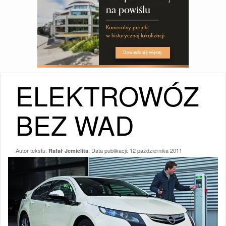
ELEKTROWÓZ
BEZ WAD
Autor tekstu:
, Data publikacji:
12 października 2011
Rafał Jemielita