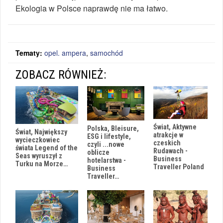
Ekologia w Polsce naprawdę nie ma łatwo.
Tematy:
opel. ampera
,
samochód
ZOBACZ RÓWNIEŻ:
Świat, Aktywne
Polska, Bleisure,
Świat, Największy
atrakcje w
ESG i lifestyle,
wycieczkowiec
czeskich
czyli ...nowe
świata Legend of the
Rudawach -
oblicze
Seas wyruszył z
Business
hotelarstwa -
Turku na Morze…
Traveller Poland
Business
Traveller…