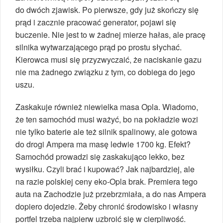
do dwóch zjawisk. Po pierwsze, gdy już skończy się
prąd i zacznie pracować generator, pojawi się
buczenie. Nie jest to w żadnej mierze hałas, ale pracę
silnika wytwarzającego prąd po prostu słychać.
Kierowca musi się przyzwyczaić, że naciskanie gazu
nie ma żadnego związku z tym, co dobiega do jego
uszu.
Zaskakuje również niewielka masa Opla. Wiadomo,
że ten samochód musi ważyć, bo na pokładzie wozi
nie tylko baterie ale też silnik spalinowy, ale gotowa
do drogi Ampera ma masę ledwie 1700 kg. Efekt?
Samochód prowadzi się zaskakująco lekko, bez
wysiłku. Czyli brać i kupować? Jak najbardziej, ale
na razie polskiej ceny eko-Opla brak. Premiera tego
auta na Zachodzie już przebrzmiała, a do nas Ampera
dopiero dojedzie. Żeby chronić środowisko i własny
portfel trzeba najpierw uzbroić się w cierpliwość.