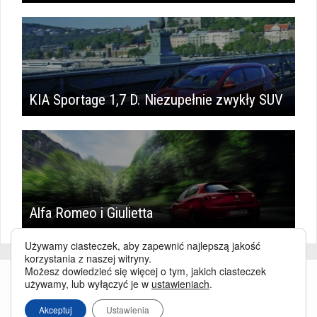
KIA Sportage 1,7 D. Niezupełnie zwykły SUV
Alfa Romeo i Giulietta
Używamy ciasteczek, aby zapewnić najlepszą jakość
korzystania z naszej witryny.
Możesz dowiedzieć się więcej o tym, jakich ciasteczek
używamy, lub wyłączyć je w
ustawieniach
.
Akceptuj
Ustawienia