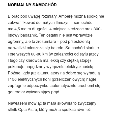
NORMALNY SAMOCHÓD
Biorąc pod uwagę rozmiary, Amperę można spokojnie
zakwalifikować do małych limuzyn – samochód
ma 4,5 metra długości, 4 miejsca siedzące oraz 300-
litrowy bagażnik. Ten ostatni nie jest wprawdzie
ogromny, ale to zrozumiałe – pod przestrzenią
na walizki mieszczą się baterie. Samochód startuje
i pierwszych 60-80 km (w zależności od stylu jazdy
i tego czy kierowca ma lekką czy ciężką stopę)
pokonuje napędzany wyłącznie elektrycznością.
Później, gdy już akumulatory na dobre się wyładują
i 150 elektrycznych koni (przeliczeniowych) nagle
zapragnie odpoczynku, automatycznie uruchomi się
generator wytwarzający prąd.
Nawiasem mówiąc ta mała siłownia to zwyczajny
silnik Opla Astra, który można spotkać również