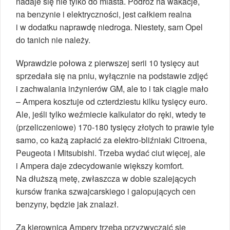
nadaje się nie tylko do miasta. Podróż na wakacje,
na benzynie i elektryczności, jest całkiem realna
i w dodatku naprawdę niedroga. Niestety, sam Opel
do tanich nie należy.
Wprawdzie połowa z pierwszej serii 10 tysięcy aut
sprzedała się na pniu, wyłącznie na podstawie zdjęć
i zachwalania inżynierów GM, ale to i tak ciągle mało
– Ampera kosztuje od czterdziestu kilku tysięcy euro.
Ale, jeśli tylko weźmiecie kalkulator do ręki, wtedy te
(przeliczeniowe) 170-180 tysięcy złotych to prawie tyle
samo, co każą zapłacić za elektro-bliźniaki Citroena,
Peugeota i Mitsubishi. Trzeba wydać ciut więcej, ale
i Ampera daje zdecydowanie większy komfort.
Na dłuższą metę, zwłaszcza w dobie szalejących
kursów franka szwajcarskiego i galopujących cen
benzyny, będzie jak znalazł.
Za kierownicą Ampery trzeba przyzwyczaić się