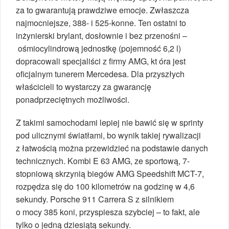
za to gwarantują prawdziwe emocje. Zwłaszcza
najmocniejsze, 388- i 525-konne. Ten ostatni to
inżynierski brylant, dosłownie i bez przenośni –
ośmiocylindrową jednostkę (pojemność 6,2 l)
dopracowali specjaliści z firmy AMG, kt óra jest
oficjalnym tunerem Mercedesa. Dla przyszłych
właścicieli to wystarczy za gwarancję
ponadprzeciętnych możliwości.
Z takimi samochodami lepiej nie bawić się w sprinty
pod ulicznymi światłami, bo wynik takiej rywalizacji
z łatwością można przewidzieć na podstawie danych
technicznych. Kombi E 63 AMG, ze sportową, 7-
stopniową skrzynią biegów AMG Speedshift MCT-7,
rozpędza się do 100 kilometrów na godzinę w 4,6
sekundy. Porsche 911 Carrera S z silnikiem
o mocy 385 koni, przyspiesza szybciej – to fakt, ale
tylko o jedną dziesiątą sekundy.