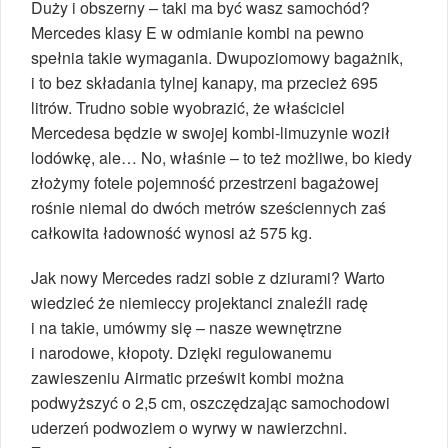
Duży i obszerny – taki ma być wasz samochód?
Mercedes klasy E w odmianie kombi na pewno
spełnia takie wymagania. Dwupoziomowy bagażnik,
i to bez składania tylnej kanapy, ma przecież 695
litrów. Trudno sobie wyobrazić, że właściciel
Mercedesa będzie w swojej kombi-limuzynie woził
lodówkę, ale… No, właśnie – to też możliwe, bo kiedy
złożymy fotele pojemność przestrzeni bagażowej
rośnie niemal do dwóch metrów sześciennych zaś
całkowita ładowność wynosi aż 575 kg.
Jak nowy Mercedes radzi sobie z dziurami? Warto
wiedzieć że niemieccy projektanci znaleźli radę
i na takie, umówmy się – nasze wewnętrzne
i narodowe, kłopoty. Dzięki regulowanemu
zawieszeniu Airmatic prześwit kombi można
podwyższyć o 2,5 cm, oszczędzając samochodowi
uderzeń podwoziem o wyrwy w nawierzchni.