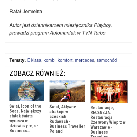
Rafał Jemielita
A
utor jest dziennikarzem miesięcznika Playboy,
prowadzi program Automaniak w TVN Turbo
Tematy:
E klasa
,
kombi
,
komfort
,
mercedes
,
samochód
ZOBACZ RÓWNIEŻ:
Świat, Icon of the
Świat, Aktywne
Restauracje,
Seas. Największy
atrakcje w
RECENZJA.
statek świata
czeskich
Restauracja
wyrusza w
Rudawach -
Czerwony Wieprz w
dziewiczy rejs -
Business Traveller
Warszawie -
Business…
Poland
Business
Traveller…