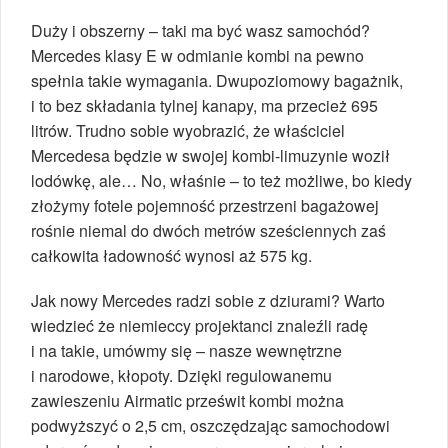
Duży i obszerny – taki ma być wasz samochód?
Mercedes klasy E w odmianie kombi na pewno
spełnia takie wymagania. Dwupoziomowy bagażnik,
i to bez składania tylnej kanapy, ma przecież 695
litrów. Trudno sobie wyobrazić, że właściciel
Mercedesa będzie w swojej kombi-limuzynie woził
lodówkę, ale… No, właśnie – to też możliwe, bo kiedy
złożymy fotele pojemność przestrzeni bagażowej
rośnie niemal do dwóch metrów sześciennych zaś
całkowita ładowność wynosi aż 575 kg.
Jak nowy Mercedes radzi sobie z dziurami? Warto
wiedzieć że niemieccy projektanci znaleźli radę
i na takie, umówmy się – nasze wewnętrzne
i narodowe, kłopoty. Dzięki regulowanemu
zawieszeniu Airmatic prześwit kombi można
podwyższyć o 2,5 cm, oszczędzając samochodowi