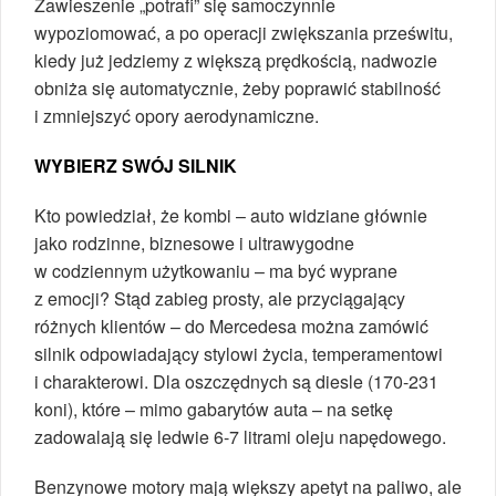
Zawieszenie „potrafi” się samoczynnie
wypoziomować, a po operacji zwiększania prześwitu,
kiedy już jedziemy z większą prędkością, nadwozie
obniża się automatycznie, żeby poprawić stabilność
i zmniejszyć opory aerodynamiczne.
WYBIERZ SWÓJ SILNIK
Kto powiedział, że kombi – auto widziane głównie
jako rodzinne, biznesowe i ultrawygodne
w codziennym użytkowaniu – ma być wyprane
z emocji? Stąd zabieg prosty, ale przyciągający
różnych klientów – do Mercedesa można zamówić
silnik odpowiadający stylowi życia, temperamentowi
i charakterowi. Dla oszczędnych są diesle (170-231
koni), które – mimo gabarytów auta – na setkę
zadowalają się ledwie 6-7 litrami oleju napędowego.
Benzynowe motory mają większy apetyt na paliwo, ale