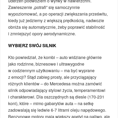
uderzeń podwoziem o wyrwy w nawierzchni.
Zawieszenie „potrafi” się samoczynnie
wypoziomować, a po operacji zwiększania prześwitu,
kiedy już jedziemy z większą prędkością, nadwozie
obniża się automatycznie, żeby poprawić stabilność
i zmniejszyć opory aerodynamiczne.
WYBIERZ SWÓJ SILNIK
Kto powiedział, że kombi – auto widziane głównie
jako rodzinne, biznesowe i ultrawygodne
w codziennym użytkowaniu – ma być wyprane
z emocji? Stąd zabieg prosty, ale przyciągający
różnych klientów – do Mercedesa można zamówić
silnik odpowiadający stylowi życia, temperamentowi
i charakterowi. Dla oszczędnych są diesle (170-231
koni), które – mimo gabarytów auta – na setkę
zadowalają się ledwie 6-7 litrami oleju napędowego.
Benzynowe motory mają większy apetyt na paliwo, ale