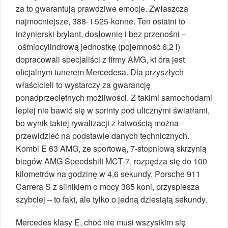
za to gwarantują prawdziwe emocje. Zwłaszcza
najmocniejsze, 388- i 525-konne. Ten ostatni to
inżynierski brylant, dosłownie i bez przenośni –
ośmiocylindrową jednostkę (pojemność 6,2 l)
dopracowali specjaliści z firmy AMG, kt óra jest
oficjalnym tunerem Mercedesa. Dla przyszłych
właścicieli to wystarczy za gwarancję
ponadprzeciętnych możliwości. Z takimi samochodami
lepiej nie bawić się w sprinty pod ulicznymi światłami,
bo wynik takiej rywalizacji z łatwością można
przewidzieć na podstawie danych technicznych.
Kombi E 63 AMG, ze sportową, 7-stopniową skrzynią
biegów AMG Speedshift MCT-7, rozpędza się do 100
kilometrów na godzinę w 4,6 sekundy. Porsche 911
Carrera S z silnikiem o mocy 385 koni, przyspiesza
szybciej – to fakt, ale tylko o jedną dziesiątą sekundy.
Mercedes klasy E, choć nie musi wszystkim się