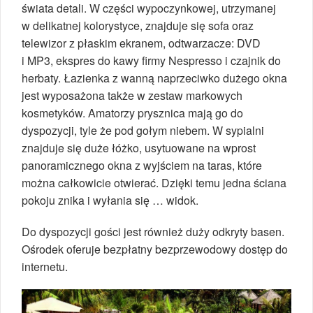
świata detali. W części wypoczynkowej, utrzymanej
w delikatnej kolorystyce, znajduje się sofa oraz
telewizor z płaskim ekranem, odtwarzacze: DVD
i MP3, ekspres do kawy firmy Nespresso i czajnik do
herbaty. Łazienka z wanną naprzeciwko dużego okna
jest wyposażona także w zestaw markowych
kosmetyków. Amatorzy prysznica mają go do
dyspozycji, tyle że pod gołym niebem. W sypialni
znajduje się duże łóżko, usytuowane na wprost
panoramicznego okna z wyjściem na taras, które
można całkowicie otwierać. Dzięki temu jedna ściana
pokoju znika i wyłania się … widok.
Do dyspozycji gości jest również duży odkryty basen.
Ośrodek oferuje bezpłatny bezprzewodowy dostęp do
internetu.