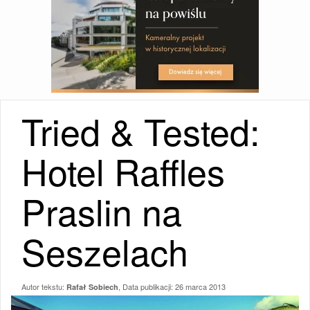
Tried & Tested:
Hotel Raffles
Praslin na
Seszelach
Autor tekstu:
, Data publikacji:
26 marca 2013
Rafał Sobiech