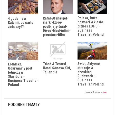
Polska, Duże
Rafał-Afanasjef-
4 godziny w
nowości w klasie
marki-które-
Katanii, co warto
biznes LOT-u! -
podbijają-świat-
zobaczyć?
Business
Dives-Med-infini-
Traveller Poland
premium-filler
Świat, Aktywne
Tried & Tested.
Lotniska,
atrakcje w
Hotel Soneva Kiri,
Odkrywamy port
czeskich
Tajlandia
lotniczy w
Rudawach -
Stambule -
Business
Business Traveller
Traveller Poland
Poland
PODOBNE TEMATY