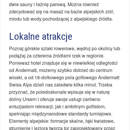
dwie sauny i łaźnię parową. Można również
zdecydować się na masaż na bazie alpejskich ziół,
miodu lub wody pochodzącej z alpejskiego źródła.
Lokalne atrakcje
Poznaj górskie szlaki rowerowe, wędruj po okolicy lub
podążaj za czterema źródłami rzek w regionie.
Ponieważ hotel znajduje się w niewielkiej odległości
od Andermatt, możemy szybko dotrzeć do centrum
wioski, a od 18-dołkowego pola golfowego Andermatt
Swiss Alps dzieli nas zaledwie kilka minut. Trzeba
przyznać, że poledoskonale wpisuje się w naturę
doliny Ursern i oferuje swoje usługi zarówno
entuzjastom rekreacji, jak i ambitnym golfistom,
spełniając międzynarodowe standardy turniejowe.
Elementy alpejskie: formacje skalne, łąki kwiatowe,
strumienie i jeziora tworzą tor zaprojektowany przez