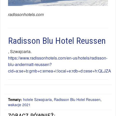
radissonhotels.com
Radisson Blu Hotel Reussen
,
Szwajcaria
.
https://www.radissonhotels.com/en-us/hotels/radisson-
blu-andermatt-reussen?
cid=a:se+b:gmb+c:emea+i:local+e:rdb+d:cese+h:QLJZA
Tematy:
hotele Szwajcaria
,
Radisson Blu Hotel Reussen
,
wakacje 2021