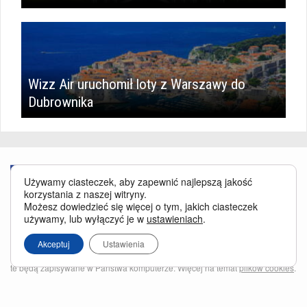
Wizz Air uruchomił loty z Warszawy do
Dubrownika
Używamy ciasteczek, aby zapewnić najlepszą jakość
korzystania z naszej witryny.
Możesz dowiedzieć się więcej o tym, jakich ciasteczek
używamy, lub wyłączyć je w
ustawieniach
.
Serwis BusinessTraveller.pl wykorzystuje pliki cookies
oraz inne
technologie o analogicznym charakterze, przede wszystkim w celu
Akceptuj
Ustawienia
zapewnienia Państwu najlepszej jakości oferowanych usług, a ponadto w
celach statystycznych i reklamowych. Korzystanie z serwisu oznacza, że pliki
te będą zapisywane w Państwa komputerze. Więcej na temat
plików cookies
.
Właścicielem serwisu jest firma Business Traveller Central Europe Sp. z o.o.
Przełęczy 172, 04-965 Warszawa