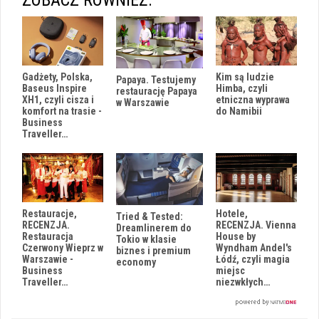
ZOBACZ RÓWNIEŻ:
Gadżety, Polska,
Kim są ludzie
Papaya. Testujemy
Baseus Inspire
Himba, czyli
restaurację Papaya
XH1, czyli cisza i
etniczna wyprawa
w Warszawie
komfort na trasie -
do Namibii
Business
Traveller…
Restauracje,
Hotele,
Tried & Tested:
RECENZJA.
RECENZJA. Vienna
Dreamlinerem do
Restauracja
House by
Tokio w klasie
Czerwony Wieprz w
Wyndham Andel's
biznes i premium
Warszawie -
Łódź, czyli magia
economy
Business
miejsc
Traveller…
niezwkłych…