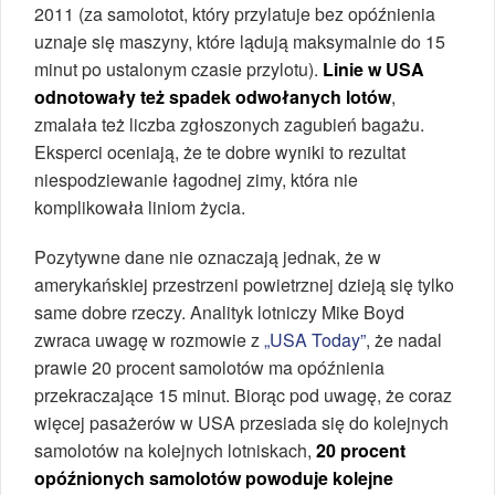
2011 (za samolotot, który przylatuje bez opóźnienia
uznaje się maszyny, które lądują maksymalnie do 15
minut po ustalonym czasie przylotu).
Linie w USA
odnotowały też spadek odwołanych lotów
,
zmalała też liczba zgłoszonych zagubień bagażu.
Eksperci oceniają, że te dobre wyniki to rezultat
niespodziewanie łagodnej zimy, która nie
komplikowała liniom życia.
Pozytywne dane nie oznaczają jednak, że w
amerykańskiej przestrzeni powietrznej dzieją się tylko
same dobre rzeczy. Analityk lotniczy Mike Boyd
zwraca uwagę w rozmowie z
„USA Today”
, że nadal
prawie 20 procent samolotów ma opóźnienia
przekraczające 15 minut. Biorąc pod uwagę, że coraz
więcej pasażerów w USA przesiada się do kolejnych
samolotów na kolejnych lotniskach,
20 procent
opóźnionych samolotów powoduje kolejne