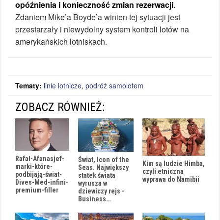
opóźnienia i konieczność zmian rezerwacji
.
Zdaniem Mike’a Boyde’a winien tej sytuacji jest
przestarzały i niewydolny system kontroli lotów na
amerykańskich lotniskach.
Tematy:
linie lotnicze
,
podróż samolotem
ZOBACZ RÓWNIEŻ:
Rafał-Afanasjef-
Świat, Icon of the
Kim są ludzie Himba,
marki-które-
Seas. Największy
czyli etniczna
podbijają-świat-
statek świata
wyprawa do Namibii
Dives-Med-infini-
wyrusza w
premium-filler
dziewiczy rejs -
Business…