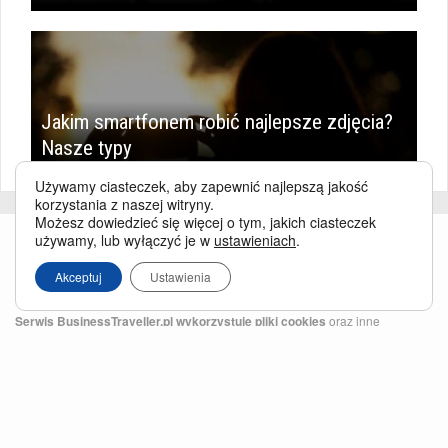
Jakim smartfonem robić najlepsze zdjęcia?
Nasze typy
Używamy ciasteczek, aby zapewnić najlepszą jakość
korzystania z naszej witryny.
Możesz dowiedzieć się więcej o tym, jakich ciasteczek
używamy, lub wyłączyć je w
ustawieniach
.
Akceptuj
Ustawienia
Serwis BusinessTraveller.pl wykorzystuje pliki cookies
oraz inne
technologie o analogicznym charakterze, przede wszystkim w celu
zapewnienia Państwu najlepszej jakości oferowanych usług, a ponadto w
celach statystycznych i reklamowych. Korzystanie z serwisu oznacza, że pliki
te będą zapisywane w Państwa komputerze. Więcej na temat
plików cookies
.
Właścicielem serwisu jest firma Business Traveller Central Europe Sp. z o.o.
Przełęczy 172, 04-965 Warszawa