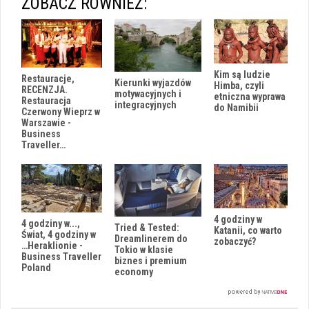
ZOBACZ RÓWNIEŻ:
Kim są ludzie
Restauracje,
Kierunki wyjazdów
Himba, czyli
RECENZJA.
motywacyjnych i
etniczna wyprawa
Restauracja
integracyjnych
do Namibii
Czerwony Wieprz w
Warszawie -
Business
Traveller…
4 godziny w
4 godziny w...,
Tried & Tested:
Katanii, co warto
Świat, 4 godziny w
Dreamlinerem do
zobaczyć?
…Heraklionie -
Tokio w klasie
Business Traveller
biznes i premium
Poland
economy