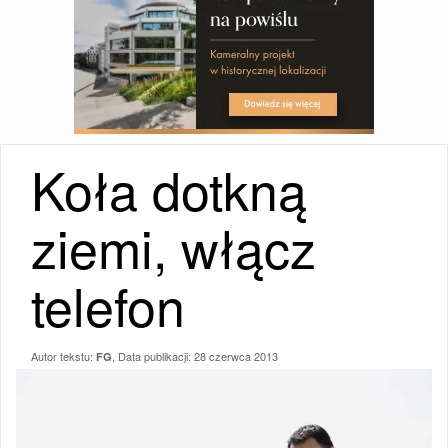
Koła dotkną
ziemi, włącz
telefon
Autor tekstu:
, Data publikacji:
28 czerwca 2013
FG