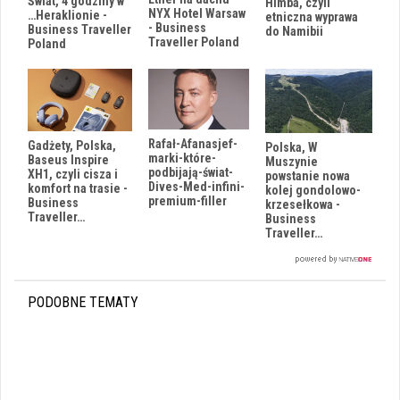
Świat, 4 godziny w
Himba, czyli
NYX Hotel Warsaw
…Heraklionie -
etniczna wyprawa
- Business
Business Traveller
do Namibii
Traveller Poland
Poland
Rafał-Afanasjef-
Gadżety, Polska,
Polska, W
marki-które-
Baseus Inspire
Muszynie
podbijają-świat-
XH1, czyli cisza i
powstanie nowa
Dives-Med-infini-
komfort na trasie -
kolej gondolowo-
premium-filler
Business
krzesełkowa -
Traveller…
Business
Traveller…
PODOBNE TEMATY