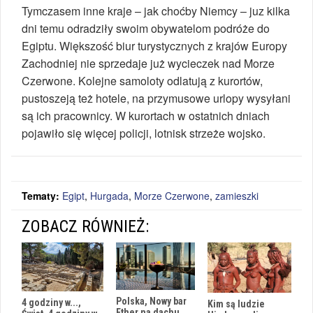
Tymczasem inne kraje – jak choćby Niemcy – juz kilka
dni temu odradziły swoim obywatelom podróże do
Egiptu. Większość biur turystycznych z krajów Europy
Zachodniej nie sprzedaje już wycieczek nad Morze
Czerwone. Kolejne samoloty odlatują z kurortów,
pustoszeją też hotele, na przymusowe urlopy wysyłani
są ich pracownicy. W kurortach w ostatnich dniach
pojawiło się więcej policji, lotnisk strzeże wojsko.
Tematy:
Egipt
,
Hurgada
,
Morze Czerwone
,
zamieszki
ZOBACZ RÓWNIEŻ:
Polska, Nowy bar
4 godziny w...,
Kim są ludzie
Ether na dachu