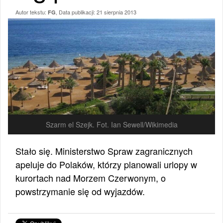
Autor tekstu:
, Data publikacji:
21 sierpnia 2013
FG
Szarm el Szejk. Fot. Ian Sewell/Wikimedia
Stało się. Ministerstwo Spraw zagranicznych
apeluje do Polaków, którzy planowali urlopy w
kurortach nad Morzem Czerwonym, o
powstrzymanie się od wyjazdów.