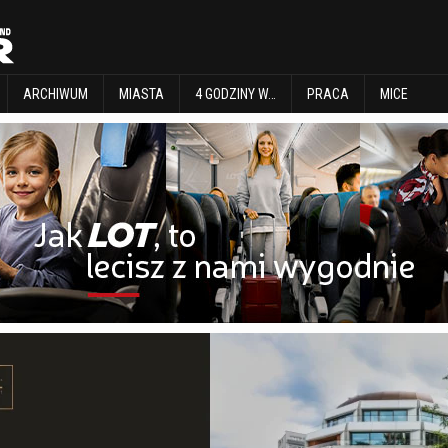
EXPLORE
ARCHIWUM
MIASTA
4 GODZINY W…
PRACA
MICE
ARCHIWUM
MIASTA
4 GODZINY W…
PRACA
MICE