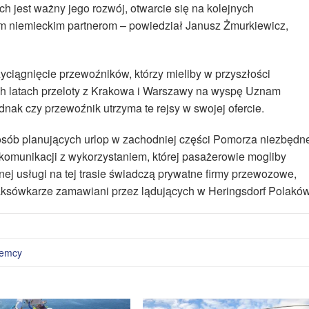
ch jest ważny jego rozwój, otwarcie się na kolejnych
 niemieckim partnerom – powiedział Janusz Żmurkiewicz,
zyciągnięcie przewoźników, którzy mieliby w przyszłości
ych latach przeloty z Krakowa i Warszawy na wyspę Uznam
ednak czy przewoźnik utrzyma te rejsy w swojej ofercie.
 osób planujących urlop w zachodniej części Pomorza niezbędn
komunikacji z wykorzystaniem, której pasażerowie mogliby
nej usługi na tej trasie świadczą prywatne firmy przewozowe,
 taksówkarze zamawiani przez lądujących w Heringsdorf Polaków
iemcy