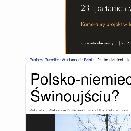
Business Traveller
:
Wiadomości
:
Polska
:
Polsko-niemieckie lo
Polsko-niemiec
Świnoujściu?
Autor tekstu:
, Data publikacji:
26 stycznia 20
Aleksander Dobkowski