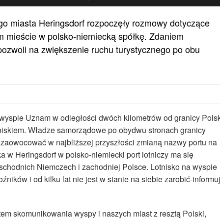
ego miasta Heringsdorf rozpoczęły rozmowy dotyczące
ym mieście w polsko-niemiecką spółkę. Zdaniem
ozwoli na zwiększenie ruchu turystycznego po obu
a wyspie Uznam w odległości dwóch kilometrów od granicy Polsk
otniskiem. Władze samorządowe po obydwu stronach granicy
 ma zaowocować w najbliższej przyszłości zmianą nazwy portu na
a w Heringsdorf w polsko-niemiecki port lotniczy ma się
schodnich Niemczech i zachodniej Polsce. Lotnisko na wyspie
ków i od kilku lat nie jest w stanie na siebie zarobić-informu
em skomunikowania wyspy i naszych miast z resztą Polski,