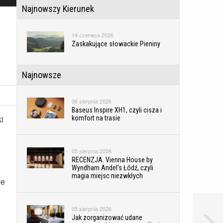
Najnowszy Kierunek
14 czerwca 2026
Zaskakujące słowackie Pieniny
Najnowsze
06 sierpnia 2026
Baseus Inspire XH1, czyli cisza i
i
komfort na trasie
05 sierpnia 2026
RECENZJA. Vienna House by
Wyndham Andel’s Łódź, czyli
magia miejsc niezwkłych
je
05 sierpnia 2026
Jak zorganizować udane