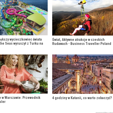
iększy wycieczkowiec świata
Świat, Aktywne atrakcje w czeskich
the Seas wyruszył z Turku na
Rudawach - Business Traveller Poland
e w Warszawie: Przewodnik
4 godziny w Katanii, co warto zobaczyć?
sler