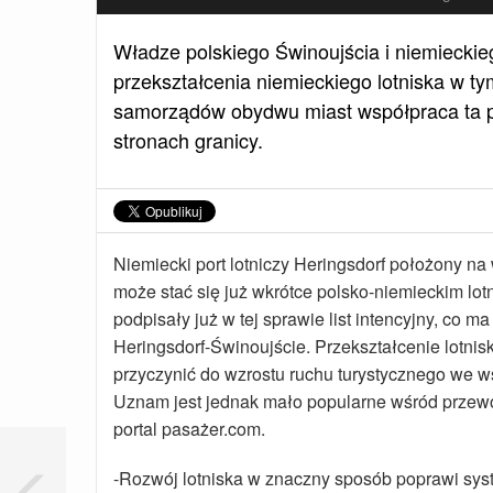
Władze polskiego Świnoujścia i niemiecki
przekształcenia niemieckiego lotniska w t
samorządów obydwu miast współpraca ta p
stronach granicy.
Niemiecki port lotniczy Heringsdorf położony n
może stać się już wkrótce polsko-niemieckim l
podpisały już w tej sprawie list intencyjny, co
Heringsdorf-Świnoujście. Przekształcenie lotnisk
przyczynić do wzrostu ruchu turystycznego we w
Uznam jest jednak mało popularne wśród przewoźni
portal pasażer.com.
-Rozwój lotniska w znaczny sposób poprawi syst