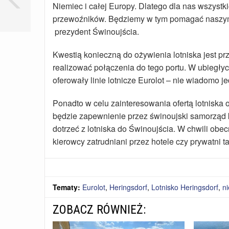
Niemiec i całej Europy. Dlatego dla nas wszystki
przewoźników. Będziemy w tym pomagać naszym
prezydent Świnoujścia.
Kwestią konieczną do ożywienia lotniska jest pr
realizować połączenia do tego portu. W ubiegł
oferowały linie lotnicze Eurolot – nie wiadomo j
Ponadto w celu zainteresowania ofertą lotniska
będzie zapewnienie przez świnoujski samorząd 
dotrzeć z lotniska do Świnoujścia. W chwili obec
kierowcy zatrudniani przez hotele czy prywatni
Tematy:
Eurolot
,
Heringsdorf
,
Lotnisko Heringsdorf
,
n
ZOBACZ RÓWNIEŻ: