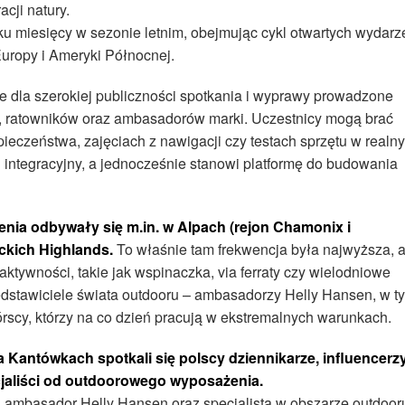
cji natury.
lku miesięcy w sezonie letnim, obejmując cykl otwartych wydarz
uropy i Ameryki Północnej.
e dla szerokiej publiczności spotkania i wyprawy prowadzone
h, ratowników oraz ambasadorów marki. Uczestnicy mogą brać
pieczeństwa, zajęciach z nawigacji czy testach sprzętu w realn
 integracyjny, a jednocześnie stanowi platformę do budowania
enia odbywały się m.in. w Alpach (rejon Chamonix i
ckich Highlands.
To właśnie tam frekwencja była najwyższa, 
tywności, takie jak wspinaczka, via ferraty czy wielodniowe
zedstawiciele świata outdooru – ambasadorzy Helly Hansen, w t
górscy, którzy na co dzień pracują w ekstremalnych warunkach.
 Kantówkach spotkali się polscy dziennikarze, influencerzy
cjaliści od outdoorowego wyposażenia.
, ambasador Helly Hansen oraz specjalista w obszarze outdoor