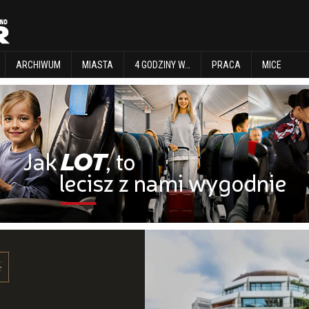
EXPLORE
ARCHIWUM
MIASTA
4 GODZINY W…
PRACA
MICE
ARCHIWUM
MIASTA
4 GODZINY W…
PRACA
MICE