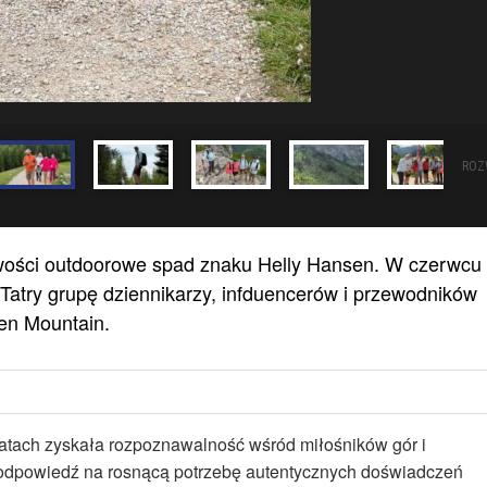
ROZ
wości outdoorowe spad znaku Helly Hansen. W czerwcu 
atry grupę dziennikarzy, infduencerów i przewodników
pen Mountain.
h latach zyskała rozpoznawalność wśród miłośników gór i
o odpowiedź na rosnącą potrzebę autentycznych doświadczeń