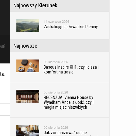
Najnowszy Kierunek
14 czerwca 2026
Zaskakujące słowackie Pieniny
Najnowsze
WIŃ
06 sierpnia 2026
Baseus Inspire XH1, czyli cisza i
ta
komfort na trasie
05 sierpnia 2026
RECENZJA. Vienna House by
Wyndham Andel’s Łódź, czyli
magia miejsc niezwkłych
05 sierpnia 2026
Jak zorganizować udane