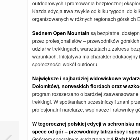
outdoorowych i promowania bezpiecznej eksplora
Każda edycja trwa zwykle od kilku tygodni do ki
organizowanych w różnych regionach górskich E
Sednem Open Mountain
są bezpłatne, dostępn
przez profesjonalistów – przewodników górskic
udział w trekkingach, warsztatach z zakresu bez
warunkach. Inicjatywa ma charakter edukacyjny i
społeczności wokół outdooru.
Największe i najbardziej widowiskowe wydarz
Dolomitów), norweskich fiordach oraz w szko
program rozszerzano o bardziej zaawansowane ak
trekkingi. W spotkaniach uczestniczyli znani pr
profesjonalni narciarze, wspinacze i ratownicy 
W tegorocznej polskiej edycji w schronisku na
spece od gór – przewodnicy tatrzańscy i spe
Gościem specjalnym wydarzenia był
Rafał Król