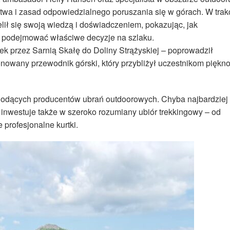
stwa i zasad odpowiedzialnego poruszania się w górach. W trak
lił się swoją wiedzą i doświadczeniem, pokazując, jak
ak podejmować właściwe decyzje na szlaku.
k przez Sarnią Skałę do Doliny Strążyskiej – poprowadził
onowany przewodnik górski, który przybliżył uczestnikom piękn
iodących producentów ubrań outdoorowych. Chyba najbardziej
o inwestuje także w szeroko rozumiany ubiór trekkingowy – od
 profesjonalne kurtki.