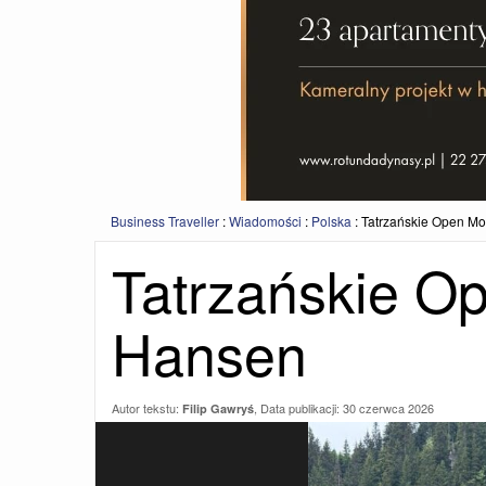
Business Traveller
:
Wiadomości
:
Polska
:
Tatrzańskie Open Mo
Tatrzańskie Op
Hansen
Autor tekstu:
, Data publikacji:
30 czerwca 2026
Filip Gawryś