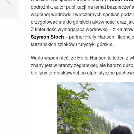
podróżnik, autor publikacji na temat bezpieczeń
wspólnej wędrówki i wieczornych spotkań podzie
przygotować się do górskich aktywności oraz j
Z kolei dość wymagającą wędrówkę – z Kalatówe
Szymon Stoch
– partner Helly Hansen i licencj
tatrzańskich szlaków i turystyki górskiej.
Warto wspomnieć, że Hello Hansen to jeden z w
znany jest w branży żeglarskiej, ale bardzo duż
bielizny termoaktywnej po alpinistyczne puchowe