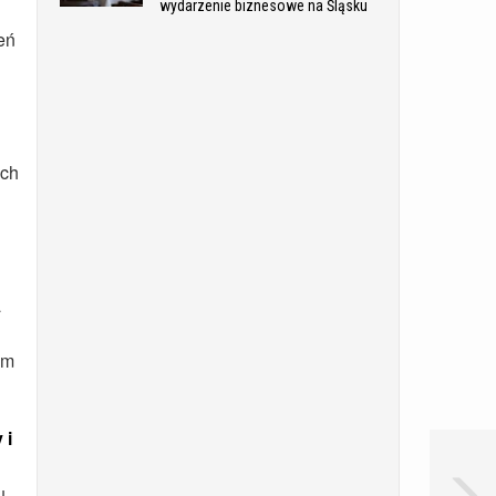
wydarzenie biznesowe na Śląsku
eń
ych
a
ym
 i
u,