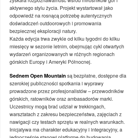
zyskała rozpoznawalność wśród miłośników gór i
aktywnego stylu życia. Projekt wystartował jako
odpowiedź na rosnącą potrzebę autentycznych
doświadczeń outdoorowych i promowania
bezpiecznej eksploracji natury.
Każda edycja trwa zwykle od kilku tygodni do kilku
miesięcy w sezonie letnim, obejmując cykl otwartych
wydarzeń organizowanych w różnych regionach
górskich Europy i Ameryki Północnej.
Sednem Open Mountain
są bezpłatne, dostępne dla
szerokiej publiczności spotkania i wyprawy
prowadzone przez profesjonalistów – przewodników
górskich, ratowników oraz ambasadorów marki.
Uczestnicy mogą brać udział w trekkingach,
warsztatach z zakresu bezpieczeństwa, zajęciach z
nawigacji czy testach sprzętu w realnych warunkach.
Inicjatywa ma charakter edukacyjny i integracyjny, a
jednocześnie stanowi platformę do budowania