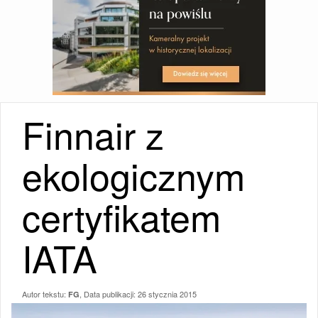
Finnair z
ekologicznym
certyfikatem
IATA
Autor tekstu:
, Data publikacji:
26 stycznia 2015
FG