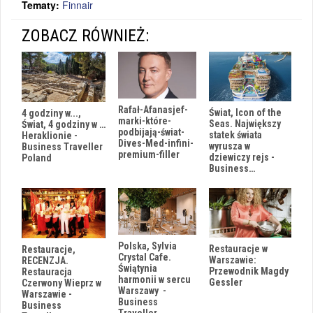
Tematy:
Finnair
ZOBACZ RÓWNIEŻ:
Rafał-Afanasjef-
Świat, Icon of the
4 godziny w...,
marki-które-
Seas. Największy
Świat, 4 godziny w …
podbijają-świat-
statek świata
Heraklionie -
Dives-Med-infini-
wyrusza w
Business Traveller
premium-filler
dziewiczy rejs -
Poland
Business…
Polska, Sylvia
Restauracje w
Restauracje,
Crystal Cafe.
Warszawie:
RECENZJA.
Świątynia
Przewodnik Magdy
Restauracja
harmonii w sercu
Gessler
Czerwony Wieprz w
Warszawy -
Warszawie -
Business
Business