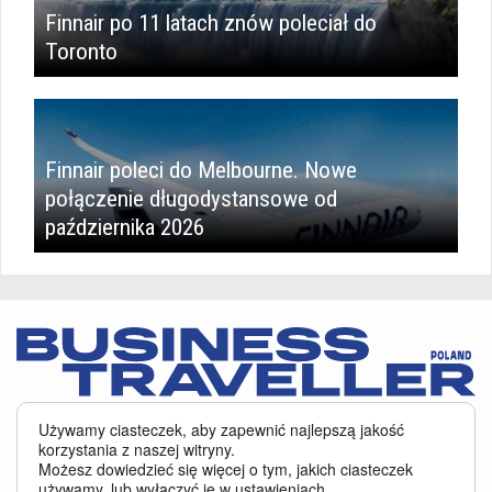
Finnair po 11 latach znów poleciał do
Toronto
Finnair poleci do Melbourne. Nowe
połączenie długodystansowe od
października 2026
Serwis BusinessTraveller.pl wykorzystuje pliki cookies
oraz inne
Używamy ciasteczek, aby zapewnić najlepszą jakość
technologie o analogicznym charakterze, przede wszystkim w celu
korzystania z naszej witryny.
zapewnienia Państwu najlepszej jakości oferowanych usług, a ponadto w
Możesz dowiedzieć się więcej o tym, jakich ciasteczek
celach statystycznych i reklamowych. Korzystanie z serwisu oznacza, że pliki
używamy, lub wyłączyć je w
ustawieniach
.