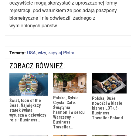
oczywiście mogą skorzystać z uproszczonej formy
rejestracji, pod warunkiem że posiadają paszporty
biometryczne i nie odwiedzili żadnego z
wymienionych państw.
Tematy:
USA
,
wizy
,
zapytaj Piotra
ZOBACZ RÓWNIEŻ:
Polska, Sylvia
Polska, Duże
Świat, Icon of the
Crystal Cafe.
nowości w klasie
Seas. Największy
Świątynia
biznes LOT-u! -
statek świata
harmonii w sercu
Business
wyrusza w dziewiczy
Warszawy -
Traveller Poland
rejs - Business…
Business
Traveller…