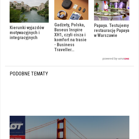
Gadżety, Polska,
Papaya. Testujemy
Kierunki wyjazdów
Baseus Inspire
restaurację Papaya
motywacyjnych i
XH1, czyli cisza i
w Warszawie
integracyjnych
komfort na trasie
- Business
Traveller…
PODOBNE TEMATY