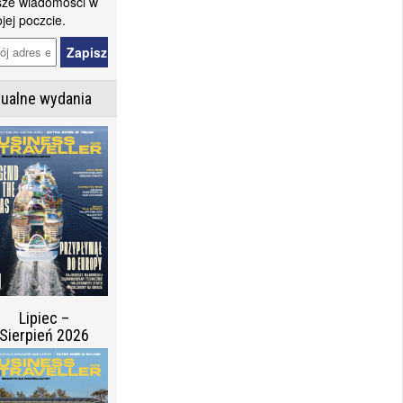
ze wiadomości w
jej poczcie.
tualne wydania
Lipiec –
Sierpień 2026