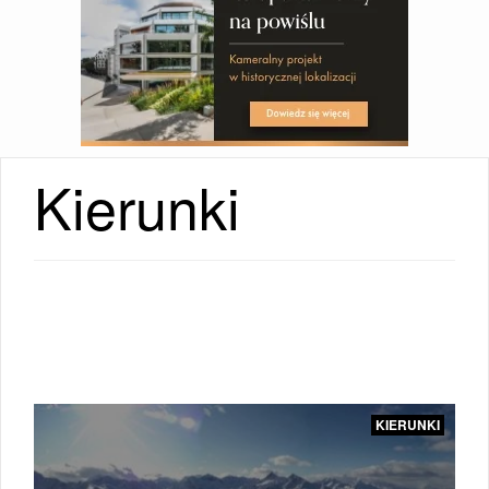
Kierunki
KIERUNKI
|
KIERUNKI