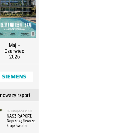
Maj –
Czerwiec
2026
jnowszy raport
02 listopada 2025
NASZ RAPORT.
Najszczęśliwsze
kraje świata