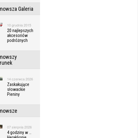
jnowsza Galeria
10 grudnia 2015
20 najlepszych
akcesoriów
podróżnych
jnowszy
erunek
14 czerwca 2026
Zaskakujące
słowackie
Pieniny
jnowsze
07 sierpnia 2026
4 godziny w …
Heraklionie