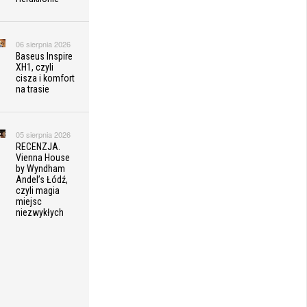
06 sierpnia 2026
Baseus Inspire
XH1, czyli
cisza i komfort
na trasie
05 sierpnia 2026
RECENZJA.
Vienna House
by Wyndham
Andel’s Łódź,
czyli magia
miejsc
niezwykłych