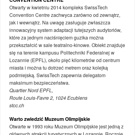
Otwarty w kwietniu 2014 kompleks SwissTech
Convention Centre zachwyca zarówno od zewnątrz,
jak i wewnątrz. Na uwagę zasługuje zwłaszcza
innowacyjny system adaptacji tutejszych audytoriów,
które za jednym naciśnięciem guzika można
przekształcić w sale teatralno-kinowe. Obiekt znajduje
się na terenie kampusu Politechniki Federalnej w
Lozannie (EPFL), około pięć kilometrów od centrum
miasta i można tu dotrzeć metrem oraz kolejką
podmiejską. SwissTech zapewnia delegatom
maksimum bezpieczeństwa.
Quartier Nord EPFL,
Route Louis-Favre 2, 1024 Ecublens
stcc.ch
Warto zwiedzić Muzeum Olimpijskie
Otwarte w 1993 roku Muzeum Olimpijskie jest jedną z
głównych atrakcji turystycznych w Lozannie. Rocznie