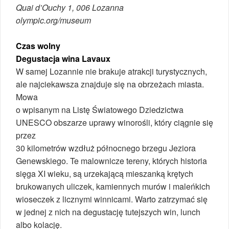
Quai d’Ouchy 1, 006 Lozanna
olympic.org/museum
Czas wolny
Degustacja wina Lavaux
W samej Lozannie nie brakuje atrakcji turystycznych,
ale najciekawsza znajduje się na obrzeżach miasta.
Mowa
o wpisanym na Listę Światowego Dziedzictwa
UNESCO obszarze uprawy winorośli, który ciągnie się
przez
30 kilometrów wzdłuż północnego brzegu Jeziora
Genewskiego. Te malownicze tereny, których historia
sięga XI wieku, są urzekającą mieszanką krętych
brukowanych uliczek, kamiennych murów i maleńkich
wioseczek z licznymi winnicami. Warto zatrzymać się
w jednej z nich na degustację tutejszych win, lunch
albo kolację.