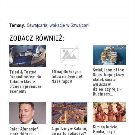
Tematy:
Szwajcaria
,
wakacje w Szwajcarii
ZOBACZ RÓWNIEŻ:
Świat, Icon of the
10 najdłuższych
Tried & Tested:
Seas. Największy
lotów na świecie!
Dreamlinerem do
statek świata
Nasz raport
Tokio w klasie
wyrusza w
biznes i premium
dziewiczy rejs -
economy
Business…
Kim są ludzie
4 godziny w Katanii,
Rafał-Afanasjef-
Himba, czyli
co warto zobaczyć?
marki-które-