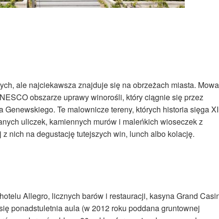
znych, ale najciekawsza znajduje się na obrzeżach miasta. Mowa
ESCO obszarze uprawy winorośli, który ciągnie się przez
 Genewskiego. Te malownicze tereny, których historia sięga XI
anych uliczek, kamiennych murów i maleńkich wioseczek z
 z nich na degustację tutejszych win, lunch albo kolację.
telu Allegro, licznych barów i restauracji, kasyna Grand Casi
i się ponadstuletnia aula (w 2012 roku poddana gruntownej