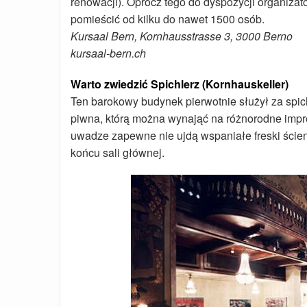
renowacji). Oprócz tego do dyspozycji organiz
pomieścić od kilku do nawet 1500 osób.
Kursaal Bern, Kornhausstrasse 3, 3000 Berno
kursaal-bern.ch
Warto zwiedzić Spichlerz (Kornhauskeller)
Ten barokowy budynek pierwotnie służył za spich
piwna, którą można wynająć na różnorodne impr
uwadze zapewne nie ujdą wspaniałe freski ści
końcu sali głównej.