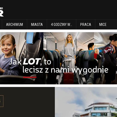
EXPLORE
ARCHIWUM
MIASTA
4 GODZINY W…
PRACA
MICE
ARCHIWUM
MIASTA
4 GODZINY W…
PRACA
MICE