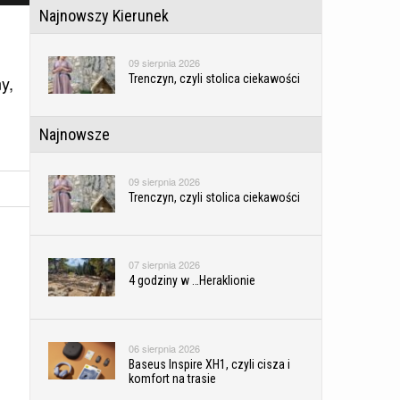
Najnowszy Kierunek
09 sierpnia 2026
Trenczyn, czyli stolica ciekawości
y,
Najnowsze
09 sierpnia 2026
Trenczyn, czyli stolica ciekawości
07 sierpnia 2026
4 godziny w …Heraklionie
06 sierpnia 2026
Baseus Inspire XH1, czyli cisza i
komfort na trasie