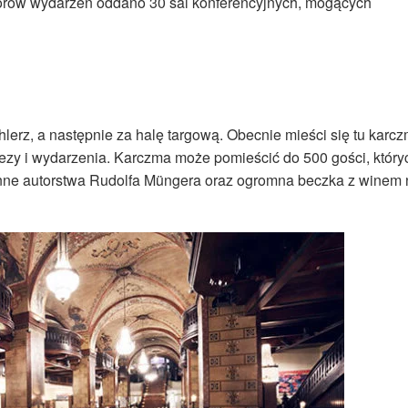
atorów wydarzeń oddano 30 sal konferencyjnych, mogących
lerz, a następnie za halę targową. Obecnie mieści się tu karc
ezy i wydarzenia. Karczma może pomieścić do 500 gości, który
enne autorstwa Rudolfa Müngera oraz ogromna beczka z winem 