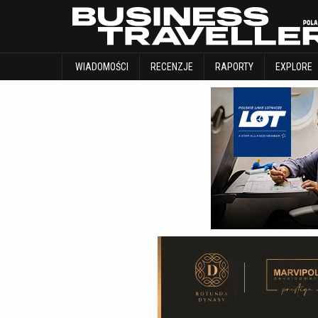
WIADOMOŚCI
RECENZJE
RAPORTY
WIADOMOŚCI
RECENZJE
RAPORTY
EXPLORE