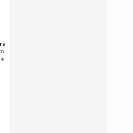
zma
ch
na