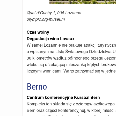
Quai d’Ouchy 1, 006 Lozanna
olympic.org/museum
Czas wolny
Degustacja wina Lavaux
W samej Lozannie nie brakuje atrakcji turystyc
o wpisanym na Listę Światowego Dziedzictwa UN
30 kilometrów wzdłuż północnego brzegu Jeziora
wieku, są urzekającą mieszanką krętych brukow
licznymi winnicami. Warto zatrzymać się w jednej
Berno
Centrum konferencyjne Kursaal Bern
Kompleks ten składa się z czterogwiazdkowego ho
Bern oraz części konferencyjnej, w której mieśc