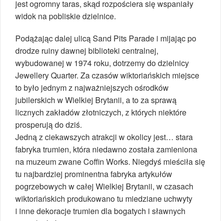
jest ogromny taras, skąd rozpościera się wspaniały
widok na pobliskie dzielnice.
Podążając dalej ulicą Sand Pits Parade i mijając po
drodze ruiny dawnej biblioteki centralnej,
wybudowanej w 1974 roku, dotrzemy do dzielnicy
Jewellery Quarter. Za czasów wiktoriańskich miejsce
to było jednym z najważniejszych ośrodków
jubilerskich w Wielkiej Brytanii, a to za sprawą
licznych zakładów złotniczych, z których niektóre
prosperują do dziś.
Jedną z ciekawszych atrakcji w okolicy jest… stara
fabryka trumien, która niedawno została zamieniona
na muzeum zwane Coffin Works. Niegdyś mieściła się
tu najbardziej prominentna fabryka artykułów
pogrzebowych w całej Wielkiej Brytanii, w czasach
wiktoriańskich produkowano tu miedziane uchwyty
i inne dekoracje trumien dla bogatych i sławnych