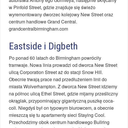
autorstwa Antony’ego Gormleya, następnie skręcamy
w Pinfold Street, gdzie znajduje się świeżo
wyremontowany dworzec kolejowy New Street oraz
centrum handlowe Grand Central.
grandcentralbirmingham.com
Eastside i Digbeth
Po ponad 60 latach do Birmingham powróciły
tramwaje. Nowa linia prowadzi od dworca New Street
ulicą Corporation Street aż do stacji Snow Hill.
Obecnie trwają prace nad przedłużeniem linii do
miasta Wolverhampton. Z dworca New Street idziemy
na północ ulicą Ethel Street, gdzie mijamy prześliczny
okrąglak, przypominający gigantyczną puszkę coca-
coli. Niegdyś był on typowym biurowcem, a obecnie
mieszczą się tu apartamenty sieci Staying Cool.
Przechodzimy obok centrum handlowego Bullring