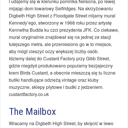
i udajemy się w kierunku pomnika Nelsona, po lewej
mijając dom towarowy Selfridges. Na skrzyżowaniu
Digbeth High Street z Floodgate Street mijamy mural
Kennedy’ego, stworzony w 1968 roku przez artystę
Kennetha Budda ku czci prezydenta JFK. Co ciekawe,
mural oryginalnie znajdował się na jednej ze stacji
tutejszego metra, ale przeniesiono go w to miejsce,
aby mógł cieszyć oczy większej liczby osób.
Idziemy dalej do Custard Factory przy Gibb Street,
gdzie niegdyś produkowano popularny bezjajeczny
krem Birds Custard, a obecnie mieszczą się tu liczne
butiki handlujące odzieżą vintage oraz kluby
muzyczne, sklepy płytowe i budki z jedzeniem.
custardfactory.co.uk
The Mailbox
Wracamy na Digbeth High Street, by skręcić w lewo