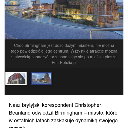
Choć Birmingham jest dość dużym miastem, nie można
tego powiedzieć o jego centrum. Wszystkie atrakcje można
z łatwością zobaczyć, przechadzając się po mieście pieszo.
Fot. Fotolia.pl
Nasz brytyjski korespondent Christopher
Beanland odwiedził Birmingham – miasto, które
w ostatnich latach zaskakuje dynamiką swojego
rozwoju.