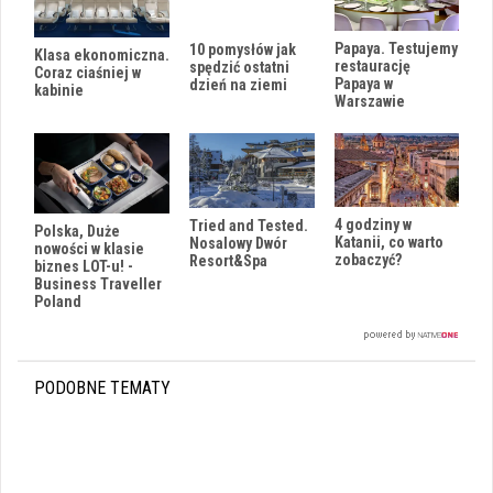
Papaya. Testujemy
10 pomysłów jak
Klasa ekonomiczna.
restaurację
spędzić ostatni
Coraz ciaśniej w
Papaya w
dzień na ziemi
kabinie
Warszawie
4 godziny w
Tried and Tested.
Polska, Duże
Katanii, co warto
Nosalowy Dwór
nowości w klasie
zobaczyć?
Resort&Spa
biznes LOT-u! -
Business Traveller
Poland
PODOBNE TEMATY