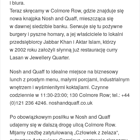
i biura.
Teraz skręcamy w Colmore Row, gdzie znajduje się
nowa knajpka Nosh and Quaff, mieszcząca się
w dawnej siedzibie banku. Serwuje się tu pożywne
burgery i pyszne homary, a jej właściciele to lokalni
przedsiębiorcy Jabbar Khan i Aktar Islam, którzy
w 2002 roku założyli słynną już restaurację curry
Lasan w Jewellery Quarter.
Nosh and Quaff to idealne miejsce na biznesowy
lunch z prostym menu, małymi porcjami, industrialnym
wnętrzem i wyśmienitymi koktajlami. Czynne
codziennie w 11:30-23:00; 130 Colmore Row; tel.: +44
(0)121 236 4246. noshandquaff.co.uk
Po obowiązkowym posiłku w Nosh and Quaff
udajemy się w dalszą drogę ulicą Colmore Row.
Mijamy rzeźbę zatytułowaną „Człowiek z żelaza”,