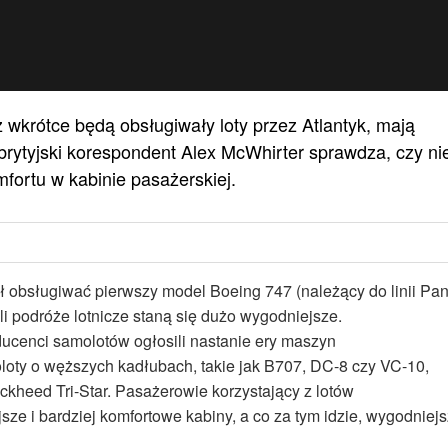
wkrótce będą obsługiwały loty przez Atlantyk, mają
brytyjski korespondent Alex McWhirter sprawdza, czy ni
fortu w kabinie pasażerskiej.
ł obsługiwać pierwszy model Boeing 747 (należący do linii Pa
li podróże lotnicze staną się dużo wygodniejsze.
ducenci samolotów ogłosili nastanie ery maszyn
loty o węższych kadłubach, takie jak B707, DC-8 czy VC-10,
kheed Tri-Star. Pasażerowie korzystający z lotów
sze i bardziej komfortowe kabiny, a co za tym idzie, wygodniej