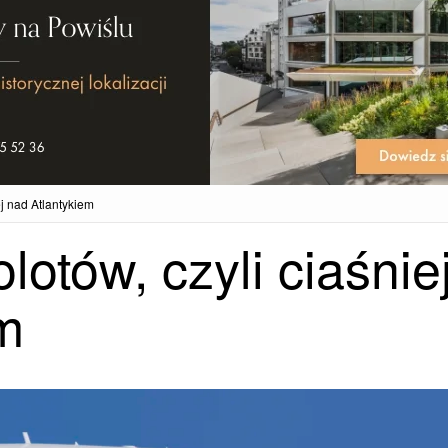
j nad Atlantykiem
otów, czyli ciaśnie
m