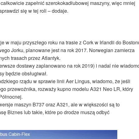
m całkowicie zapełnić szerokokadłubowej maszyny, więc mniej
awdzi się w tej roli – dodaje.
 w maju przyszłego roku na trasie z Cork w Irlandii do Boston
owego Jorku, planowane jest na rok 2017. Norwegian zamierza
ych trasach przez Atlantyk.
pierwsze dostawy zaplanowano na rok 2019) i nadal nie wiadom
rasy będzie obsługiwał.
ndzkiego rządu w sprawie linii Aer Lingus, wiadomo, że jeśli
kiego przewoźnika, rozważy kupno modelu A321 Neo LR, który
Północnej.
e wersje maszyn B737 oraz A321, ale w większości są to
sę Biznes lub takie, które po drodze muszą odbyć