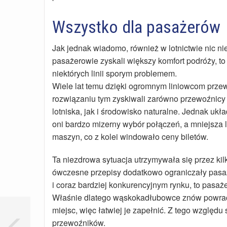
Wszystko dla pasażerów
Jak jednak wiadomo, również w lotnictwie nic n
pasażerowie zyskali większy komfort podróży, to 
niektórych linii sporym problemem.
Wiele lat temu dzięki ogromnym liniowcom przew
rozwiązaniu tym zyskiwali zarówno przewoźnicy 
lotniska, jak i środowisko naturalne. Jednak ukł
oni bardzo mizerny wybór połączeń, a mniejsza 
maszyn, co z kolei windowało ceny biletów.
Ta niezdrowa sytuacja utrzymywała się przez k
ówczesne przepisy dodatkowo ograniczały pasa
i coraz bardziej konkurencyjnym rynku, to pasaż
Właśnie dlatego wąskokadłubowce znów powracaj
miejsc, więc łatwiej je zapełnić. Z tego względ
przewoźników.