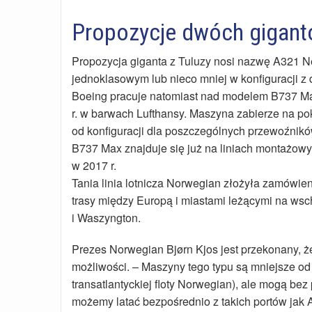
Propozycje dwóch gigan
Propozycja giganta z Tuluzy nosi nazwę A321 N
jednoklasowym lub nieco mniej w konfiguracji z
Boeing pracuje natomiast nad modelem B737 Ma
r. w barwach Lufthansy. Maszyna zabierze na po
od konfiguracji dla poszczególnych przewoźnikó
B737 Max znajduje się już na liniach montażow
w 2017 r.
Tania linia lotnicza Norwegian złożyła zamówien
trasy między Europą i miastami leżącymi na ws
i Waszyngton.
Prezes Norwegian Bjørn Kjos jest przekonany, 
możliwości. – Maszyny tego typu są mniejsze od
transatlantyckiej floty Norwegian), ale mogą be
możemy latać bezpośrednio z takich portów jak