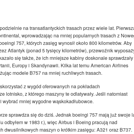
podzielnie na transatlantyckich trasach przez wiele lat. Pierwsz
Continental, wprowadzając na mniej popularnych trasach z Now
ingi 757, których zasięg wynosił około 800 kilometrów. Aby
zez Atlantyk (ponad 5 tysięcy kilometrów), przewoźnik wyposaż
azało się także, że ich mniejsze kabiny doskonale sprawdzały
tanii, Europy i Skandynawii. Kilka lat temu American Airlines
gażując modele B757 na mniej ruchliwych trasach.
li skorzystać z wygód oferowanych na pokładach
 lotnisko, z którego maszyny te odlatywały. Jeśli natomiast
ogli wybrać mniej wygodne wąskokadłubowce.
rze sprawdza się do dziś. Jednak boeingi 757 mają już swoje l
u odbyłem w 1983 r.), więc Airbus i Boeing pracują nad
h dwusilnikowych maszyn o krótkim zasięgu: A321 oraz B737.