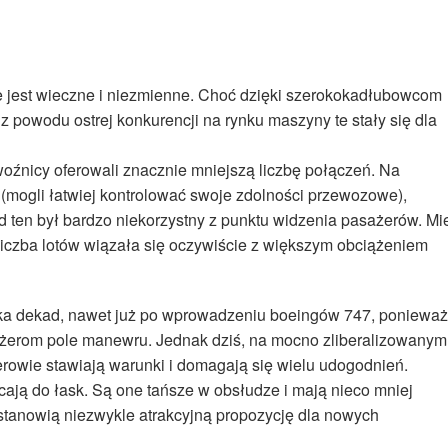
ie jest wieczne i niezmienne. Choć dzięki szerokokadłubowcom
z powodu ostrej konkurencji na rynku maszyny te stały się dla
oźnicy oferowali znacznie mniejszą liczbę połączeń. Na
(mogli łatwiej kontrolować swoje zdolności przewozowe),
ad ten był bardzo niekorzystny z punktu widzenia pasażerów. Mie
liczba lotów wiązała się oczywiście z większym obciążeniem
ilka dekad, nawet już po wprowadzeniu boeingów 747, ponieważ
żerom pole manewru. Jednak dziś, na mocno zliberalizowanym
erowie stawiają warunki i domagają się wielu udogodnień.
ą do łask. Są one tańsze w obsłudze i mają nieco mniej
u stanowią niezwykle atrakcyjną propozycję dla nowych