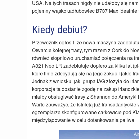
USA. Na tych trasach nigdy nie udałoby się na
pojemny wąskokadłubowiec B737 Max idealnie spr
Kiedy debiut?
Przewoźnik ogłosił, że nowa maszyna zadebiutuje
Otwarcie kolejnej trasy, tym razem z Cork do N
również stopniowo uruchamiać połączenia na inn
A321 Neo LR zadebiutuje dopiero za kilka lat (
które linie zdecydują się na jego zakup i jakie t
Jednak z wniosku, jaki grupa IAG złożyła do irla
korporacja ta dostanie zgodę na zakup irlandz
miałby obsługiwać trasy z Shannon do Ameryki 
Warto zauważyć, że istnieją już transatlantycki
egzemplarze skonfigurowane całkowicie pod Kla
międzylądowanie w celu dotankowania paliwa.