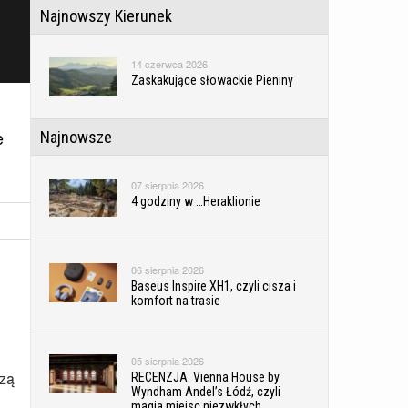
Najnowszy Kierunek
14 czerwca 2026
Zaskakujące słowackie Pieniny
e
Najnowsze
07 sierpnia 2026
4 godziny w …Heraklionie
n
06 sierpnia 2026
Baseus Inspire XH1, czyli cisza i
komfort na trasie
05 sierpnia 2026
szą
RECENZJA. Vienna House by
Wyndham Andel’s Łódź, czyli
magia miejsc niezwkłych