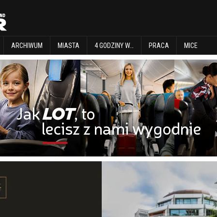
EXPLORE
ARCHIWUM
MIASTA
4 GODZINY W…
PRACA
MICE
ARCHIWUM
MIASTA
4 GODZINY W…
PRACA
MICE