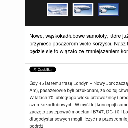
Nowe, wąskokadłubowe samoloty, które już 
przynieść pasażerom wiele korzyści. Nasz 
będzie się to wiązało ze zmniejszeniem kom
Gdy 45 lat temu trasę Londyn – Nowy Jork zaczą
Am), pasażerowie byli przekonani, że od tej chwi
W latach 70. ubiegłego wieku przewoźnicy i pro
szerokokadłubowych. W myśl tej koncepcji samo
zaczęto zastępować modelami B747, DC-10 i Loc
długodystansowych mogli liczyć na przestronniej
podróż.