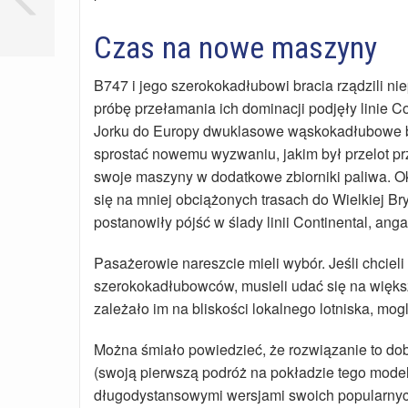
Czas na nowe maszyny
B747 i jego szerokokadłubowi bracia rządzili nie
próbę przełamania ich dominacji podjęły linie 
Jorku do Europy dwuklasowe wąskokadłubowe boe
sprostać nowemu wyzwaniu, jakim był przelot pr
swoje maszyny w dodatkowe zbiorniki paliwa. Ok
się na mniej obciążonych trasach do Wielkiej Bry
postanowiły pójść w ślady linii Continental, an
Pasażerowie nareszcie mieli wybór. Jeśli chcie
szerokokadłubowców, musieli udać się na większe
zależało im na bliskości lokalnego lotniska, m
Można śmiało powiedzieć, że rozwiązanie to dob
(swoją pierwszą podróż na pokładzie tego model
długodystansowymi wersjami swoich popularnyc