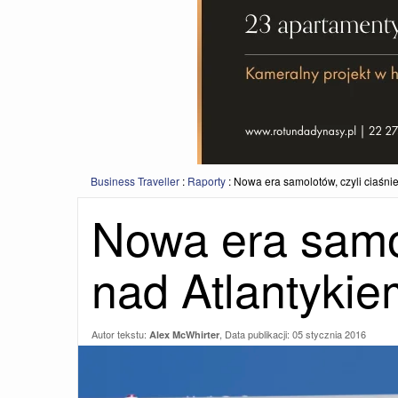
Business Traveller
:
Raporty
:
Nowa era samolotów, czyli ciaśnie
Nowa era samol
nad Atlantykie
Autor tekstu:
, Data publikacji:
05 stycznia 2016
Alex McWhirter