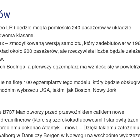
tów
eo LR i będzie mogła pomieścić 240 pasażerów w układzie
 dwoma klasami.
x – zmodyfikowaną wersją samolotu, który zadebiutował w 19
kład około 200 pasażerów, ale rzeczywista liczba będzie zależ
w.
ych Boeinga, a pierwszy egzemplarz ma wznieść się w powietrz
ie na flotę 100 egzemplarzy tego modelu, który będzie obsługi
chodnim wybrzeżu USA, takimi jak Boston, Nowy Jork
że B737 Max otworzy przed przewoźnikiem całkiem nowe
 dreamlinerów (które są szerokokadłubowcami i stanowią trzon
z problemu pokonać Atlantyk – mówi. – Dzięki takiemu założeniu
 Aalborg w Danii czy Bergen w Norwegii na wschodnie wybrzeż