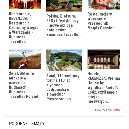
Restauracje,
Restauracje w
Polska, Bleisure,
RECENZJA.
Warszawie:
ESG i lifestyle, czyli
Restauracja
Przewodnik
...nowe oblicze
Czerwony Wieprz
Magdy Gessler
hotelarstwa -
w Warszawie -
Business Traveller…
Business
Traveller…
Świat, Aktywne
Hotele,
Świat, 110-metrowy
atrakcje w
RECENZJA. Vienna
tort na 110 lat
czeskich
House by
słynnego
Rudawach -
Wyndham Andel's
uzdrowiska w
Business
Łódź, czyli magia
słowackich
Traveller Poland
miejsc
Pieszczanach…
niezwkłych…
PODOBNE TEMATY