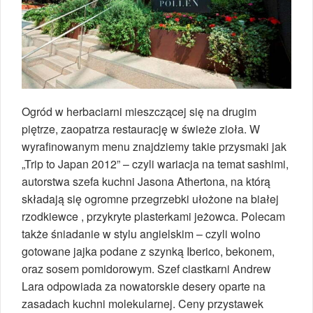
Ogród w herbaciarni mieszczącej się na drugim
piętrze, zaopatrza restaurację w świeże zioła. W
wyrafinowanym menu znajdziemy takie przysmaki jak
„Trip to Japan 2012” – czyli wariacja na temat sashimi,
autorstwa szefa kuchni Jasona Athertona, na którą
składają się ogromne przegrzebki ułożone na białej
rzodkiewce , przykryte plasterkami jeżowca. Polecam
także śniadanie w stylu angielskim – czyli wolno
gotowane jajka podane z szynką Iberico, bekonem,
oraz sosem pomidorowym. Szef ciastkarni Andrew
Lara odpowiada za nowatorskie desery oparte na
zasadach kuchni molekularnej. Ceny przystawek