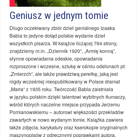
Geniusz w jednym tomie
Długo oczekiwany zbiór dzieł genialnego Izaaka
Babla to jedyne dotąd polskie wydanie dzieł
wszystkich pisarza. W książce liczącej 764 strony,
znajdziemy m.in. „Dziennik 1920”, „Armię konną”,
słynne opowiadania odeskie, opowiadania
rozproszone i wczesne, sztukę w ośmiu odsłonach pt:
„Zmierzch”, ale także prawdziwą perełkę, jaką jest
nigdy wcześniej nieopublikowany w Polsce dramat
„Maria” z 1935 roku. Twórczość Babla zaistniała
w języku polskim dzięki talentowi wybitnych tłumaczy,
wśród których naczelne miejsce przypada Jerzemu
Pomianowskiemu – autorowi większości przekładów
zawartych w nowo wydanym tomie. Książka zawiera
także zdjęcia, karykatury oraz kserokopie oryginalnych
maszynopisów z odręcznymi poprawkami autora.