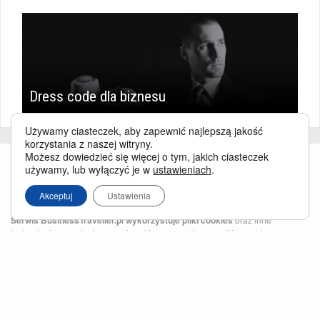
Dress code dla biznesu
Używamy ciasteczek, aby zapewnić najlepszą jakość
korzystania z naszej witryny.
Możesz dowiedzieć się więcej o tym, jakich ciasteczek
używamy, lub wyłączyć je w
ustawieniach
.
Akceptuj
Ustawienia
Serwis BusinessTraveller.pl wykorzystuje pliki cookies
oraz inne
technologie o analogicznym charakterze, przede wszystkim w celu
zapewnienia Państwu najlepszej jakości oferowanych usług, a ponadto w
celach statystycznych i reklamowych. Korzystanie z serwisu oznacza, że pliki
te będą zapisywane w Państwa komputerze. Więcej na temat
plików cookies
.
Właścicielem serwisu jest firma Business Traveller Central Europe Sp. z o.o.
Przełęczy 172, 04-965 Warszawa