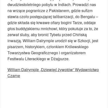
dwudziestoletniego pobytu w Indiach. Prowadzi nas
na wrzące pogranicze z Pakistanem, gdzie sufizm
stawia czoło postępującej talibanizacji, do Bengalu –
gdzie składa się krwawe ofiary bogini Tarze, oddaje
głos buddyjskiemu mnichowi, który pokutuje za to, że
zerwał śluby, aby bronić Tybetu przed Chińską
inwazją. William Dalrymple urodził się w Szkocji, jest
pisarzem, historykiem, członkiem Królewskiego
Towarzystwa Geograficznego i organizatorem
Festiwalu Literackiego w Dżajpurze.
William Dalrymple „Dziewięć żywotów” Wydawnictwo
Czarne