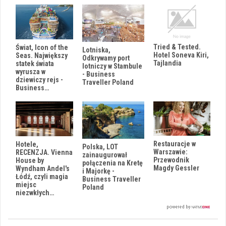
Tried & Tested.
Świat, Icon of the
Lotniska,
Hotel Soneva Kiri,
Seas. Największy
Odkrywamy port
Tajlandia
statek świata
lotniczy w Stambule
wyrusza w
- Business
dziewiczy rejs -
Traveller Poland
Business…
Restauracje w
Hotele,
Polska, LOT
Warszawie:
RECENZJA. Vienna
zainaugurował
Przewodnik
House by
połączenia na Kretę
Magdy Gessler
Wyndham Andel's
i Majorkę -
Łódź, czyli magia
Business Traveller
miejsc
Poland
niezwkłych…