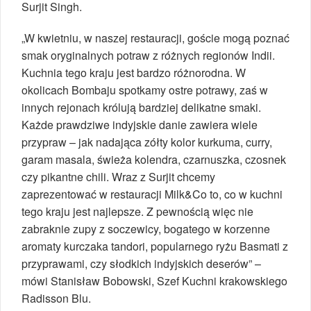
Surjit Singh.
„W kwietniu, w naszej restauracji, goście mogą poznać
smak oryginalnych potraw z różnych regionów Indii.
Kuchnia tego kraju jest bardzo różnorodna. W
okolicach Bombaju spotkamy ostre potrawy, zaś w
innych rejonach królują bardziej delikatne smaki.
Każde prawdziwe indyjskie danie zawiera wiele
przypraw – jak nadająca zółty kolor kurkuma, curry,
garam masala, świeża kolendra, czarnuszka, czosnek
czy pikantne chili. Wraz z Surjit chcemy
zaprezentować w restauracji Milk&Co to, co w kuchni
tego kraju jest najlepsze. Z pewnością więc nie
zabraknie zupy z soczewicy, bogatego w korzenne
aromaty kurczaka tandori, popularnego ryżu Basmati z
przyprawami, czy słodkich indyjskich deserów” –
mówi Stanisław Bobowski, Szef Kuchni krakowskiego
Radisson Blu.