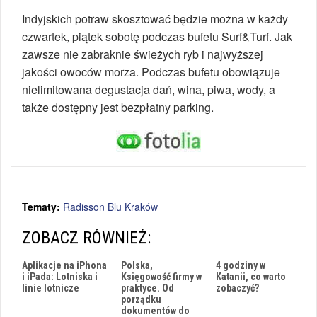
Indyjskich potraw skosztować będzie można w każdy
czwartek, piątek sobotę podczas bufetu Surf&Turf. Jak
zawsze nie zabraknie świeżych ryb i najwyższej
jakości owoców morza. Podczas bufetu obowiązuje
nielimitowana degustacja dań, wina, piwa, wody, a
także dostępny jest bezpłatny parking.
Tematy:
Radisson Blu Kraków
ZOBACZ RÓWNIEŻ:
Aplikacje na iPhona
Polska,
4 godziny w
i iPada: Lotniska i
Księgowość firmy w
Katanii, co warto
linie lotnicze
praktyce. Od
zobaczyć?
porządku
dokumentów do