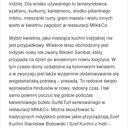
indziej. Dla smaku używanego tu tamaryndowca,
szafranu, kurkumy, kardamonu, słodko-pikantnego
imbiru, mieszanki curry, gram masala i wielu innych
warto w kwietniu zagościć w restauracji Milk&Co.
Wybór kwietnia, jako miesiąca kuchni indyjskiej nie
jest przypadkowy. Właśnie teraz obchodzony jest
indyjski nowy rok zwany Bikram Sambat, który
przypada na dzień po wiosennym nowiu księżyca. W
tym czasie domy ozdabiane są kolorowymi kwiatami,
a w zwyczaju jest także wzajemne obdarowywanie się
wegetariańską potrawą – prasadą. To radosne święto
wprowadza hindusów w nowy, radosny czas. I tak
samo powinni poczuć się goście podczas
kwietniowego bufetu Surf&Turf serwowanego w
restauracji Milk&Co. Można skosztować tu
tradycyjnych indyjskich potraw jakie przyrządzają Szef
Kuchni Stanisław Bobowski i Szef Kuchni z Indii –