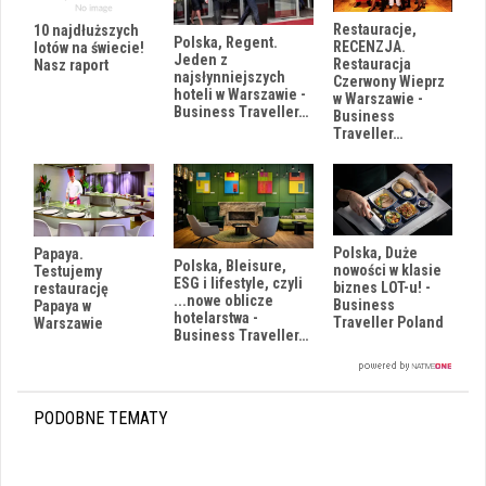
Restauracje,
10 najdłuższych
Polska, Regent.
RECENZJA.
lotów na świecie!
Jeden z
Restauracja
Nasz raport
najsłynniejszych
Czerwony Wieprz
hoteli w Warszawie -
w Warszawie -
Business Traveller…
Business
Traveller…
Polska, Duże
Papaya.
Polska, Bleisure,
nowości w klasie
Testujemy
ESG i lifestyle, czyli
biznes LOT-u! -
restaurację
...nowe oblicze
Business
Papaya w
hotelarstwa -
Traveller Poland
Warszawie
Business Traveller…
PODOBNE TEMATY