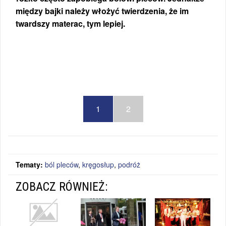
między bajki należy włożyć twierdzenia, że im
twardszy materac, tym lepiej.
1
2
Tematy:
ból pleców
,
kręgosłup
,
podróż
ZOBACZ RÓWNIEŻ: