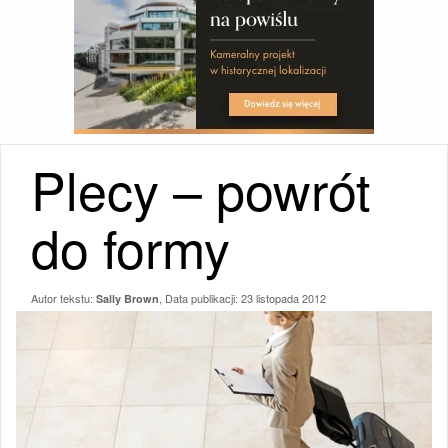
Plecy – powrót
do formy
Autor tekstu:
, Data publikacji:
23 listopada 2012
Sally Brown