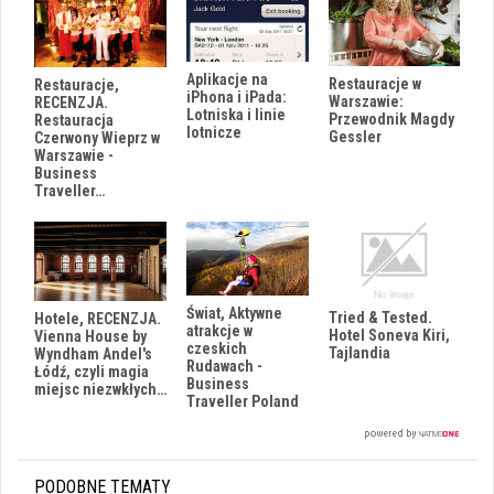
Aplikacje na
Restauracje w
Restauracje,
iPhona i iPada:
Warszawie:
RECENZJA.
Lotniska i linie
Przewodnik Magdy
Restauracja
lotnicze
Gessler
Czerwony Wieprz w
Warszawie -
Business
Traveller…
Świat, Aktywne
Tried & Tested.
Hotele, RECENZJA.
atrakcje w
Hotel Soneva Kiri,
Vienna House by
czeskich
Tajlandia
Wyndham Andel's
Rudawach -
Łódź, czyli magia
Business
miejsc niezwkłych…
Traveller Poland
PODOBNE TEMATY