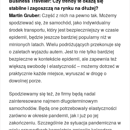
Business Traveller: Czy trendy te okażą się
stabilne i zagoszczą na rynku na dłużej?
Martin Gruber:
Część z nich na pewno tak. Możemy
spodziewać się, że samochód, jako indywidualny
środek transportu, który jest bezpieczniejszy w czasie
epidemii, będzie jeszcze bardziej popularny niż w
minionych latach. Wielu podróżujących przekonuje się
o zaletach wyjazdu autem. Jest to nie tylko bardziej
bezpieczne w kontekście epidemii, ale zapewnia też
większą swobodę i elastyczność – możemy dotrzeć w
praktycznie każde miejsce, wyruszać w drogę o
dowolnej porze.
Spodziewamy się też, że firmy będą nadal
zainteresowane najmem długoterminowym
samochodów. Będą one potrzebowały elastyczności
zarówno w okresie pandemii, jak i już po jej
zakończeniu. Szczególnie że sytuacja pandemiczna w
wielu przypadkach kompletnie zmieniła kalendarz