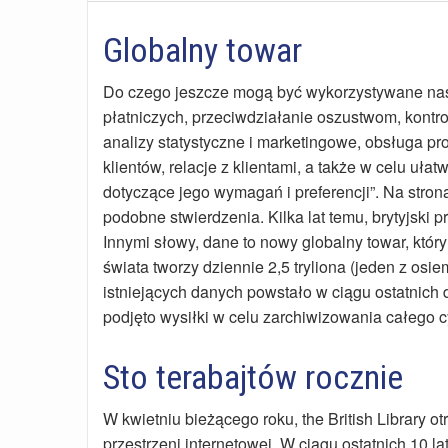
Globalny towar
Do czego jeszcze mogą być wykorzystywane nasze
płatniczych, przeciwdziałanie oszustwom, kontrol
analizy statystyczne i marketingowe, obsługa p
klientów, relacje z klientami, a także w celu uł
dotyczące jego wymagań i preferencji”. Na str
podobne stwierdzenia. Kilka lat temu, brytyjski p
Innymi słowy, dane to nowy globalny towar, któ
świata tworzy dziennie 2,5 tryliona (jeden z os
istniejących danych powstało w ciągu ostatnich d
podjęto wysiłki w celu zarchiwizowania całego 
Sto terabajtów rocznie
W kwietniu bieżącego roku, the British Library 
przestrzeni internetowej. W ciągu ostatnich 10 l