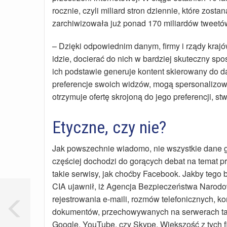
rocznie, czyli miliard stron dziennie, które zo
zarchiwizowała już ponad 170 miliardów tweetó
– Dzięki odpowiednim danym, firmy i rządy krajó
idzie, docierać do nich w bardziej skuteczny sp
ich podstawie generuje kontent skierowany do d
preferencje swoich widzów, mogą spersonalizować
otrzymuje ofertę skrojoną do jego preferencji, 
Etyczne, czy nie?
Jak powszechnie wiadomo, nie wszystkie dane gr
częściej dochodzi do gorących debat na temat p
takie serwisy, jak choćby Facebook. Jakby tego 
CIA ujawnił, iż Agencja Bezpieczeństwa Narod
rejestrowania e-maili, rozmów telefonicznych, 
dokumentów, przechowywanych na serwerach taki
Google, YouTube, czy Skype. Większość z tych fi