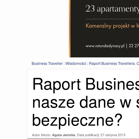
Business Traveller
:
Wiadomości
:
Raport Business Travellera. 
Raport Busines
nasze dane w s
bezpieczne?
Autor tekstu:
, Data publikacji:
27 sierpnia 2013
Agata Janicka