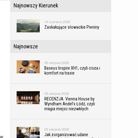
Najnowszy Kierunek
14 czerwca 2026
Zaskakujące słowackie Pieniny
Najnowsze
06 sierpnia 2026
Baseus Inspire XH1, czyli cisza i
komfort na trasie
05 sierpnia 2026
RECENZJA. Vienna House by
Wyndham Andel’s Łódź, czyli
magia miejsc niezwkłych
05 sierpnia 2026
Jak zorganizować udane
ów