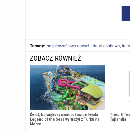
Tematy:
bezpieczeństwo danych
,
dane osobowe
,
inte
ZOBACZ RÓWNIEŻ:
Świat, Największy wycieczkowiec świata
Tried & Tes
Legend of the Seas wyruszył z Turku na
Tajlandia
Morze…