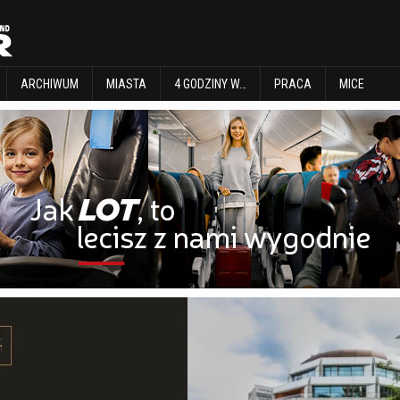
EXPLORE
ARCHIWUM
MIASTA
4 GODZINY W…
PRACA
MICE
ARCHIWUM
MIASTA
4 GODZINY W…
PRACA
MICE