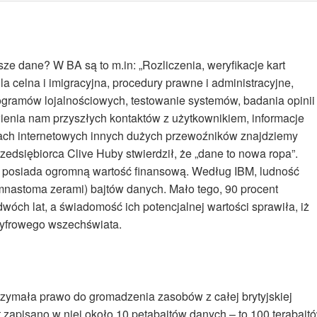
 dane? W BA są to m.in: „Rozliczenia, weryfikacje kart
a celna i imigracyjna, procedury prawne i administracyjne,
rogramów lojalnościowych, testowanie systemów, badania opinii
atwienia nam przyszłych kontaktów z użytkownikiem, informacje
onach internetowych innych dużych przewoźników znajdziemy
rzedsiębiorca Clive Huby stwierdził, że „dane to nowa ropa”.
ry posiada ogromną wartość finansową. Według IBM, ludność
iemnastoma zerami) bajtów danych. Mało tego, 90 procent
wóch lat, a świadomość ich potencjalnej wartości sprawiła, iż
cyfrowego wszechświata.
otrzymała prawo do gromadzenia zasobów z całej brytyjskiej
at zapisano w niej około 10 petabajtów danych – to 100 terabajt