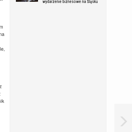
wydarzenie biznesowe na Śląsku
ym
 na
le,
z
z
ik