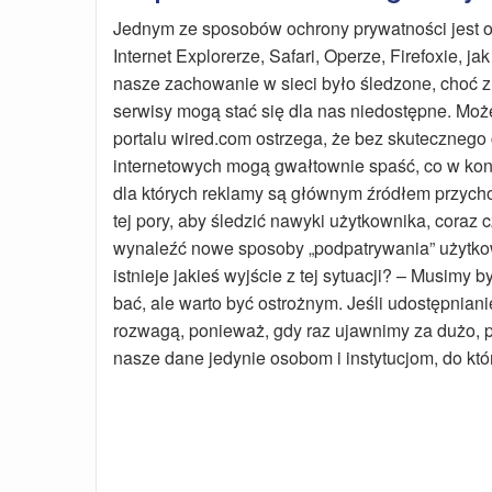
Jednym ze sposobów ochrony prywatności jest o
Internet Explorerze, Safari, Operze, Firefoxie,
nasze zachowanie w sieci było śledzone, choć z d
serwisy mogą stać się dla nas niedostępne. Mo
portalu wired.com ostrzega, że bez skuteczneg
internetowych mogą gwałtownie spaść, co w kon
dla których reklamy są głównym źródłem przycho
tej pory, aby śledzić nawyki użytkownika, cora
wynaleźć nowe sposoby „podpatrywania” użytkow
istnieje jakieś wyjście z tej sytuacji? – Musimy
bać, ale warto być ostrożnym. Jeśli udostępnian
rozwagą, ponieważ, gdy raz ujawnimy za dużo, p
nasze dane jedynie osobom i instytucjom, do któ