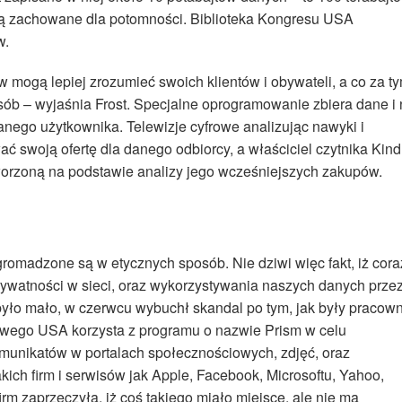
staną zachowane dla potomności. Biblioteka Kongresu USA
w.
w mogą lepiej zrozumieć swoich klientów i obywateli, a co za t
osób – wyjaśnia Frost. Specjalne oprogramowanie zbiera dane i
anego użytkownika. Telewizje cyfrowe analizując nawyki i
 swoją ofertę dla danego odbiorcy, a właściciel czytnika Kind
stworzoną na podstawie analizy jego wcześniejszych zakupów.
omadzone są w etycznych sposób. Nie dziwi więc fakt, iż cora
rywatności w sieci, oraz wykorzystywania naszych danych prze
było mało, w czerwcu wybuchł skandal po tym, jak były pracown
owego USA korzysta z programu o nazwie Prism w celu
komunikatów w portalach społecznościowych, zdjęć, oraz
ch firm i serwisów jak Apple, Facebook, Microsoftu, Yahoo,
rm zaprzeczyła, iż coś takiego miało miejsce, ale nie ma