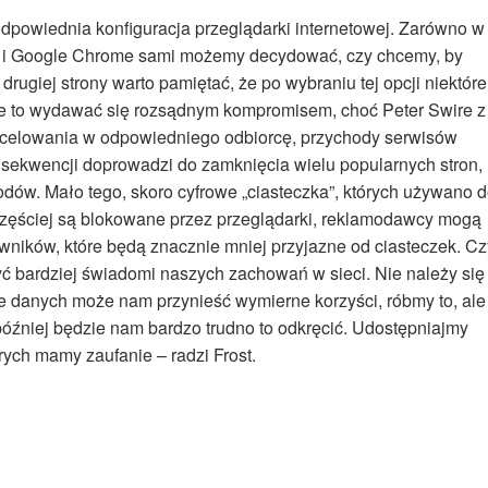
dpowiednia konfiguracja przeglądarki internetowej. Zarówno w
 jak i Google Chrome sami możemy decydować, czy chcemy, by
rugiej strony warto pamiętać, że po wybraniu tej opcji niektóre
że to wydawać się rozsądnym kompromisem, choć Peter Swire z
o celowania w odpowiedniego odbiorcę, przychody serwisów
sekwencji doprowadzi do zamknięcia wielu popularnych stron,
dów. Mało tego, skoro cyfrowe „ciasteczka”, których używano 
z częściej są blokowane przez przeglądarki, reklamodawcy mogą
ników, które będą znacznie mniej przyjazne od ciasteczek. Cz
 być bardziej świadomi naszych zachowań w sieci. Nie należy się
ie danych może nam przynieść wymierne korzyści, róbmy to, ale
óźniej będzie nam bardzo trudno to odkręcić. Udostępniajmy
rych mamy zaufanie – radzi Frost.