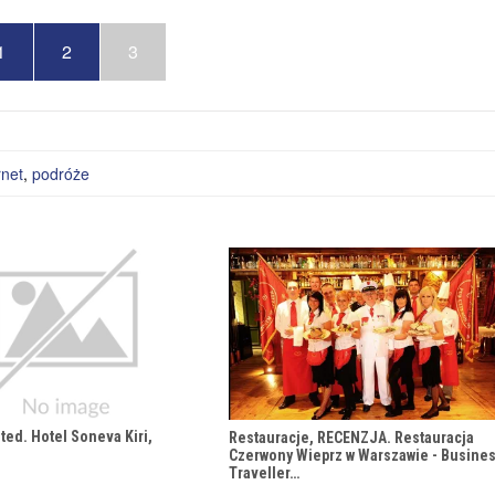
1
2
3
rnet
,
podróże
ted. Hotel Soneva Kiri,
Restauracje, RECENZJA. Restauracja
Czerwony Wieprz w Warszawie - Busine
Traveller…