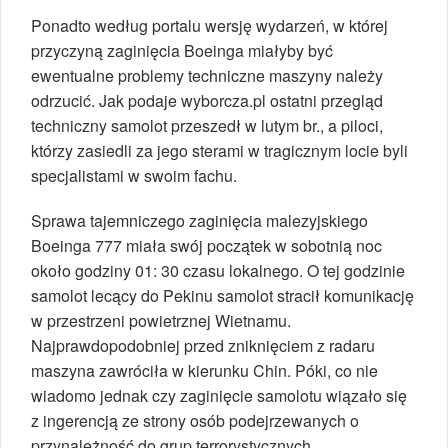
Ponadto według portalu wersję wydarzeń, w której
przyczyną zaginięcia Boeinga miałyby być
ewentualne problemy techniczne maszyny należy
odrzucić. Jak podaje wyborcza.pl ostatni przegląd
techniczny samolot przeszedł w lutym br., a piloci,
którzy zasiedli za jego sterami w tragicznym locie byli
specjalistami w swoim fachu.
Sprawa tajemniczego zaginięcia malezyjskiego
Boeinga 777 miała swój początek w sobotnią noc
około godziny 01: 30 czasu lokalnego. O tej godzinie
samolot lecący do Pekinu samolot stracił komunikację
w przestrzeni powietrznej Wietnamu.
Najprawdopodobniej przed zniknięciem z radaru
maszyna zawróciła w kierunku Chin. Póki, co nie
wiadomo jednak czy zaginięcie samolotu wiązało się
z ingerencją ze strony osób podejrzewanych o
przynależność do grup terrorystycznych.