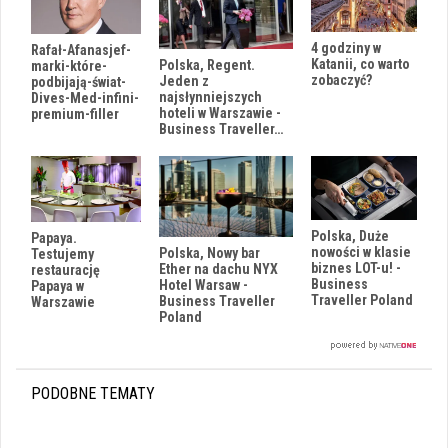
4 godziny w
Rafał-Afanasjef-
Katanii, co warto
Polska, Regent.
marki-które-
zobaczyć?
Jeden z
podbijają-świat-
najsłynniejszych
Dives-Med-infini-
hoteli w Warszawie -
premium-filler
Business Traveller…
Polska, Duże
Papaya.
nowości w klasie
Polska, Nowy bar
Testujemy
biznes LOT-u! -
Ether na dachu NYX
restaurację
Business
Hotel Warsaw -
Papaya w
Traveller Poland
Business Traveller
Warszawie
Poland
PODOBNE TEMATY