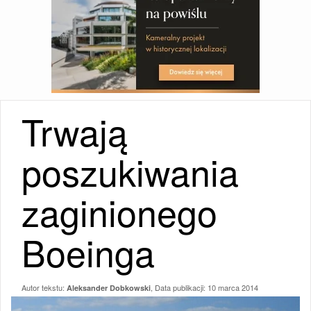
Trwają
poszukiwania
zaginionego
Boeinga
Autor tekstu:
, Data publikacji:
10 marca 2014
Aleksander Dobkowski