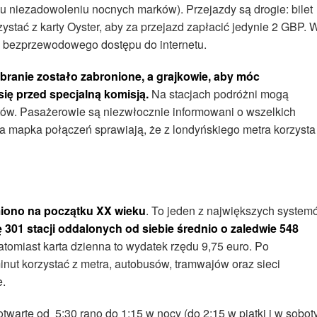
(ku niezadowoleniu nocnych marków). Przejazdy są drogie: bilet
stać z karty Oyster, aby za przejazd zapłacić jedynie 2 GBP. 
z bezprzewodowego dostępu do internetu.
ebranie zostało zabronione, a grajkowie, aby móc
ię przed specjalną komisją.
Na stacjach podróżni mogą
tów. Pasażerowie są niezwłocznie informowani o wszelkich
na mapka połączeń sprawiają, że z londyńskiego metra korzysta
iono na początku XX wieku
. To jeden z największych system
 301 stacji oddalonych od siebie średnio o zaledwie 548
natomiast karta dzienna to wydatek rzędu 9,75 euro. Po
ut korzystać z metra, autobusów, tramwajów oraz sieci
e.
 otwarte od 5:30 rano do 1:15 w nocy (do 2:15 w piątki i w soboty