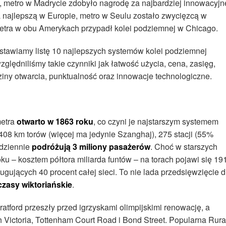
, metro w Madrycie zdobyło nagrodę za najbardziej innowacyjn
 najlepszą w Europie, metro w Seulu zostało zwycięzcą w
o metra w obu Amerykach przypadł kolei podziemnej w Chicago.
stawiamy listę 10 najlepszych systemów kolei podziemnej
ględniliśmy takie czynniki jak łatwość użycia, cena, zasięg,
ziny otwarcia, punktualność oraz innowacje technologiczne.
metra
otwarto w 1863 roku
, co czyni je najstarszym systemem
 408 km torów (więcej ma jedynie Szanghaj), 275 stacji (55%
odziennie
podróżują 3 miliony pasażerów
. Choć w starszych
u – kosztem półtora miliarda funtów – na torach pojawi się 19
gujących 40 procent całej sieci. To nie lada przedsięwzięcie d
czasy wiktoriańskie
.
tratford przeszły przed igrzyskami olimpijskimi renowację, a
Victoria, Tottenham Court Road i Bond Street. Popularna Rura