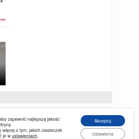
ek
USINESS TRAVELLER
aby zapewnić najlepszą jakość
Akceptuj
siness Traveller in English
itryny.
 więcej o tym, jakich ciasteczek
chiwum wydań
Ustawienia
ć je w
ustawieniach
.
enumerata