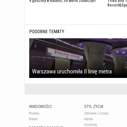
4 godziny w Katanii, co warto zobaczyć?
Tried and 
Resort&Sp
PODOBNE TEMATY
Warszawa uruchomiła II linię metra
WIADOMOŚCI
STYL ŻYCIA
Polska
Zdrowie i uroda
Świat
Moda
Kuchnia