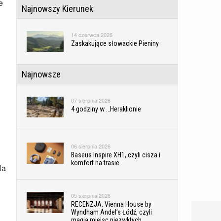
e
Najnowszy Kierunek
14 czerwca 2026
Zaskakujące słowackie Pieniny
Najnowsze
07 sierpnia 2026
4 godziny w …Heraklionie
06 sierpnia 2026
1
Baseus Inspire XH1, czyli cisza i
komfort na trasie
la
05 sierpnia 2026
RECENZJA. Vienna House by
Wyndham Andel’s Łódź, czyli
magia miejsc niezwkłych