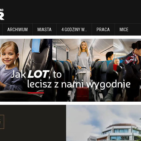
EXPLORE
ARCHIWUM
MIASTA
4 GODZINY W…
PRACA
MICE
ARCHIWUM
MIASTA
4 GODZINY W…
PRACA
MICE