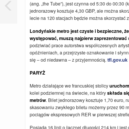
(ang. „the Tube”), jest czynna od 5:30 do 00:30 
jednorazowy kosztuje 4,30 GBP, ale można skorzy
lecie na 120 stacjach będzie można skorzystać 
Londyńskie metro jest czyste i bezpieczne, ż
występować, muszą najpierw zaprezentować s
podziwiać prace autorstwa współczesnych artys
opóźnieniach, a przejrzyste oznakowanie i słyn
się – od niedawna – z przyjemnością.
tfl.gov.uk
PARYŻ
Metro działające we francuskiej stolicy
uruchom
kolei podziemnej na świecie, na który
składa się
metrów
. Bilet jednorazowy kosztuje 1,70 euro, 
skasowaniu zwykłego biletu możemy przez 90 min
pociągów ekspresowych RER w pierwszej strefi
Posiada 16 linii o łącznej długości 214 km i jest