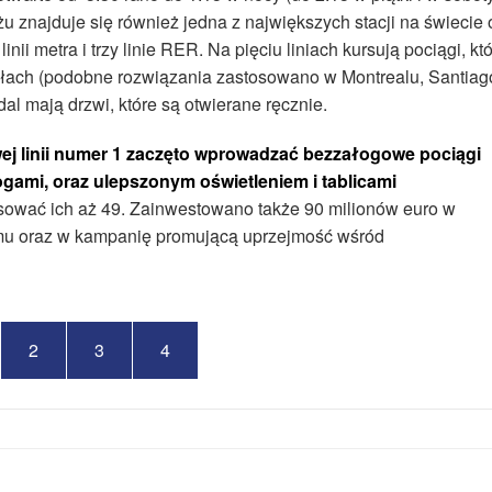
żu znajduje się również jedna z największych stacji na świecie 
nii metra i trzy linie RER. Na pięciu liniach kursują pociągi, kt
ołach (podobne rozwiązania zastosowano w Montrealu, Santiago
adal mają drzwi, które są otwierane ręcznie.
wej linii numer 1 zaczęto wprowadzać bezzałogowe pociągi
ami, oraz ulepszonym oświetleniem i tablicami
sować ich aż 49. Zainwestowano także 90 milionów euro w
ymu oraz w kampanię promującą uprzejmość wśród
2
3
4