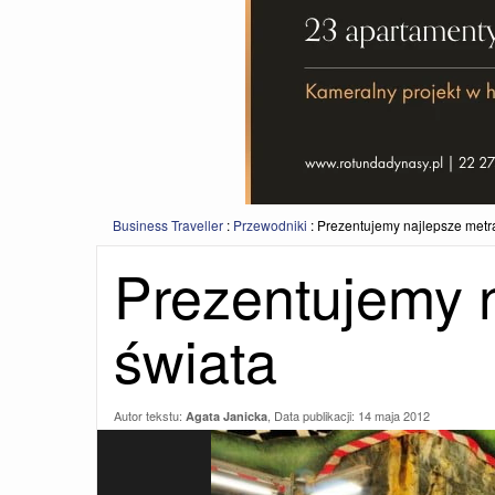
Business Traveller
:
Przewodniki
:
Prezentujemy najlepsze metr
Prezentujemy 
świata
Autor tekstu:
, Data publikacji:
14 maja 2012
Agata Janicka