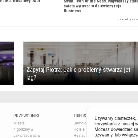
Tested. Nosalowy Dwór
Świat, Icon of the Seas. Największy stat
a
świata wyrusza w dziewiczy rejs -
Business…
Zapytaj Piotra: Jakie problemy stwarza jet-
lag?
PRZEWODNIKI
TRIED&TESTED
B
Używamy ciasteczek, 
Miasta
Samoloty
Bu
korzystania z naszej w
Możesz dowiedzieć się
4 godziny w
Hotele
Ar
używamy, lub wyłączy
Jak przetrwać w
Restauracje
Pr