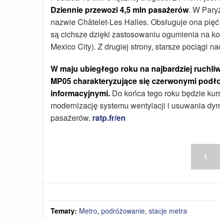
Dziennie przewozi 4,5 mln pasażerów
. W Pary
nazwie Châtelet-Les Halles. Obsługuje ona pięć li
są cichsze dzięki zastosowaniu ogumienia na k
Mexico City). Z drugiej strony, starsze pociągi n
W maju ubiegłego roku na najbardziej ruchli
MP05 charakteryzujące się czerwonymi podłog
informacyjnymi.
Do końca tego roku będzie kur
modernizację systemu wentylacji i usuwania d
pasażerów.
ratp.fr/en
1
Tematy:
Metro
,
podróżowanie
,
stacje metra