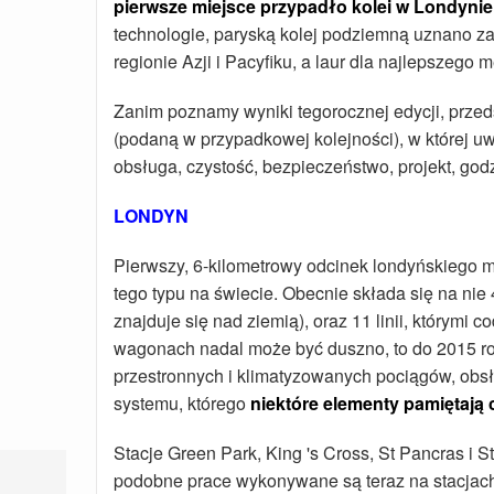
pierwsze miejsce przypadło kolei w Londynie
technologie, paryską kolej podziemną uznano za
regionie Azji i Pacyfiku, a laur dla najlepszeg
Zanim poznamy wyniki tegorocznej edycji, przed
(podaną w przypadkowej kolejności), w której uwz
obsługa, czystość, bezpieczeństwo, projekt, god
LONDYN
Pierwszy, 6-kilometrowy odcinek londyńskiego 
tego typu na świecie. Obecnie składa się na nie
znajduje się nad ziemią), oraz 11 linii, którymi c
wagonach nadal może być duszno, to do 2015 rok
przestronnych i klimatyzowanych pociągów, obsłu
systemu, którego
niektóre elementy pamiętają 
Stacje Green Park, King 's Cross, St Pancras i S
podobne prace wykonywane są teraz na stacjach 