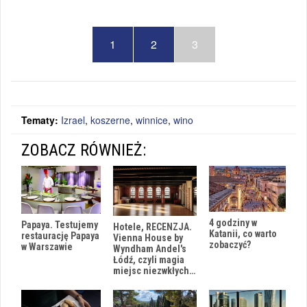
1
2
3
Tematy:
Izrael
,
koszerne
,
winnice
,
wino
ZOBACZ RÓWNIEŻ:
4 godziny w
Papaya. Testujemy
Hotele, RECENZJA.
Katanii, co warto
restaurację Papaya
Vienna House by
zobaczyć?
w Warszawie
Wyndham Andel's
Łódź, czyli magia
miejsc niezwkłych…