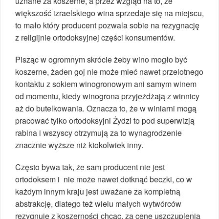
uznane za koszerne, a przez wzgląd na to, że
większość izraelskiego wina sprzedaje się na miejscu,
to mało który producent pozwala sobie na rezygnację
z religijnie ortodoksyjnej części konsumentów.
Pisząc w ogromnym skrócie żeby wino mogło być
koszerne, żaden goj nie może mieć nawet przelotnego
kontaktu z sokiem winogronowym ani samym winem
od momentu, kiedy winogrona przyjeżdżają z winnicy
aż do butelkowania. Oznacza to, że w winiarni mogą
pracować tylko ortodoksyjni Żydzi to pod superwizją
rabina i wszyscy otrzymują za to wynagrodzenie
znacznie wyższe niż ktokolwiek inny.
Często bywa tak, że sam producent nie jest
ortodoksem i nie może nawet dotknąć beczki, co w
każdym innym kraju jest uważane za kompletną
abstrakcję, dlatego też wielu małych wytwórców
rezygnuje z koszerności chcąc, za cenę uszczuplenia