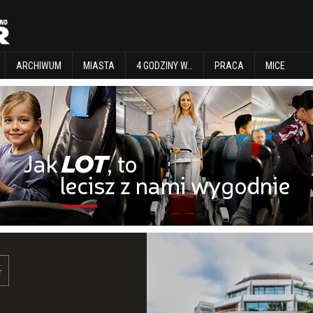
EXPLORE
ARCHIWUM
MIASTA
4 GODZINY W…
PRACA
MICE
ARCHIWUM
MIASTA
4 GODZINY W…
PRACA
MICE