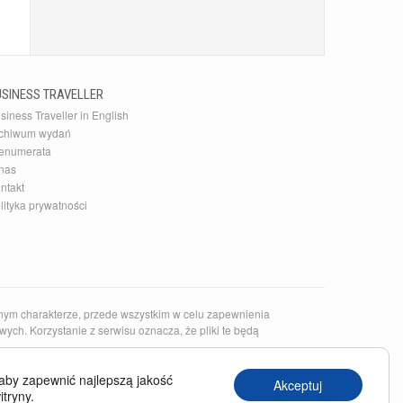
USINESS TRAVELLER
siness Traveller in English
chiwum wydań
enumerata
nas
ntakt
lityka prywatności
nym charakterze, przede wszystkim w celu zapewnienia
ych. Korzystanie z serwisu oznacza, że pliki te będą
epsze restauracje i linie lotnicze. To także najlepsze źródło
aby zapewnić najlepszą jakość
Akceptuj
Wyszukasz tutaj także
bilety lotnicze
do Nowego Jorku.
itryny.
ibach oraz
wakacje all inclusive
, m.in. w Egipcie, na