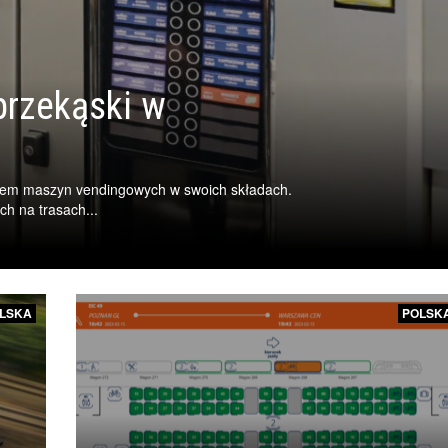
przekąski w
eniem maszyn vendingowych w swoich składach.
h na trasach...
LSKA
POLSK