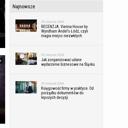
Najnowsze
05 sierpnia 2026
RECENZJA. Vienna House by
Wyndham Andel’s Łódź, czyli
magia miejsc niezwkłych
05 sierpnia 2026
Jak zorganizować udane
I
wydarzenie biznesowe na Śląsku
05 sierpnia 2026
Księgowość firmy w praktyce. Od
porządku dokumentów do
lepszych decyzji