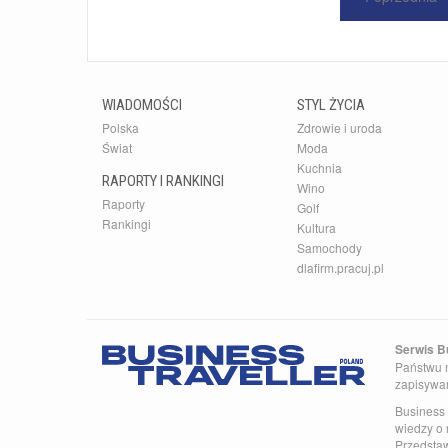
WIADOMOŚCI
STYL ŻYCIA
Polska
Zdrowie i uroda
Świat
Moda
Kuchnia
RAPORTY I RANKINGI
Wino
Raporty
Golf
Rankingi
Kultura
Samochody
dlafirm.pracuj.pl
Serwis Bu
Państwu n
zapisywa
Business 
wiedzy o 
Przedsta