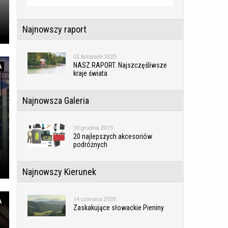
Najnowszy raport
02 listopada 2025
NASZ RAPORT. Najszczęśliwsze
A
kraje świata
Najnowsza Galeria
10 grudnia 2015
20 najlepszych akcesoriów
podróżnych
Najnowszy Kierunek
14 czerwca 2026
A
Zaskakujące słowackie Pieniny