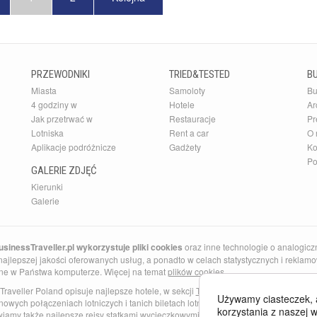
PRZEWODNIKI
TRIED&TESTED
B
Miasta
Samoloty
Bu
4 godziny w
Hotele
Ar
Jak przetrwać w
Restauracje
Pr
Lotniska
Rent a car
O 
Aplikacje podróżnicze
Gadżety
Ko
Po
GALERIE ZDJĘĆ
Kierunki
Galerie
sinessTraveller.pl wykorzystuje pliki cookies
oraz inne technologie o analogicz
ajlepszej jakości oferowanych usług, a ponadto w celach statystycznych i reklamow
ne w Państwa komputerze. Więcej na temat
plików cookies
.
Traveller Poland opisuje najlepsze hotele, w sekcji
Tried and Tested
znajdziesz najl
Używamy ciasteczek, 
nowych połączeniach lotniczych i tanich biletach lotniczych do Anglii i Barcelony. 
korzystania z naszej w
wiamy także najlepsze
rejsy statkami wycieczkowymi
po Morzu Śródziemnym i Kara