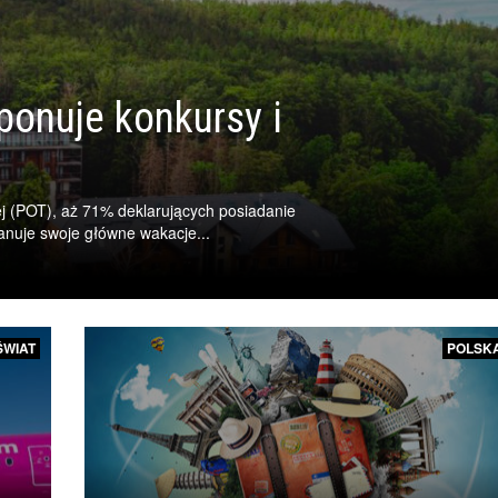
onuje konkursy i
nej (POT), aż 71% deklarujących posiadanie
anuje swoje główne wakacje...
ŚWIAT
POLSK