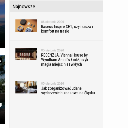
Najnowsze
06 sierpnia 2026
Baseus Inspire XH1, czyli cisza i
komfort na trasie
05 sierpnia 2026
RECENZJA. Vienna House by
Wyndham Andel’s Łódź, czyli
A
magia miejsc niezwkłych
05 sierpnia 2026
Jak zorganizować udane
wydarzenie biznesowe na Śląsku
i