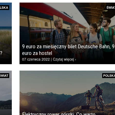
LSKA
ŚWIA
9 euro za miesięczny bilet Deutsche Bahn, 9
e?
euro za hostel
07 czerwca 2022 | Czytaj więcej ›
ŚWIAT
POLSK
Elektryczny rower górski. Co warto