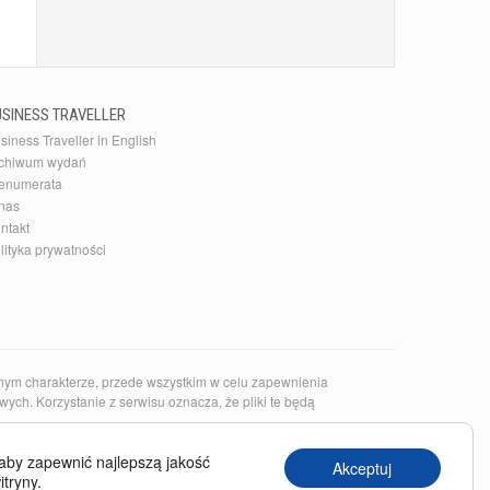
USINESS TRAVELLER
siness Traveller in English
chiwum wydań
enumerata
nas
ntakt
lityka prywatności
nym charakterze, przede wszystkim w celu zapewnienia
ych. Korzystanie z serwisu oznacza, że pliki te będą
epsze restauracje i linie lotnicze. To także najlepsze źródło
aby zapewnić najlepszą jakość
Akceptuj
Wyszukasz tutaj także
bilety lotnicze
do Nowego Jorku.
itryny.
ibach oraz
wakacje all inclusive
, m.in. w Egipcie, na