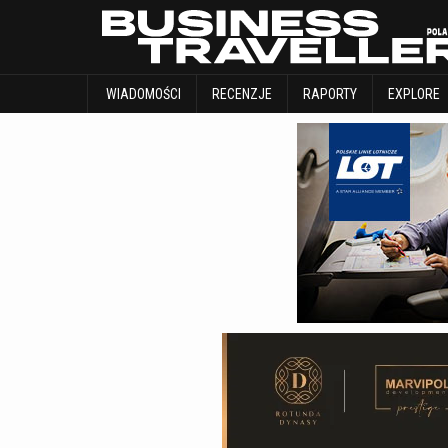
WIADOMOŚCI
RECENZJE
RAPORTY
WIADOMOŚCI
RECENZJE
RAPORTY
EXPLORE