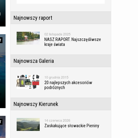
m
Najnowszy raport
02 listopada 2025
NASZ RAPORT. Najszczęśliwsze
T
kraje świata
Najnowsza Galeria
10 grudnia 2015
20 najlepszych akcesoriów
podróżnych
Najnowszy Kierunek
14 czerwca 2026
T
Zaskakujące słowackie Pieniny