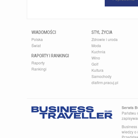
WIADOMOŚCI
STYL ŻYCIA
Polska
Zdrowie i uroda
Świat
Moda
Kuchnia
RAPORTY I RANKINGI
Wino
Raporty
Golf
Rankingi
Kultura
Samochody
dlafirm.pracuj.pl
Serwis Bu
Państwu n
zapisywa
Business 
wiedzy o 
Przedsta