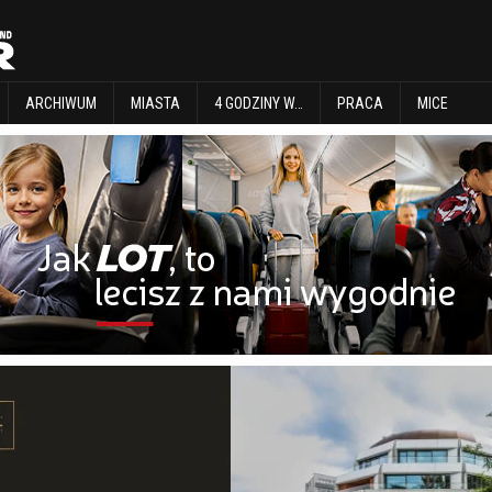
EXPLORE
ARCHIWUM
MIASTA
4 GODZINY W…
PRACA
MICE
ARCHIWUM
MIASTA
4 GODZINY W…
PRACA
MICE