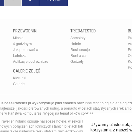
PRZEWODNIKI
TRIED&TESTED
B
Miasta
Samoloty
Bu
4 godziny w
Hotele
Ar
Jak przetrwać w
Restauracje
Pr
Lotniska
Rent a car
O 
Aplikacje podróżnicze
Gadżety
Ko
Po
GALERIE ZDJĘĆ
Kierunki
Galerie
sinessTraveller.pl wykorzystuje pliki cookies
oraz inne technologie o analogicz
ajlepszej jakości oferowanych usług, a ponadto w celach statystycznych i reklamow
ne w Państwa komputerze. Więcej na temat
plików cookies
.
Traveller Poland opisuje najlepsze hotele, w sekcji
Tried and Tested
znajdziesz najl
Używamy ciasteczek, 
nowych połączeniach lotniczych i tanich biletach lotniczych do Anglii i Barcelony. 
korzystania z naszej w
wiamy także najlepsze
rejsy statkami wycieczkowymi
po Morzu Śródziemnym i Kara