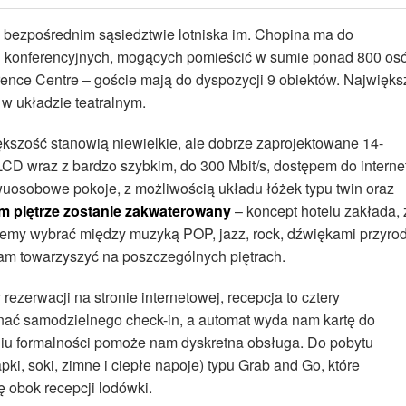
 w bezpośrednim sąsiedztwie lotniska im. Chopina ma do
l konferencyjnych, mogących pomieścić w sumie ponad 800 os
ence Centre – goście mają do dyspozycji 9 obiektów. Najwięks
 układzie teatralnym.
ększość stanowią niewielkie, ale dobrze zaprojektowane 14-
LCD wraz z bardzo szybkim, do 300 Mbit/s, dostępem do interne
wuosobowe pokoje, z możliwością układu łóżek typu twin oraz
m piętrze zostanie zakwaterowany
– koncept hotelu zakłada, 
żemy wybrać między muzyką POP, jazz, rock, dźwiękami przyro
nam towarzyszyć na poszczególnych piętrach.
ezerwacji na stronie internetowej, recepcja to cztery
ać samodzielnego check-in, a automat wyda nam kartę do
aniu formalności pomoże nam dyskretna obsługa. Do pobytu
ki, soki, zimne i ciepłe napoje) typu Grab and Go, które
 obok recepcji lodówki.