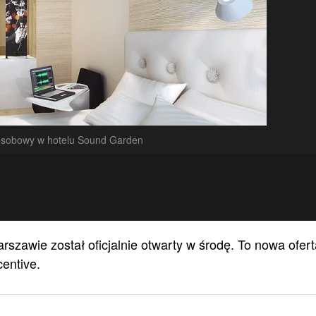
osobowy w hotelu Sound Garden
awie został oficjalnie otwarty w środę. To nowa ofert
entive.