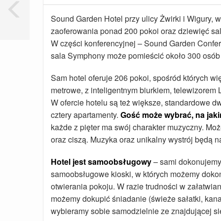
Sound Garden Hotel przy ulicy Żwirki i Wigury,
zaoferowania ponad 200 pokoi oraz dziewięć sa
W części konferencyjnej – Sound Garden Confer
sala Symphony może pomieścić około 300 osób w
Sam hotel oferuje 206 pokoi, spośród których wi
metrowe, z inteligentnym biurkiem, telewizorem 
W ofercie hotelu są też większe, standardowe d
cztery apartamenty.
Gość może wybrać, na jaki
każde z pięter ma swój charakter muzyczny. Mo
oraz ciszą. Muzyka oraz unikalny wystrój będą 
Hotel jest samoobsługowy
– sami dokonujemy r
samoobsługowe kioski, w których możemy dokon
otwierania pokoju. W razie trudności w załatwi
możemy dokupić śniadanie (świeże sałatki, kanap
wybieramy sobie samodzielnie ze znajdującej się