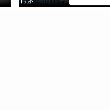
hotel?
PRZEWODNIKI
TRIED&TESTED
B
Miasta
Samoloty
Bu
4 godziny w
Hotele
Ar
Jak przetrwać w
Restauracje
Pr
Lotniska
Rent a car
O 
Aplikacje podróżnicze
Gadżety
Ko
Po
GALERIE ZDJĘĆ
Kierunki
Galerie
sinessTraveller.pl wykorzystuje pliki cookies
oraz inne technologie o analogicz
ajlepszej jakości oferowanych usług, a ponadto w celach statystycznych i reklamow
ne w Państwa komputerze. Więcej na temat
plików cookies
.
Traveller Poland opisuje najlepsze hotele, w sekcji
Tried and Tested
znajdziesz najl