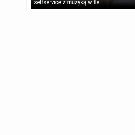
selfservice z muzyką w tle
WIADOMOŚCI
STYL ŻYCIA
Polska
Zdrowie i uroda
Świat
Moda
Kuchnia
RAPORTY I RANKINGI
Wino
Raporty
Golf
Rankingi
Kultura
Samochody
dlafirm.pracuj.pl
Serwis Bu
Państwu n
zapisywa
Business 