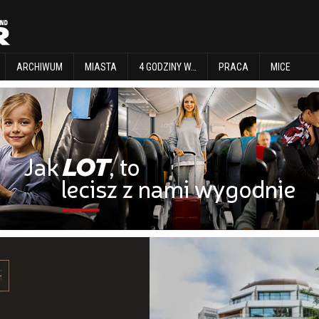
EXPLORE
ARCHIWUM
MIASTA
4 GODZINY W…
PRACA
MICE
ARCHIWUM
MIASTA
4 GODZINY W…
PRACA
MICE