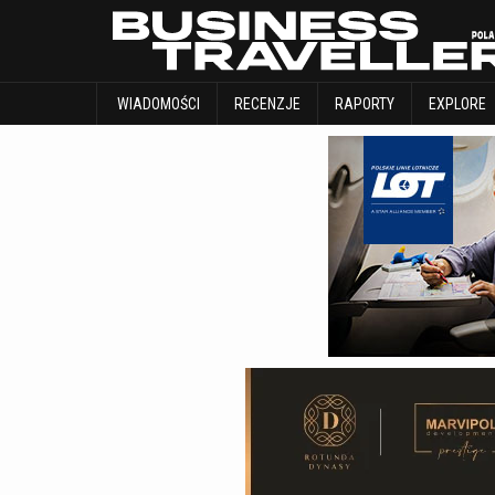
WIADOMOŚCI
RECENZJE
RAPORTY
WIADOMOŚCI
RECENZJE
RAPORTY
EXPLORE