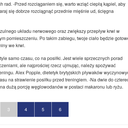
h rad. -Przed rozciąganiem się, warto wziąć ciepłą kąpiel, aby
taraj się dobrze rozciągnąć przednie mięśnie ud, ścięgna
łczulnego układu nerwowego oraz zwiększy przepływ krwi w
ym pomieszczeniu. Po takim zabiegu, twoje ciało będzie gotow
iny we krwi.
yle samo czasu, co na posiłki. Jest wiele sprzecznych porad
czeniami, ale najprościej rzecz ujmując, należy spożywać
eningu. Alex Popple, dietetyk brytyjskich pływaków wyczynowy
zasu na strawienie posiłku przed treningiem. -Na dwie do cztere
 na dużą porcję węglowodanów w postaci makaronu lub ryżu.
3
4
5
6