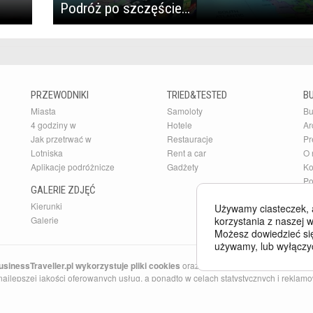
Podróż po szczęście…
PRZEWODNIKI
TRIED&TESTED
B
Miasta
Samoloty
Bu
4 godziny w
Hotele
Ar
Jak przetrwać w
Restauracje
Pr
Lotniska
Rent a car
O 
Aplikacje podróżnicze
Gadżety
Ko
Po
GALERIE ZDJĘĆ
Kierunki
Używamy ciasteczek, 
korzystania z naszej w
Galerie
Możesz dowiedzieć się
używamy, lub wyłączy
sinessTraveller.pl wykorzystuje pliki cookies
oraz inne technologie o analogicz
ajlepszej jakości oferowanych usług, a ponadto w celach statystycznych i reklamow
ne w Państwa komputerze. Więcej na temat
plików cookies
.
Traveller Poland opisuje najlepsze hotele, w sekcji
Tried and Tested
znajdziesz najl