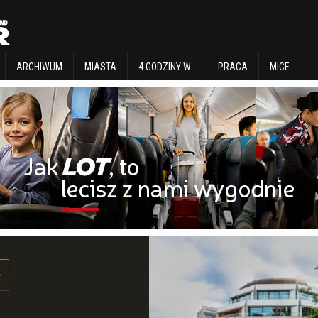
EXPLORE
ARCHIWUM
MIASTA
4 GODZINY W…
PRACA
MICE
ARCHIWUM
MIASTA
4 GODZINY W…
PRACA
MICE