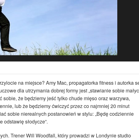
ylocie na miejsce? Amy Mac, propagatorka fitness i autorka se
kluczowe dla utrzymania dobrej formy jest „stawianie sobie małyc
ć sobie, że będziemy jeść tylko chude mięso oraz warzywa,
nnie, lub że będziemy ćwiczyć przez co najmniej 20 minut
iać sobie nierealnych postanowień w stylu: „Będę codziennie
cie odstawię słodycze”.
ch. Trener Will Woodfall, który prowadzi w Londynie studio