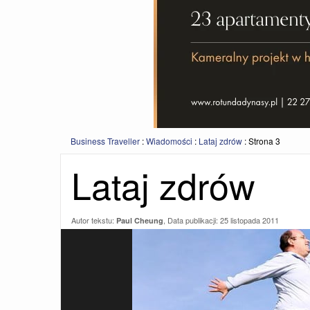
Business Traveller
:
Wiadomości
:
Lataj zdrów
:
Strona 3
Lataj zdrów
Autor tekstu:
, Data publikacji:
25 listopada 2011
Paul Cheung