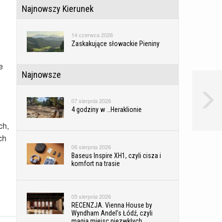
Najnowszy Kierunek
14 czerwca 2026
Zaskakujące słowackie Pieniny
e
Najnowsze
07 sierpnia 2026
4 godziny w …Heraklionie
ch,
ch
06 sierpnia 2026
Baseus Inspire XH1, czyli cisza i
komfort na trasie
05 sierpnia 2026
RECENZJA. Vienna House by
Wyndham Andel’s Łódź, czyli
magia miejsc niezwkłych