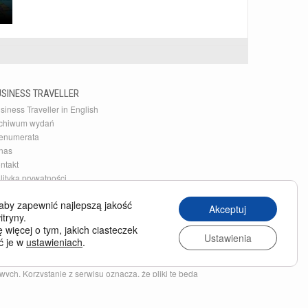
USINESS TRAVELLER
siness Traveller in English
chiwum wydań
enumerata
nas
ntakt
lityka prywatności
aby zapewnić najlepszą jakość
Akceptuj
itryny.
 więcej o tym, jakich ciasteczek
Ustawienia
ć je w
ustawieniach
.
nym charakterze, przede wszystkim w celu zapewnienia
ych. Korzystanie z serwisu oznacza, że pliki te będą
epsze restauracje i linie lotnicze. To także najlepsze źródło