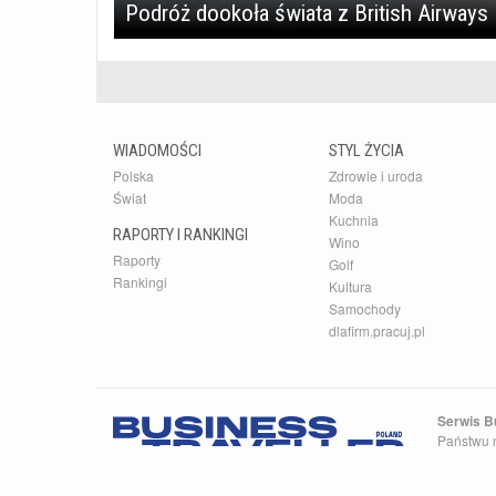
Podróż dookoła świata z British Airways
WIADOMOŚCI
STYL ŻYCIA
Polska
Zdrowie i uroda
Świat
Moda
Kuchnia
RAPORTY I RANKINGI
Wino
Raporty
Golf
Rankingi
Kultura
Samochody
dlafirm.pracuj.pl
Serwis Bu
Państwu n
zapisywa
Business 