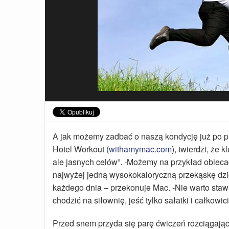
A jak możemy zadbać o naszą kondycję już po prz
Hotel Workout (
withamymac.com
), twierdzi, że 
ale jasnych celów”. -Możemy na przykład obieca
najwyżej jedną wysokokaloryczną przekąskę dzie
każdego dnia – przekonuje Mac. -Nie warto staw
chodzić na siłownię, jeść tylko sałatki i całkowi
Przed snem przyda się parę ćwiczeń rozciągający