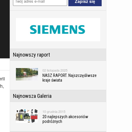
Najnowszy raport
02 listopada 2025
NASZ RAPORT. Najszczęśliwsze
rii
kraje świata
h,
Najnowsza Galeria
10 grudnia 2015
20 najlepszych akcesoriów
podróżnych