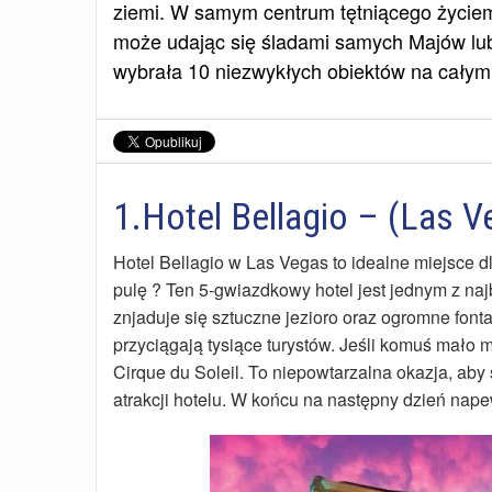
ziemi. W samym centrum tętniącego życiem 
może udając się śladami samych Majów lub
wybrała 10 niezwykłych obiektów na całym 
1.Hotel Bellagio – (Las 
Hotel Bellagio w Las Vegas to idealne miejsce dl
pulę ? Ten 5-gwiazdkowy hotel jest jednym z na
znjaduje się sztuczne jezioro oraz ogromne font
przyciągają tysiące turystów. Jeśli komuś mało
Cirque du Soleil. To niepowtarzalna okazja, aby
atrakcji hotelu. W końcu na następny dzień nap