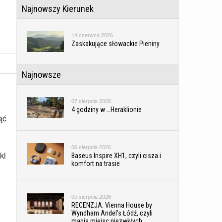
Najnowszy Kierunek
14 czerwca 2026
Zaskakujące słowackie Pieniny
Najnowsze
07 sierpnia 2026
4 godziny w …Heraklionie
ąć
06 sierpnia 2026
kl
Baseus Inspire XH1, czyli cisza i
komfort na trasie
05 sierpnia 2026
RECENZJA. Vienna House by
Wyndham Andel’s Łódź, czyli
magia miejsc niezwkłych