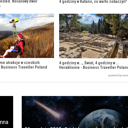
Tested. Nosalowy Dwór
4 godziny w Katanii, co warto zobaczyć?
a
wne atrakcje w czeskich
4 godziny w..., Świat, 4 godziny w …
 Business Traveller Poland
Heraklionie - Business Traveller Polan
enna