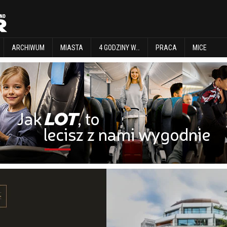
EXPLORE
ARCHIWUM
MIASTA
4 GODZINY W…
PRACA
MICE
ARCHIWUM
MIASTA
4 GODZINY W…
PRACA
MICE