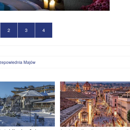
2
3
4
zepowiednia Majów