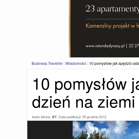
Business Traveller
:
Wiadomości
:
10 pomysłów jak spędzić osta
10 pomysłów ja
dzień na ziemi
Autor tekstu:
, Data publikacji:
05 grudnia 2012
BT