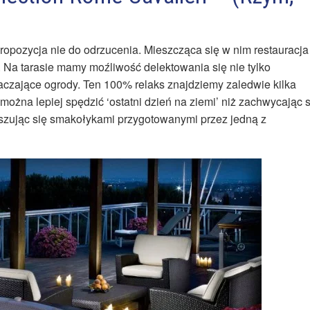
ropozycja nie do odrzucenia. Mieszcząca się w nim restauracja
. Na tarasie mamy moźliwość delektowania się nie tylko
aczające ogrody. Ten 100% relaks znajdziemy zaledwie kilka
ożna lepiej spędzić ‘ostatni dzień na ziemi’ niż zachwycając s
szując się smakołykami przygotowanymi przez jedną z