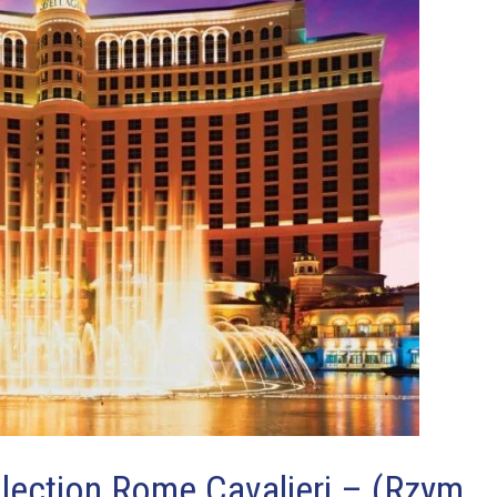
lection Rome Cavalieri – (Rzym,