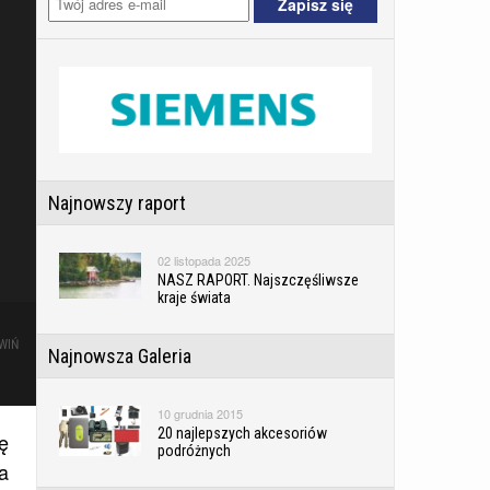
Najnowszy raport
02 listopada 2025
NASZ RAPORT. Najszczęśliwsze
kraje świata
WIŃ
Najnowsza Galeria
10 grudnia 2015
20 najlepszych akcesoriów
ę
podróżnych
a