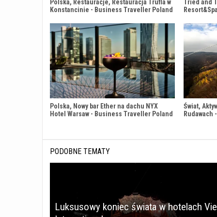
Polska, Restauracje, Restauracja Trufla w
Tried and 
Konstancinie - Business Traveller Poland
Resort&Sp
Polska, Nowy bar Ether na dachu NYX
Świat, Akty
Hotel Warsaw - Business Traveller Poland
Rudawach -
PODOBNE TEMATY
Luksusowy koniec świata w hotelach Vi