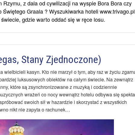
Rzymu, z dala od cywilizacji na wyspie Bora Bora czy
 Świętego Graala ? Wyszukiwarka hoteli www.trivago.pl
świecie, gdzie warto oddać się w ręce losu.
Vegas, Stany Zjednoczone)
a wielbicieli kasyn. Kto nie marzył o tym, aby raz w życiu zgarn
jbardziej luksusowych obiektów na całym świecie. Na zewnątrz
anny, które są zsynchronizowane z muzyką i codziennie
 muzycznych wrażeń co nocy wewnątrz hotelu odbywa się spekta
 spróbować swoich sił w hazardzie i skorzystać z wszystkich
ewno nikt nie zapyta o rachunek…