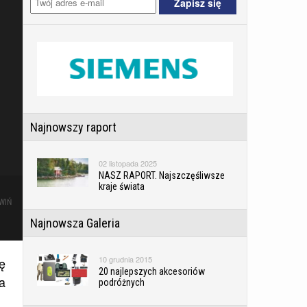
Najnowszy raport
02 listopada 2025
NASZ RAPORT. Najszczęśliwsze
kraje świata
WIŃ
Najnowsza Galeria
10 grudnia 2015
ę
20 najlepszych akcesoriów
a
podróżnych