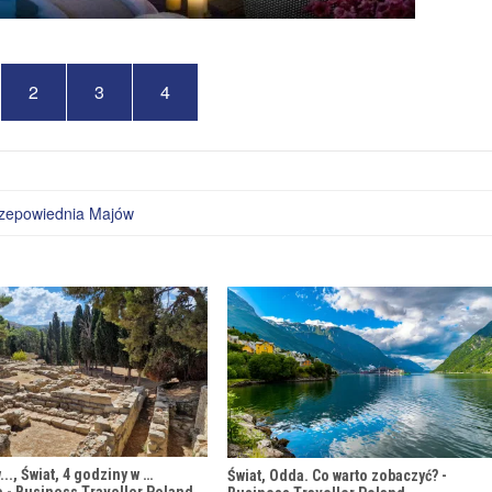
2
3
4
zepowiednia Majów
..., Świat, 4 godziny w …
Świat, Odda. Co warto zobaczyć? -