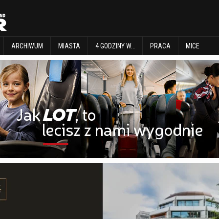
EXPLORE
ARCHIWUM
MIASTA
4 GODZINY W…
PRACA
MICE
ARCHIWUM
MIASTA
4 GODZINY W…
PRACA
MICE