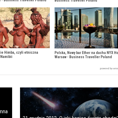
e - Business Traveller Poland
Business Traveller Poland
ie Himba, czyli etniczna
Polska, Nowy bar Ether na dachu NYX Ho
 Namibii
Warsaw - Business Traveller Poland
enna