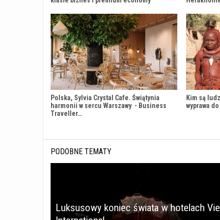
klasie biznes i premium economy
Heraklioni
Polska, Sylvia Crystal Cafe. Świątynia
Kim są ludz
harmonii w sercu Warszawy - Business
wyprawa do
Traveller…
PODOBNE TEMATY
Luksusowy koniec świata w hotelach Vi