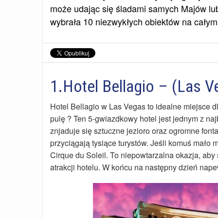
może udając się śladami samych Majów lub
wybrała 10 niezwykłych obiektów na całym 
1.Hotel Bellagio – (Las 
Hotel Bellagio w Las Vegas to idealne miejsce dl
pulę ? Ten 5-gwiazdkowy hotel jest jednym z na
znjaduje się sztuczne jezioro oraz ogromne font
przyciągają tysiące turystów. Jeśli komuś mało
Cirque du Soleil. To niepowtarzalna okazja, aby
atrakcji hotelu. W końcu na następny dzień nap