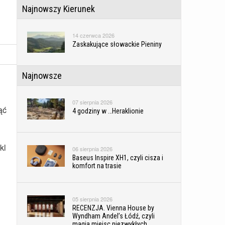
Najnowszy Kierunek
14 czerwca 2026
Zaskakujące słowackie Pieniny
Najnowsze
07 sierpnia 2026
ąć
4 godziny w …Heraklionie
kl
06 sierpnia 2026
Baseus Inspire XH1, czyli cisza i
komfort na trasie
05 sierpnia 2026
RECENZJA. Vienna House by
Wyndham Andel’s Łódź, czyli
magia miejsc niezwykłych