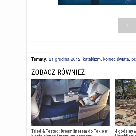
1
Tematy:
21 grudnia 2012
,
kataklizm
,
koniec świata
,
pr
ZOBACZ RÓWNIEŻ:
Tried & Tested: Dreamlinerem do Tokio w
4 godziny w