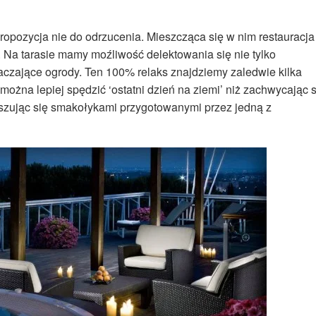
ropozycja nie do odrzucenia. Mieszcząca się w nim restauracja
. Na tarasie mamy moźliwość delektowania się nie tylko
aczające ogrody. Ten 100% relaks znajdziemy zaledwie kilka
ożna lepiej spędzić ‘ostatni dzień na ziemi’ niż zachwycając s
szując się smakołykami przygotowanymi przez jedną z