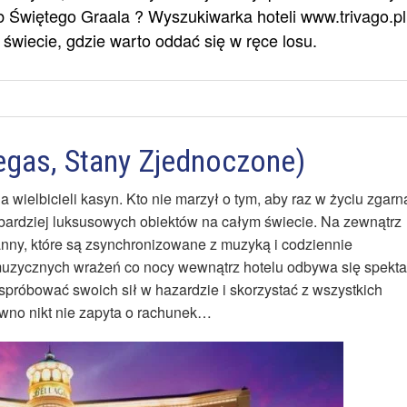
 Świętego Graala ? Wyszukiwarka hoteli www.trivago.pl
świecie, gdzie warto oddać się w ręce losu.
Vegas, Stany Zjednoczone)
a wielbicieli kasyn. Kto nie marzył o tym, aby raz w życiu zgarn
jbardziej luksusowych obiektów na całym świecie. Na zewnątrz
anny, które są zsynchronizowane z muzyką i codziennie
 muzycznych wrażeń co nocy wewnątrz hotelu odbywa się spekta
 spróbować swoich sił w hazardzie i skorzystać z wszystkich
ewno nikt nie zapyta o rachunek…