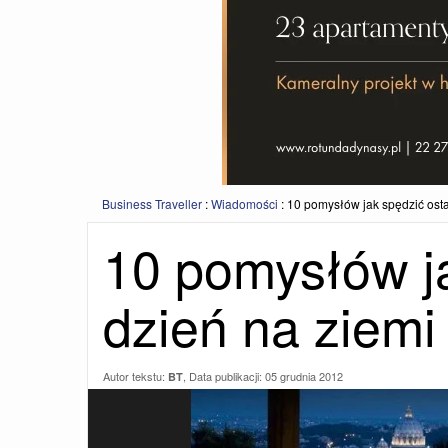
Business Traveller
:
Wiadomości
:
10 pomysłów jak spędzić osta
10 pomysłów ja
dzień na ziemi
Autor tekstu:
, Data publikacji:
05 grudnia 2012
BT