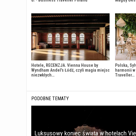
u! - Business Traveller Poland
Magdy Ges
Hotele, RECENZJA. Vienna House by
Polska, Syl
Wyndham Andel's Łódź, czyli magia miejsc
harmonii w
niezwkłych…
Traveller…
PODOBNE TEMATY
Luksusowy koniec świata w hotelach Vi