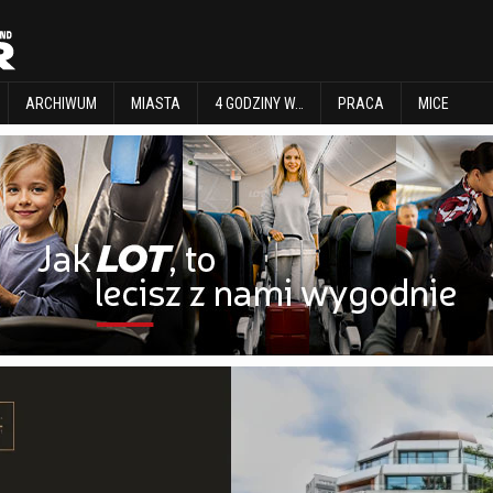
EXPLORE
ARCHIWUM
MIASTA
4 GODZINY W…
PRACA
MICE
ARCHIWUM
MIASTA
4 GODZINY W…
PRACA
MICE