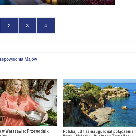
2
3
4
zepowiednia Majów
e w Warszawie: Przewodnik
Polska, LOT zainaugurował połączenia 