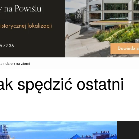
tni dzień na ziemi
k spędzić ostatni