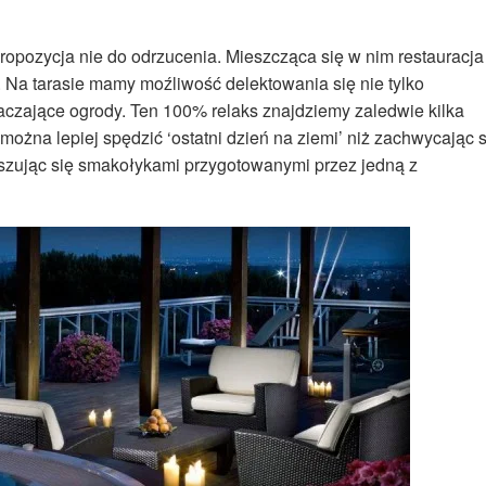
ropozycja nie do odrzucenia. Mieszcząca się w nim restauracja
. Na tarasie mamy moźliwość delektowania się nie tylko
aczające ogrody. Ten 100% relaks znajdziemy zaledwie kilka
ożna lepiej spędzić ‘ostatni dzień na ziemi’ niż zachwycając s
szując się smakołykami przygotowanymi przez jedną z