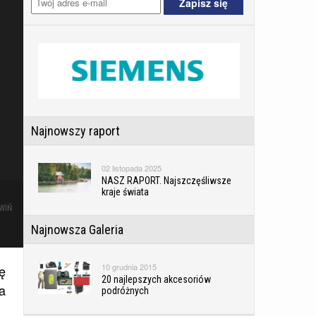
Najnowszy raport
02 listopada 2025
NASZ RAPORT. Najszczęśliwsze
kraje świata
WIŃ
Najnowsza Galeria
10 grudnia 2015
ę
20 najlepszych akcesoriów
a
podróżnych