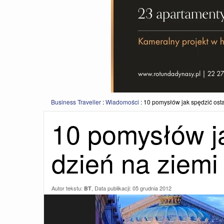
Business Traveller
:
Wiadomości
:
10 pomysłów jak spędzić osta
10 pomysłów ja
dzień na ziemi
Autor tekstu:
, Data publikacji:
05 grudnia 2012
BT