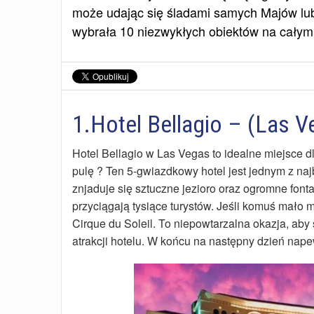
może udając się śladami samych Majów lub
wybrała 10 niezwykłych obiektów na całym 
1.Hotel Bellagio – (Las 
Hotel Bellagio w Las Vegas to idealne miejsce dl
pulę ? Ten 5-gwiazdkowy hotel jest jednym z na
znjaduje się sztuczne jezioro oraz ogromne font
przyciągają tysiące turystów. Jeśli komuś mało
Cirque du Soleil. To niepowtarzalna okazja, aby
atrakcji hotelu. W końcu na następny dzień nap