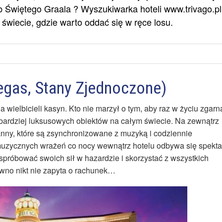
 Świętego Graala ? Wyszukiwarka hoteli www.trivago.pl
świecie, gdzie warto oddać się w ręce losu.
Vegas, Stany Zjednoczone)
a wielbicieli kasyn. Kto nie marzył o tym, aby raz w życiu zgarn
jbardziej luksusowych obiektów na całym świecie. Na zewnątrz
anny, które są zsynchronizowane z muzyką i codziennie
 muzycznych wrażeń co nocy wewnątrz hotelu odbywa się spekta
 spróbować swoich sił w hazardzie i skorzystać z wszystkich
ewno nikt nie zapyta o rachunek…