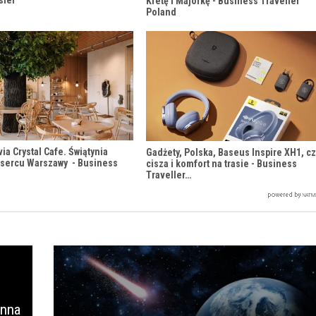
sler
Kretę i Majorkę - Business Traveller
Poland
via Crystal Cafe. Świątynia
Gadżety, Polska, Baseus Inspire XH1, cz
 sercu Warszawy - Business
cisza i komfort na trasie - Business
Traveller…
enna