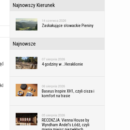
Najnowszy Kierunek
14 czerwca 2026
Zaskakujące słowackie Pieniny
Najnowsze
07 sierpnia 2026
ąć
4 godziny w …Heraklionie
kl
06 sierpnia 2026
Baseus Inspire XH1, czyli cisza i
komfort na trasie
05 sierpnia 2026
RECENZJA. Vienna House by
Wyndham Andel’s Łódź, czyli
magia miejsc niezwkłych