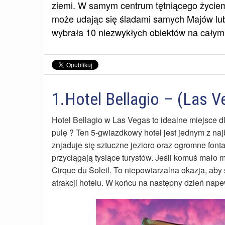
ziemi. W samym centrum tętniącego życiem 
może udając się śladami samych Majów lub
wybrała 10 niezwykłych obiektów na całym 
1.Hotel Bellagio – (Las 
Hotel Bellagio w Las Vegas to idealne miejsce dl
pulę ? Ten 5-gwiazdkowy hotel jest jednym z na
znjaduje się sztuczne jezioro oraz ogromne font
przyciągają tysiące turystów. Jeśli komuś mało
Cirque du Soleil. To niepowtarzalna okazja, aby
atrakcji hotelu. W końcu na następny dzień nap