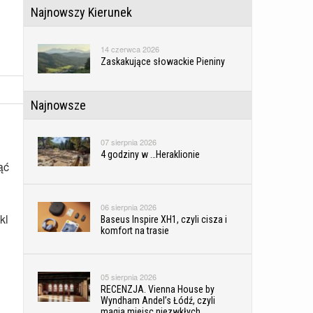
Najnowszy Kierunek
14 czerwca 2026
Zaskakujące słowackie Pieniny
Najnowsze
07 sierpnia 2026
4 godziny w …Heraklionie
ąć
06 sierpnia 2026
kl
Baseus Inspire XH1, czyli cisza i
komfort na trasie
05 sierpnia 2026
RECENZJA. Vienna House by
Wyndham Andel’s Łódź, czyli
magia miejsc niezwkłych