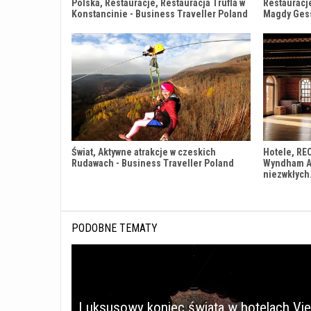
Polska, Restauracje, Restauracja Trufla w
Restauracj
Konstancinie - Business Traveller Poland
Magdy Ges
Świat, Aktywne atrakcje w czeskich
Hotele, RE
Rudawach - Business Traveller Poland
Wyndham An
niezwkłyc
PODOBNE TEMATY
Luksusowy koniec świata w hotelach Vi