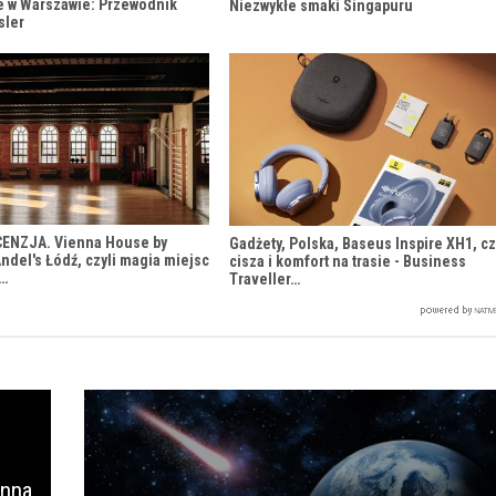
e w Warszawie: Przewodnik
Niezwykłe smaki Singapuru
sler
CENZJA. Vienna House by
Gadżety, Polska, Baseus Inspire XH1, cz
del's Łódź, czyli magia miejsc
cisza i komfort na trasie - Business
h…
Traveller…
enna