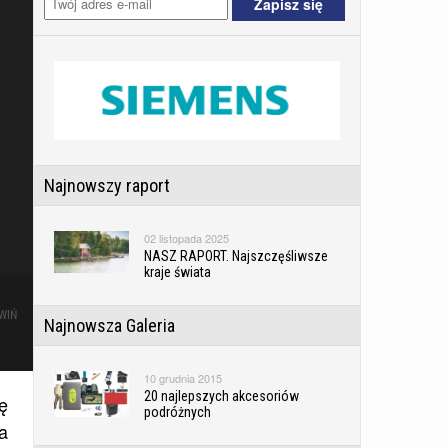
Najnowszy raport
02 listopada 2025
NASZ RAPORT. Najszczęśliwsze
kraje świata
WIŃ
Najnowsza Galeria
10 grudnia 2015
20 najlepszych akcesoriów
ę
podróżnych
a