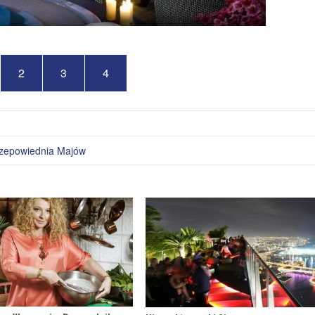
2
3
4
zepowiednia Majów