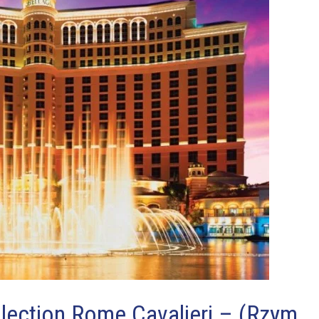
lection Rome Cavalieri – (Rzym,