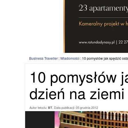
Business Traveller
:
Wiadomości
:
10 pomysłów jak spędzić osta
10 pomysłów ja
dzień na ziemi
Autor tekstu:
, Data publikacji:
05 grudnia 2012
BT