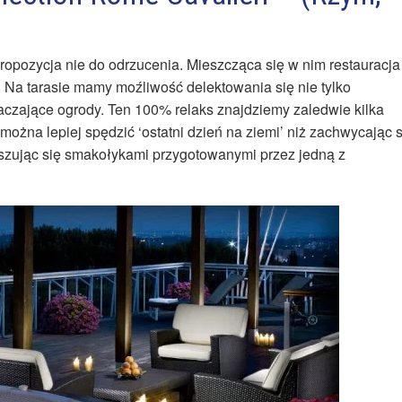
ropozycja nie do odrzucenia. Mieszcząca się w nim restauracja
. Na tarasie mamy moźliwość delektowania się nie tylko
aczające ogrody. Ten 100% relaks znajdziemy zaledwie kilka
ożna lepiej spędzić ‘ostatni dzień na ziemi’ niż zachwycając s
szując się smakołykami przygotowanymi przez jedną z