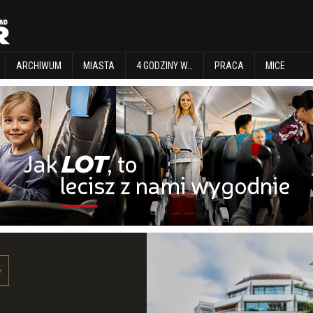
EXPLORE
ARCHIWUM
MIASTA
4 GODZINY W…
PRACA
MICE
ARCHIWUM
MIASTA
4 GODZINY W…
PRACA
MICE