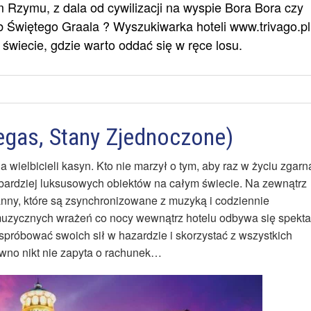
Rzymu, z dala od cywilizacji na wyspie Bora Bora czy
 Świętego Graala ? Wyszukiwarka hoteli www.trivago.pl
świecie, gdzie warto oddać się w ręce losu.
Vegas, Stany Zjednoczone)
a wielbicieli kasyn. Kto nie marzył o tym, aby raz w życiu zgarn
jbardziej luksusowych obiektów na całym świecie. Na zewnątrz
anny, które są zsynchronizowane z muzyką i codziennie
 muzycznych wrażeń co nocy wewnątrz hotelu odbywa się spekta
 spróbować swoich sił w hazardzie i skorzystać z wszystkich
ewno nikt nie zapyta o rachunek…